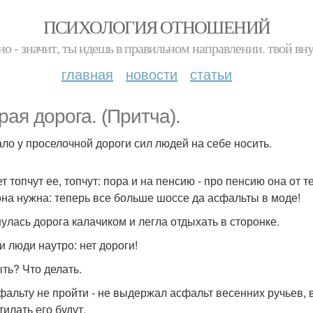
ПСИХОЛОГИЯ ОТНОШЕНИЙ
но - значит, ты идешь в правильном направлении. твой вн
главная
новости
статьи
рая дорога. (Притча).
ало у проселочной дороги сил людей на себе носить.
т топчут ее, топчут: пора и на пенсию - про пенсию она от т
она нужна: теперь все больше шоссе да асфальты в моде!
улась дорога калачиком и легла отдыхать в сторонке.
 люди наутро: нет дороги!
ыть? Что делать.
фальту не пройти - не выдержал асфальт весенних ручьев, в
тилать его будут.