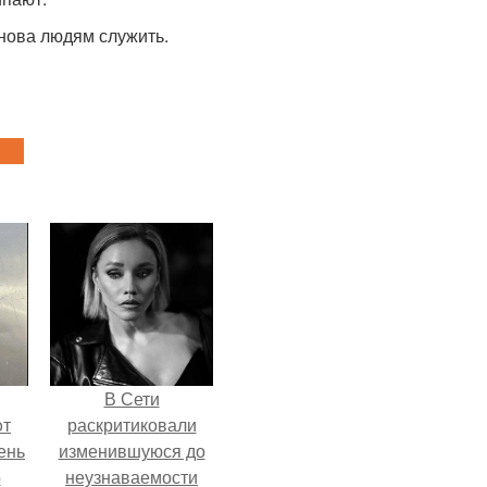
снова людям служить.
В Сети
oт
раскритиковали
ень
изменившуюся до
о
неузнаваемости