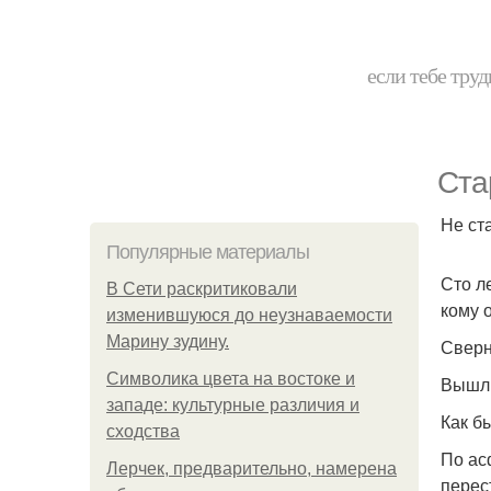
если тебе труд
Ста
Не ст
Популярные материалы
Сто ле
В Сети раскритиковали
кому 
изменившуюся до неузнаваемости
Марину зудину.
Сверн
Символика цвета на востоке и
Вышли
западе: культурные различия и
Как б
сходства
По ас
Лерчек, предварительно, намерена
перес