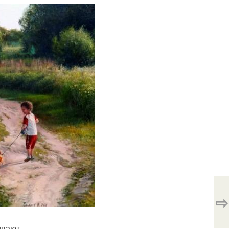
⇨
ипают.