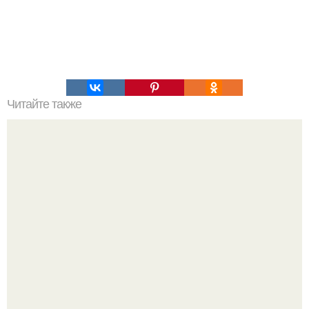
Читайте также
Причины депрессивного состояния. Депрессивные
состояния и их основные виды