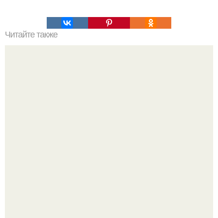
Читайте также
Причины депрессивного состояния. Депрессивные
состояния и их основные виды