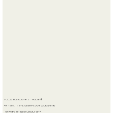
"Обвенчался с Женой, с Которой в Браке уже Около 15
лет" - Анатолий Цой удивил поклонников "тайной
свадьбой".
Когда-то всем объясняли эту тему слишком просто:
миллионы сперматозоидов бегут к цели, а побеждает
самый быстрый.
© 2026 Психология отношений
Контакты
Пользовательское соглашение
Политика конфидециальности