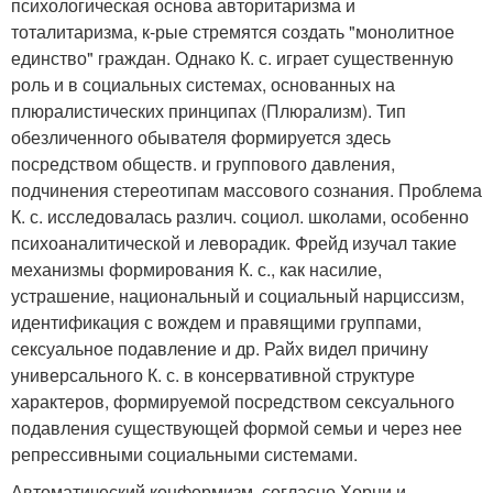
психологическая основа авторитаризма и
тоталитаризма, к-рые стремятся создать "монолитное
единство" граждан. Однако К. с. играет существенную
роль и в социальных системах, основанных на
плюралистических принципах (Плюрализм). Тип
обезличенного обывателя формируется здесь
посредством обществ. и группового давления,
подчинения стереотипам массового сознания. Проблема
К. с. исследовалась различ. социол. школами, особенно
психоаналитической и леворадик. Фрейд изучал такие
механизмы формирования К. с., как насилие,
устрашение, национальный и социальный нарциссизм,
идентификация с вождем и правящими группами,
сексуальное подавление и др. Райх видел причину
универсального К. с. в консервативной структуре
характеров, формируемой посредством сексуального
подавления существующей формой семьи и через нее
репрессивными социальными системами.
Автоматический конформизм, согласно Хорни и