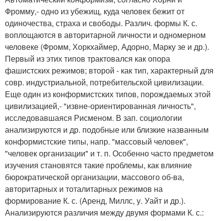
Фромму,- одно из убежищ, куда человек бежит от
одиночества, страха и свободы. Различ. формы К. с.
воплощаются в авторитарной личности и одномерном
человеке (Фромм, Хоркхаймер, Адорно, Марку зе и др.).
Первый из этих типов трактовался как опора
фашистских режимов; второй - как тип, характерный для
совр. индустриальной, потребительской цивилизации.
Еще один из конформистских типов, порождаемых этой
цивилизацией,- "извне-ориентированная личность",
исследовавшаяся Рисменом. В зап. социологии
анализируются и др. подобные или близкие названным
конформистские типы, напр. "массовый человек",
"человек организации" и т. п. Особенно часто предметом
изучения становятся такие проблемы, как влияние
бюрократической организации, массового об-ва,
авторитарных и тоталитарных режимов на
формирование К. с. (Аренд, Миллс, у. Уайт и др.).
Анализируются различия между двумя формами К. с.: