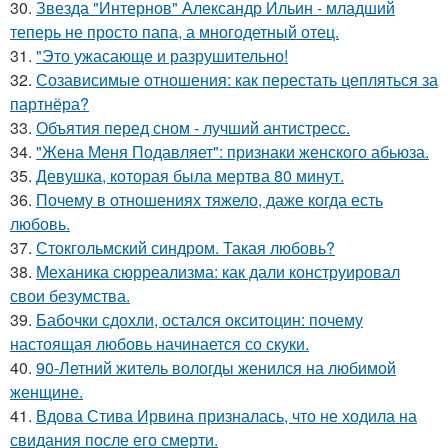
30.
Звезда "Интернов" Александр Ильин - младший
теперь не просто папа, а многодетный отец.
31.
"Это ужасающе и разрушительно!
32.
Созависимые отношения: как перестать цепляться за
партнёра?
33.
Объятия перед сном - лучший антистресс.
34.
"Жена Меня Подавляет": признаки женского абьюза.
35.
Девушка, которая была мертва 80 минут.
36.
Почему в отношениях тяжело, даже когда есть
любовь.
37.
Стокгольмский синдром. Такая любовь?
38.
Механика сюрреализма: как дали конструировал
свои безумства.
39.
Бабочки сдохли, остался окситоцин: почему
настоящая любовь начинается со скуки.
40.
90-Летний житель вологды женился на любимой
женщине.
41.
Вдова Стива Ирвина призналась, что не ходила на
свидания после его смерти.