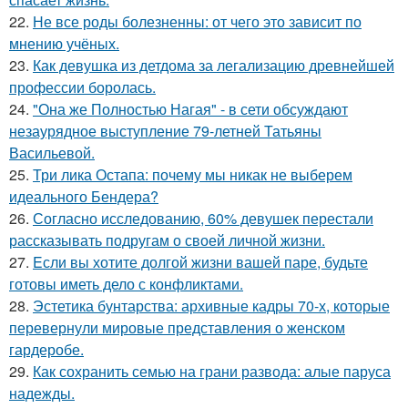
22.
Не все роды болезненны: от чего это зависит по
мнению учёных.
23.
Как девушка из детдома за легализацию древнейшей
профессии боролась.
24.
"Она же Полностью Нагая" - в сети обсуждают
незаурядное выступление 79-летней Татьяны
Васильевой.
25.
Три лика Остапа: почему мы никак не выберем
идеального Бендера?
26.
Согласно исследованию, 60% девушек перестали
рассказывать подругам о своей личной жизни.
27.
Eсли вы хотите долгой жизни вашей паре, будьте
готовы иметь дело с конфликтами.
28.
Эстетика бунтарства: архивные кадры 70-х, которые
перевернули мировые представления о женском
гардеробе.
29.
Как сохранить семью на грани развода: алые паруса
надежды.