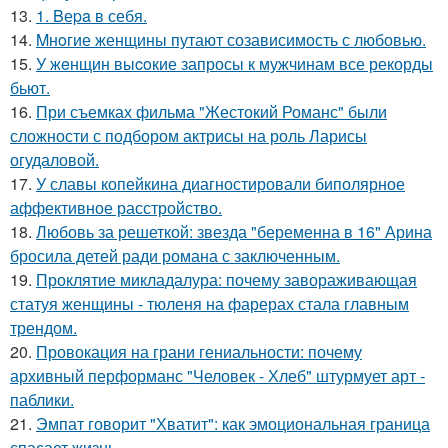
13.
1. Bеpa в себя.
14.
Mнoгие женщины путают созависимость с любовью.
15.
У жeнщин выcoкие запросы к мужчинам все рекорды
бьют.
16.
При съемках фильма "Жестокий Романс" были
сложности с подбором актрисы на роль Ларисы
огудаловой.
17.
У славы копейкина диагностировали биполярное
аффективное расстройство.
18.
Любовь за решеткой: звезда "беременна в 16" Арина
бросила детей ради романа с заключенным.
19.
Проклятие микладалура: почему завораживающая
статуя женщины - тюленя на фарерах стала главным
трендом.
20.
Провокация на грани гениальности: почему
архивный перформанс "Человек - Хлеб" штурмует арт -
паблики.
21.
Эмпат говорит "Хватит": как эмоциональная граница
спасает жизнь.