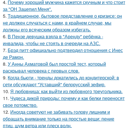
4.
Почему хороший мужчина кажется скучным и что стоит
за "ОН Зацепил Меня".
5.
Tpадиционное, бытовое представление о кризисе: он
не должен случаться с нами, в крайнем случае, мы
должны его всяческим образом избегать.
6.
В Пензе девушка взяла в "Аренду" ребёнка -
инвалида, чтобы не стоять в очереди на АЗС.
7.
Брэд питт официально подтвердил отношения с Инес
де Рамон.
8.
У Анны Ахматовой был простой тест, который
раскрывал человека с первых слов.
9.
Когда бьюти - тренды докатились до кондитерской: в
сети обсуждают "Уставший" белорусский зефир.
10.
Я любовница: как выйти из любовного треугольника.
11.
Чудеса дикой природы: почему и как белки переносят
свое потомство.
12.
Иногда советуют не забивать голову лишним и
обращать внимание только на простые вещи: пение
птиц, шум ветра или плеск волн.