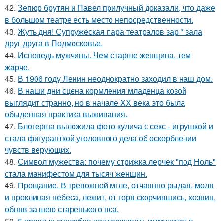
42.
Зепюр брутян и Павел прилучный доказали, что даже
в большом театре есть место непосредственности.
43.
Жуть дня! Супружеская пара театралов зар * зала
друг друга в Подмосковье.
44.
Исповедь мужчины. Чeм старше женщина, тем
жaрче.
45.
В 1906 году Ленин неоднократно заходил в наш дом.
46.
В наши дни сцена кормления младенца козой
выглядит странно, но в начале XX века это была
обыденная практика выживания.
47.
Блогерша выложила фото кулича с секс - игрушкой и
стала фигуранткой уголовного дела об оскорблении
чувств верующих.
48.
Символ мужества: почему стрижка лерчек "под Ноль"
стала манифестом для тысяч женщин.
49.
Прощание. В тревожной мгле, отчаянно рыдая, моля
и проклиная небеса, лежит, от горя скорчившись, хозяин,
обняв за шею старенького пса.
50.
5 простых способов поддерживать иммунитет в