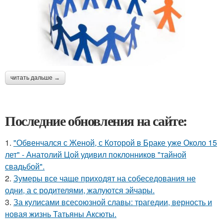
читать дальше →
Последние обновления на сайте:
1.
"Обвенчался с Женой, с Которой в Браке уже Около 15
лет" - Анатолий Цой удивил поклонников "тайной
свадьбой".
2.
Зумеры все чаще приходят на собеседования не
одни, а с родителями, жалуются эйчары.
3.
За кулисами всесоюзной славы: трагедии, верность и
новая жизнь Татьяны Аксюты.