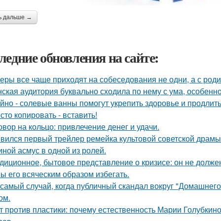
ь дальше →
ледние обновления на сайте:
еры все чаще приходят на собеседования не одни, а с род
ская аудитория буквально сходила по нему с ума, особенн
йно - солевые ванны помогут укрепить здоровье и продлить
сто копировать - вставить!
овор на кольцо: привлечение денег и удачи.
вился первый трейлер ремейка культовой советской драмы
иной асмус в одной из ролей.
диционное, бытовое представление о кризисе: он не должен
ы его всяческим образом избегать.
 самый случай, когда публичный скандал вокруг "Домашнег
ом.
т против пластики: почему естественность Марии Голубкино