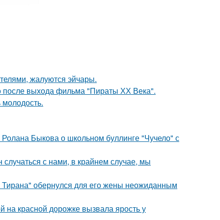
ителями, жалуются эйчары.
о после выхода фильма "Пираты ХХ Века".
 молодость.
 Ролана Быкова о школьном буллинге "Чучело" с
 случаться с нами, в крайнем случае, мы
о Тирана" обернулся для его жены неожиданным
й на красной дорожке вызвала ярость у