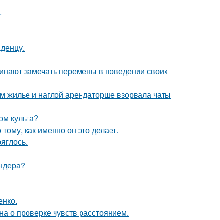
.
аденцу.
чинают замечать перемены в поведении своих
ом жилье и наглой арендаторше взорвала чаты
ом культа?
 тому, как именно он это делает.
ряглось.
ендера?
енко.
на о проверке чувств расстоянием.