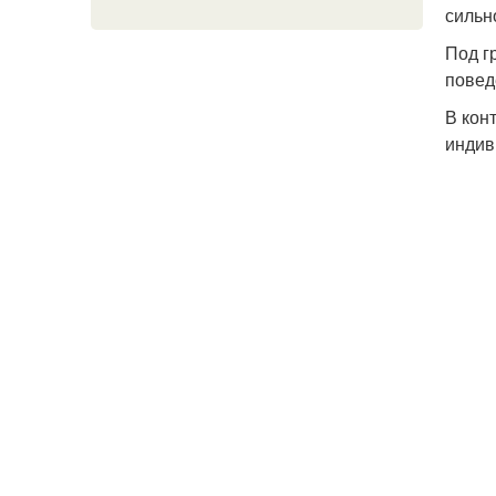
сильн
Под г
повед
В кон
индив