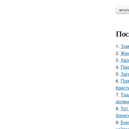
читат
Пос
1.
Зум
2.
Жен
3.
Хво
4.
Про
5.
Заг
6.
Поя
Крист
7.
Tpа
должн
8.
Тот
бонус
9.
Бун