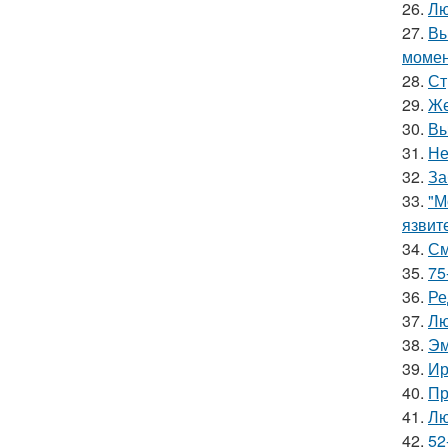
26.
Лю
27.
Вы
момен
28.
Ст
29.
Же
30.
Вы
31.
Не
32.
За
33.
"М
язвит
34.
См
35.
75
36.
Ре
37.
Лю
38.
Эм
39.
Ир
40.
Пр
41.
Лю
42.
52