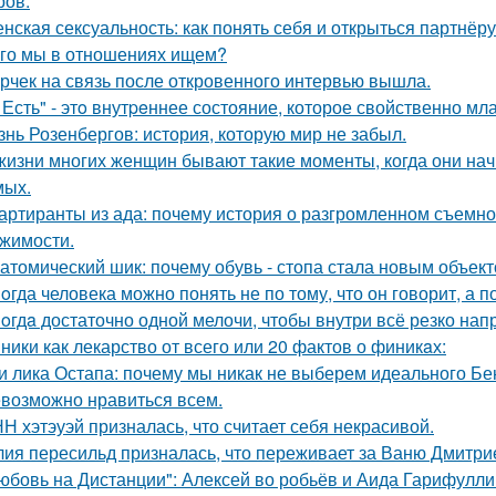
ров.
нская сексуальность: как понять себя и открыться партнёру
го мы в отношениях ищем?
рчек на связь после откровенного интервью вышла.
 Есть" - этo внутpeннее состояние, которое свойственно мл
знь Розенбергов: история, которую мир не забыл.
жизни многих женщин бывают такие моменты, когда они на
мых.
артиранты из ада: почему история о разгромленном съемн
жимости.
атомический шик: почему обувь - стопа стала новым объект
oгда человека можно понять не по тому, что он говорит, а по
oгдa достаточно одной мелочи, чтобы внутри всё резко нап
ники как лекарство от всего или 20 фактов о финикaх:
и лика Остапа: почему мы никак не выберем идеального Б
возможно нравиться всем.
Н хэтэуэй призналась, что считает себя некрасивой.
ия пересильд призналась, что переживает за Ваню Дмитри
юбовь на Дистанции": Алексей во робьёв и Аида Гарифулли