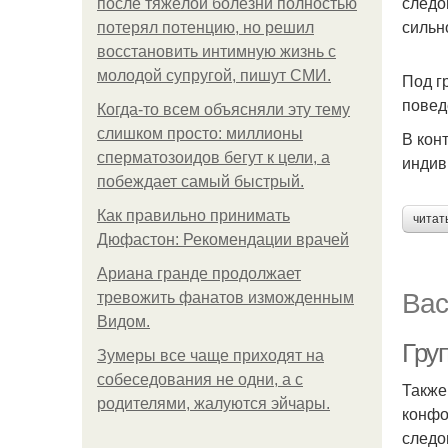
следо
после тяжёлой болезни полностью
сильн
потерял потенцию, но решил
восстановить интимную жизнь с
молодой супругой, пишут СМИ.
Под г
повед
Когда-то всем объясняли эту тему
слишком просто: миллионы
В кон
сперматозоидов бегут к цели, а
индив
побеждает самый быстрый.
Как правильно принимать
читат
Дюфастон: Рекомендации врачей
Ариана гранде продолжает
Вас
тревожить фанатов изможденным
Видом.
Гру
Зумеры все чаще приходят на
собеседования не одни, а с
Также
родителями, жалуются эйчары.
конфо
следо