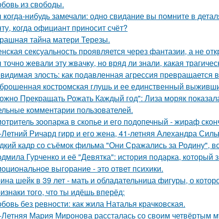
бовь из свободы.
 когда-нибудь замечали: одно свидание вы помните в деталя
ту, когда официант приносит счёт?
рашная тайна матери Терезы.
нская сексуальность проявляется через фантазии, а не отк
 точно жевали эту жвачку, но вряд ли знали, какая трагичес
видимая злость: как подавленная агрессия превращается в 
брошенная костромская глушь и ее единственный выживш
ожно Прекращать Рожать Каждый год": Лиза моряк показала 
ельные комментарии пользователей.
отритель зоопарка в скопье и его подопечный - жираф сконч
-Летний Ричард гирр и его жена, 41-летняя Алехандра Сил
дкий кадр со съёмок фильма "Они Сражались за Родину", во
дмила Гурченко и её "Девятка": история подарка, который 
оциональное выгорание - это ответ психики.
ина шейк в 39 лет - мать и обладательница фигуры, о кото
изнаки того, что ты идёшь вперёд:
бовь без ревности: как жила Наталья крачковская.
-Летняя Мария Миронова рассталась со своим четвёртым м