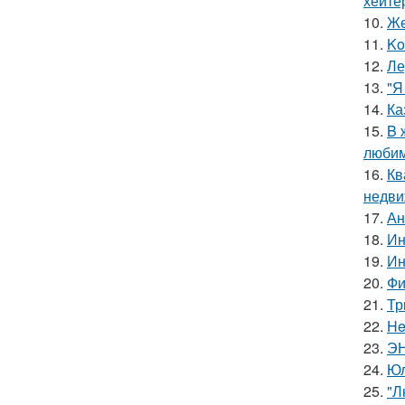
хейте
10.
Же
11.
Ko
12.
Ле
13.
"Я
14.
Ка
15.
B 
люби
16.
Кв
недви
17.
Ан
18.
Ин
19.
Ин
20.
Фи
21.
Тр
22.
He
23.
ЭН
24.
Юл
25.
"Л