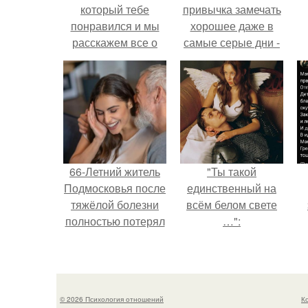
который тебе
привычка замечать
понравился и мы
хорошее даже в
расскажем все о
самые серые дни -
типаже, который
это не очередная
тебе подходит.
сказка из книг по
саморазвитию.
66-Летний житель
"Ты такой
Подмосковья после
единственный на
тяжёлой болезни
всём белом свете
полностью потерял
…":
потенцию, но
к
решил
м
восстановить
интимную жизнь с
© 2026 Психология отношений
К
молодой супругой,