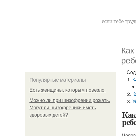
если тебе труд
Как
реб
Сод
К
Популярные материалы
Есть женщины, которым повезло.
К
Можно ли при шизофрении рожать.
У
Могут ли шизофреники иметь
Как
здоровых детей?
реб
Челов