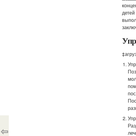
конце
детей
выпол
заклю
Упр
‡агру
Упр
Поз
мол
пом
пос
Пос
раз
Уп
Раз
⇦
леч