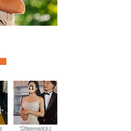
е
"Обвенчался с