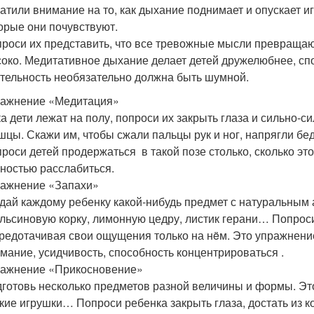
атили внимание на то, как дыхание поднимает и опускает и
орые они почувствуют.
роси их представить, что все тревожные мысли превращаю
око. Медитативное дыхание делает детей дружелюбнее, спо
тельность необязательно должна быть шумной.
ражнение «Медитация»
а дети лежат на полу, попроси их закрыть глаза и сильно-с
цы. Скажи им, чтобы сжали пальцы рук и ног, напрягли бед
роси детей продержаться в такой позе столько, сколько это
ностью расслабиться.
ажнение «Запахи»
дай каждому ребенку какой-нибудь предмет с натуральным 
льсиновую корку, лимонную цедру, листик герани… Попроси
редотачивая свои ощущения только на нëм. Это упражнение
мание, усидчивость, способность концентрироваться .
ажнение «Прикосновение»
готовь несколько предметов разной величины и формы. Это
кие игрушки… Попроси ребенка закрыть глаза, достать из ко