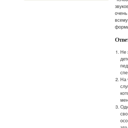
звуко
очень
всему
форми
Ответ
Не 
дет
пед
спе
На 
слу
кот
мен
Оди
сво
осо
это