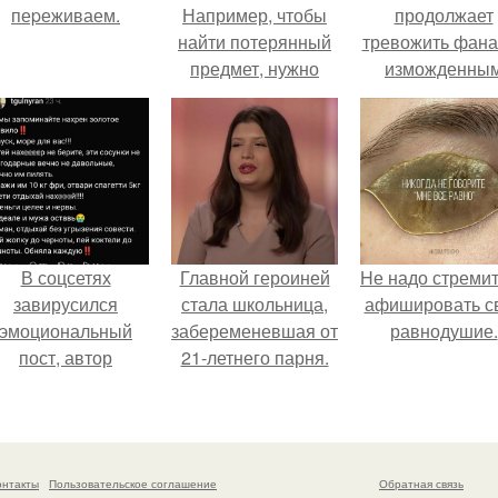
пеpеживаем.
Например, чтобы
продолжает
найти потерянный
тревожить фана
предмет, нужно
изможденны
повторять вслух
Видом.
или про себя
краткое
утверждение:
"Вместе Обрести
Сейчас".
В соцсетях
Главной героиней
Hе надо стреми
завирусился
стала школьница,
афишировать с
эмоциональный
забеременевшая от
равнодушие.
пост, автор
21-летнего парня.
оторого призвала
атерей отдыхать
без детей и не
испытывать
онтакты
Пользовательское соглашение
Обратная связь
чувство вины.