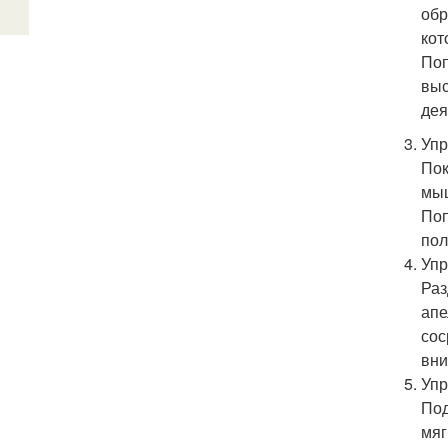
обр
кот
Поп
выс
дея
Уп
Пок
мыш
Поп
пол
Упр
Раз
апе
сос
вни
Упр
Под
мяг