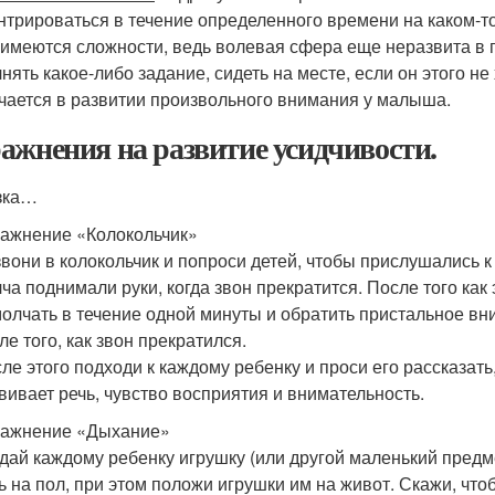
нтрироваться в течение определенного времени на каком-т
 имеются сложности, ведь волевая сфера еще неразвита в
нять какое-либо задание, сидеть на месте, если он этого не 
чается в развитии произвольного внимания у малыша.
ажнения на развитие усидчивости.
зка…
ажнение «Колокольчик»
вони в колокольчик и попроси детей, чтобы прислушались к
ча поднимали руки, когда звон прекратится. После того как
олчать в течение одной минуты и обратить пристальное вн
ле того, как звон прекратился.
ле этого подходи к каждому ребенку и проси его рассказать
вивает речь, чувство восприятия и внимательность.
ражнение «Дыхание»
дай каждому ребенку игрушку (или другой маленький предме
ь на пол, при этом положи игрушки им на живот. Скажи, чт