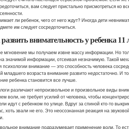
редоточиться, вам следует пристально присмотреться ко в
сеянности.
имает ли ребенок, чего от него ждут? Иногда дети невнимат
дмете им следует сосредоточиться.
 развить внимательность у ребенка 11 
е мгновение мы получаем извне массу информации. Но толь
на значимой информации, отсеивая незначимую. Такой меха
я психологии внимание — это способность человека сосред
ей младшего возраста внимание развито недостаточно. И то
ние ребенка становится все лучше.
логи различают непроизвольное и произвольное виды вни
ием воли, не требует усилий от человека, чтобы концентри
ели идут с ребенком по улице. Вдруг за спиной кто-то выкри
ас, хоть звали не его. Это неосознанная реакция на звуко
и.
вольное внимание
подразумевает применение воли. То ест