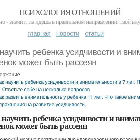
ПСИХОЛОГИЯ ОТНОШЕНИЙ
но - значит, ты идешь в правильном направлении. твой вн
главная
новости
статьи
 научить ребенка усидчивости и вним
енок может быть рассеян
ержание
ак научить ребенка усидчивости и внимательности в 7 лет.
Ответьте себе на несколько вопросов
ак развить внимательность у ребенка 11 лет. Что такое вни
пражнения на развитие усидчивости.
 научить ребенка усидчивости и внимат
енок может быть рассеян
еческий мозг на протяжении дня улавливает много различн