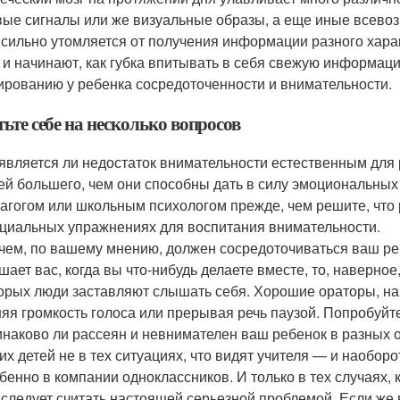
вые сигналы или же визуальные образы, а еще иные всево
 сильно утомляется от получения информации разного хара
 и начинают, как губка впитывать в себя свежую информац
рованию у ребенка сосредоточенности и внимательности.
ьте себе на несколько вопросов
является ли недостаток внимательности естественным для 
ей большего, чем они способны дать в силу эмоциональных
агогом или школьным психологом прежде, чем решите, что 
циальных упражнениях для воспитания внимательности.
чем, по вашему мнению, должен сосредоточиваться ваш реб
шает вас, когда вы что-нибудь делаете вместе, то, наверно
орых люди заставляют слышать себя. Хорошие ораторы, н
яя громкость голоса или прерывая речь паузой. Попробуйте
наково ли рассеян и невнимателен ваш ребенок в разных о
их детей не в тех ситуациях, что видят учителя — и наобор
бенно в компании одноклассников. И только в тех случаях,
 следует считать настоящей серьезной проблемой. Если же 