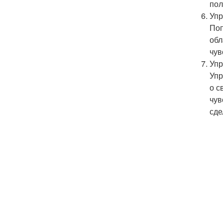
пол
Уп
Поп
обл
чув
Упр
Упр
о с
чув
сде