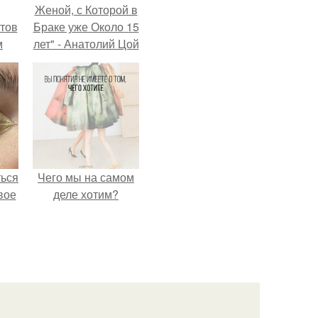
Женой, с Которой в
тов
Браке уже Около 15
м
лет" - Анатолий Цой
удивил
поклонников
"тайной свадьбой".
ться
Чего мы на самом
вое
деле хотим?