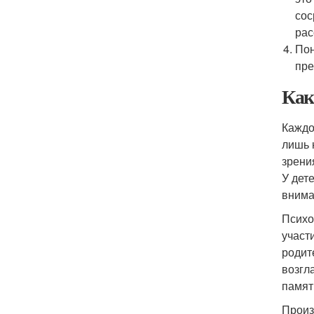
сос
рас
Пон
пре
Как
Каждо
лишь 
зрени
У дет
внима
Психо
участ
родит
возгл
памят
Произ