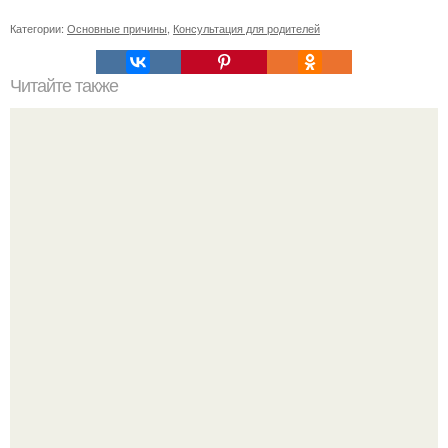
Категории:
Основные причины
,
Консультация для родителей
Читайте также
Книги фрейда, которые стоит прочитать. 10 лучших книг
Зигмунда Фрейда.