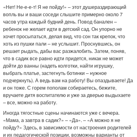
«Нет! Не-е-е-т! Я не пойду!» – этот душераздирающий
вопль вы и ваши соседи слышите примерно около 7
часов утра каждый будний день. Повод банален –
ребенок не желает идти в детский сад. Он упорно не
хочет просыпаться, делая вид, что сон так крепок, что
хоть из пушки пали – не услышит. Проснувшись, он
решает рыдать, дабы вас разжалобить. Затем, поняв,
что в садик все равно идти придется, никак не может
дойти до ванны (надеть колготки, найти игрушку,
выбрать платье, застегнуть ботинки – нужное
подчеркнуть). А ведь вам на работу! Вы опаздываете! Да
и он тоже. С горем пополам собираетесь, бежите,
вручаете дитя воспитателю и уже за дверью выдыхаете
– все, можно на работу.
Иногда тягостные сцены начинаются уже с вечера.
«Мама, а завтра в садик?» – «Да». – «А можно я не
пойду?» Здесь, в зависимости от настроения родителей
и их педагогической позиции, возможны варианты от