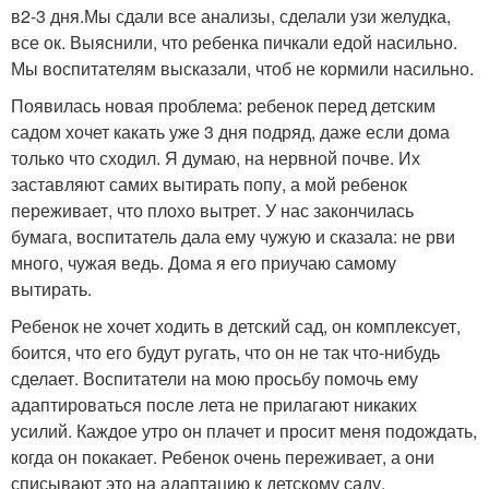
в
2-3 дня.
Мы сдали все анализы, сделали узи желудка,
все ок. Выяснили, что ребенка пичкали едой насильно.
Мы воспитателям высказали, чтоб не кормили насильно.
Появилась новая проблема: ребенок перед детским
садом хочет какать уже 3 дня подряд, даже если дома
только что сходил. Я думаю, на нервной почве. Их
заставляют самих вытирать попу, а мой ребенок
переживает, что плохо вытрет. У нас закончилась
бумага, воспитатель дала ему чужую и сказала: не рви
много, чужая ведь. Дома я его приучаю самому
вытирать.
Ребенок не хочет ходить в детский сад, он комплексует,
боится, что его будут ругать, что он не так что-нибудь
сделает. Воспитатели на мою просьбу помочь ему
адаптироваться после лета не прилагают никаких
усилий. Каждое утро он плачет и просит меня подождать,
когда он покакает. Ребенок очень переживает, а они
списывают это на адаптацию к детскому саду.