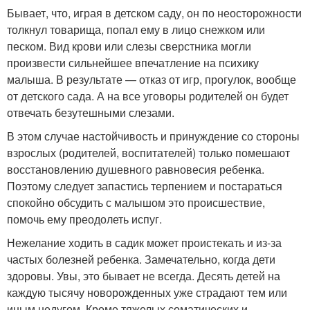
Бывает, что, играя в детском саду, он по неосторожности
толкнул товарища, попал ему в лицо снежком или
песком. Вид крови или слезы сверстника могли
произвести сильнейшее впечатление на психику
малыша. В результате — отказ от игр, прогулок, вообще
от детского сада. А на все уговоры родителей он будет
отвечать безутешными слезами.
В этом случае настойчивость и принуждение со стороны
взрослых (родителей, воспитателей) только помешают
восстановлению душевного равновесия ребенка.
Поэтому следует запастись терпением и постараться
спокойно обсудить с малышом это происшествие,
помочь ему преодолеть испуг.
Нежелание ходить в садик может проистекать и из-за
частых болезней ребенка. Замечательно, когда дети
здоровы. Увы, это бывает не всегда. Десять детей на
каждую тысячу новорожденных уже страдают тем или
иным недугом. Кроме тяжелых соматических и