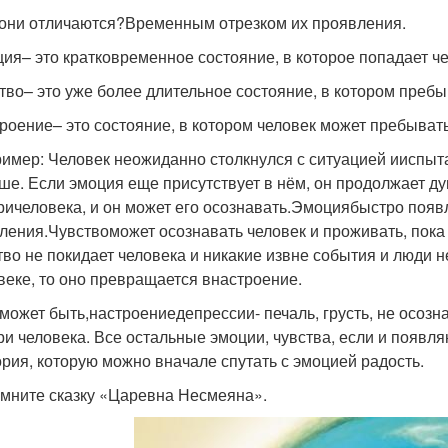
они отличаются?
Временным отрезком их проявления.
ция
– это кратковременное состояние, в которое попадает че
тво
– это уже более длительное состояние, в котором пребы
роение
– это состояние, в котором человек может пребывать 
имер: Человек неожиданно столкнулся с ситуацией и
испыт
ше. Если эмоция еще присутствует в нём, он продолжает ду
ри
человека, и он может его осознавать.
Эмоция
быстро появл
ления.
Чувство
может осознавать человек и проживать, пок
тво не покидает человека и никакие извне события и люди н
веке, то оно превращается в
настроение
.
 может быть,
настроение
депрессии
- печаль, грусть, не осо
ри человека. Все остальные эмоции, чувства, если и появля
рия, которую можно вначале спутать с эмоцией радость.
мните сказку «Царевна Несмеяна».