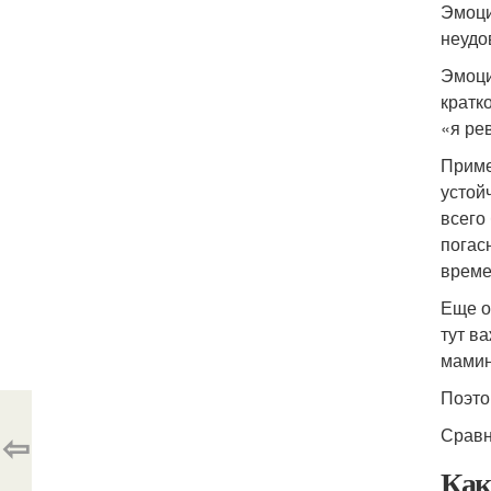
Эмоци
неудо
Эмоци
кратк
«я рев
Приме
устой
всего
погас
време
Еще о
тут в
мамин
Поэто
Сравн
⇦
Как