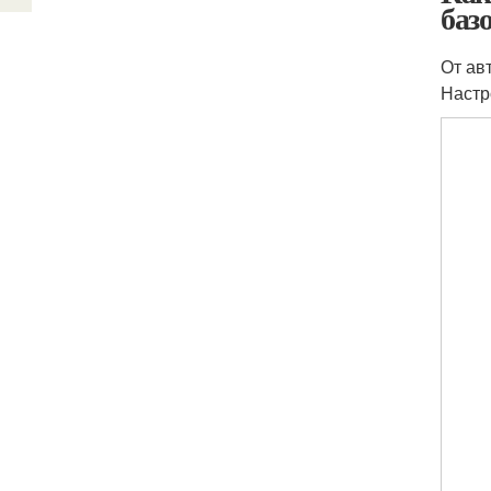
баз
От ав
Настр