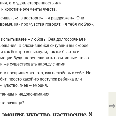
ния, его удовлетворенность или
 и короткие элементы чувств.
сишь», «я в восторге», «я раздражен». Они
время, как про чувства говорят: «я тебя люблю»,
у испытываете – любовь. Она долгосрочная и
 обещания. В сложившейся ситуации вы скорее
ни как быстро вспыхнули, так же быстро и
 эмоции будут перевешивать позитивные, то со
и же существовать наряду с ними.
ети воспринимают это, как нелюбовь к себе. Но
бит, просто какой-то поступок ребенка или
чувство, гнев – эмоция.
путаницы и недопонимания.
ете разницу?
⇨
эмоция, чувство, настроение. 8