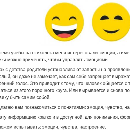
ремя учебы на п
сихолога меня интересовали эмоции, а име
ики можно применять, чтобы управлять эмоциями .
как с детства родители устанавливают запреты на проявлен
слый, он даже не замечает, как сам себе запрещает выража
ренний голос. Это приводит к тому, что человек общается с 
аться из этого порочного круга. Или вырывается и снова п
веку быть самим собой.
лагаю вам познакомиться с понятиями: эмоция, чувство, на
эту информацию кратко и в доступной, для понимания, фор
ожем испытывать: эмоции, чувства, настроение.