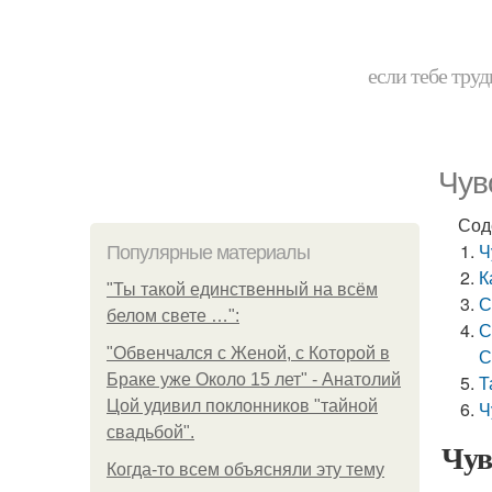
если тебе труд
Чув
Сод
Ч
Популярные материалы
К
"Ты такой единственный на всём
С
белом свете …":
С
"Обвенчался с Женой, с Которой в
С
Браке уже Около 15 лет" - Анатолий
Т
Цой удивил поклонников "тайной
Ч
свадьбой".
Чув
Когда-то всем объясняли эту тему