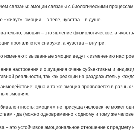
 чем связаны: эмоции связаны с биологическими процессами
де «живут»: эмоции – в теле, чувства – в душе.
вательно, эмоции – это явление физиологическое, а чувств
ции проявляются снаружи, а чувства – внутри.
то изменяют: вызванные эмоции ведут к изменению настрое
ение настроения и ощущения очень субъективны и индивид
тивной реальности, так как реакции на раздражитель у кажд
заимодействие: одна и та же эмоция проявляется в разных ч
ных эмоциях.
бивалентность: эмоциям не присуща (человек не может одн
ствам - да (можно одновременно к одному и тому же челове
ва – это устойчивое эмоциональное отношение к предмету и