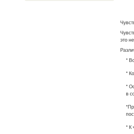
Чувст
Чувст
это не
Разли
* В
* К
* О
в с
*Пр
пос
* К