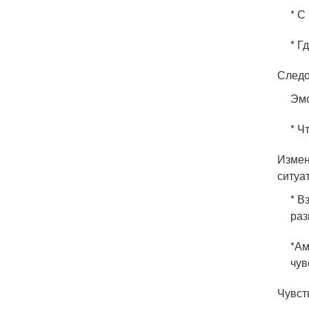
* С
* Г
Следо
Эмо
* Ч
Измен
ситуа
* В
раз
*Ам
чув
Чувст