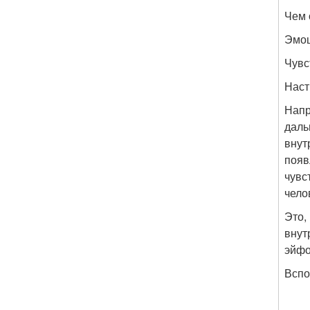
Чем 
Эмо
Чувс
Наст
Напр
даль
внут
появ
чувс
чело
Это,
внут
эйфо
Вспо