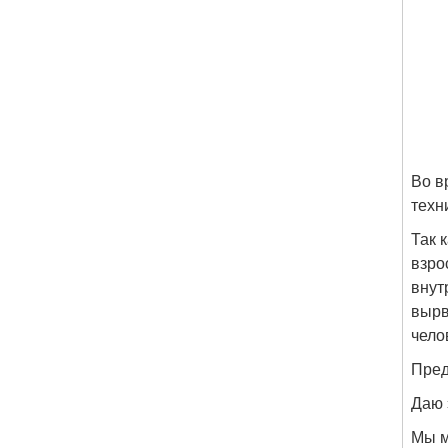
Во в
техн
Так 
взро
внут
вырв
чело
Пред
Даю 
Мы м