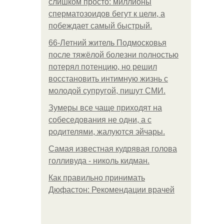
слишком просто: миллионы
сперматозоидов бегут к цели, а
побеждает самый быстрый.
66-Летний житель Подмосковья
после тяжёлой болезни полностью
потерял потенцию, но решил
восстановить интимную жизнь с
молодой супругой, пишут СМИ.
Зумеры все чаще приходят на
собеседования не одни, а с
родителями, жалуются эйчары.
Самая известная кудрявая голова
голливуда - николь кидман.
Как правильно принимать
Дюфастон: Рекомендации врачей