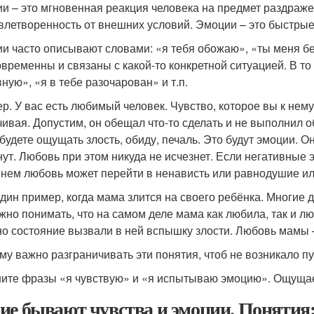
и – это мгновенная реакция человека на предмет раздраже
влетворенность от внешних условий. Эмоции – это быстрые
и часто описывают словами: «я тебя обожаю», «ты меня бе
овременны и связаны с какой-то конкретной ситуацией. В то 
ную», «я в тебе разочарован» и т.п.
р. У вас есть любимый человек. Чувство, которое вы к нем
чивая. Допустим, он обещал что-то сделать и не выполнил
 будете ощущать злость, обиду, печаль. Это будут эмоции. О
нут. Любовь при этом никуда не исчезнет. Если негативные
нем любовь может перейти в ненависть или равнодушие ил
дин пример, когда мама злится на своего ребёнка. Многие д
ажно понимать, что на самом деле мама как любила, так и лю
о состояние вызвали в ней вспышку злости. Любовь мамы – 
му важно разграничивать эти понятия, чтоб не возникало 
ите фразы «я чувствую» и «я испытываю эмоцию». Ощуща
ие бывают чувства и эмоции. Понятия: 