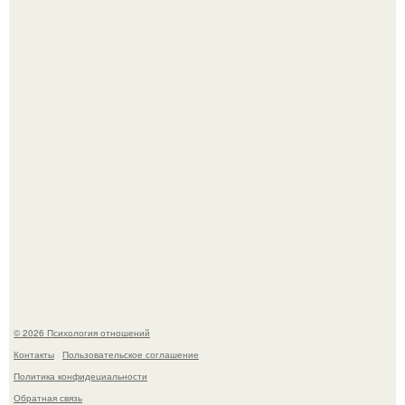
Чего мы на самом деле хотим?
"3 Мечты юности и громкий финал": как Арнольд
шварценеггер женился на племяннице Кеннеди.
© 2026 Психология отношений
Контакты
Пользовательское соглашение
Политика конфидециальности
Обратная связь