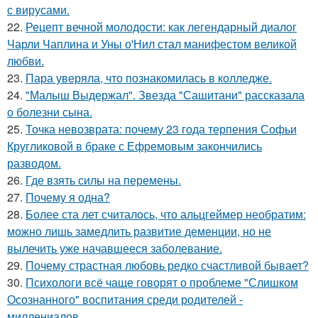
с вирусами.
22.
Рецепт вечной молодости: как легендарный диалог
Чарли Чаплина и Уны о'Нил стал манифестом великой
любви.
23.
Пара уверяла, что познакомилась в колледже.
24.
"Малыш Выдержал". Звезда "Сашитани" рассказала
о болезни сына.
25.
Точка невозврата: почему 23 года терпения Софьи
Кругликовой в браке с Ефремовым закончились
разводом.
26.
Где взять силы на перемены.
27.
Почему я одна?
28.
Более ста лет считалось, что альцгеймер необратим:
можно лишь замедлить развитие деменции, но не
вылечить уже начавшееся заболевание.
29.
Почему страстная любовь редко счастливой бывает?
30.
Психологи всё чаще говорят о проблеме "Слишком
Осознанного" воспитания среди родителей -
миллениалов.