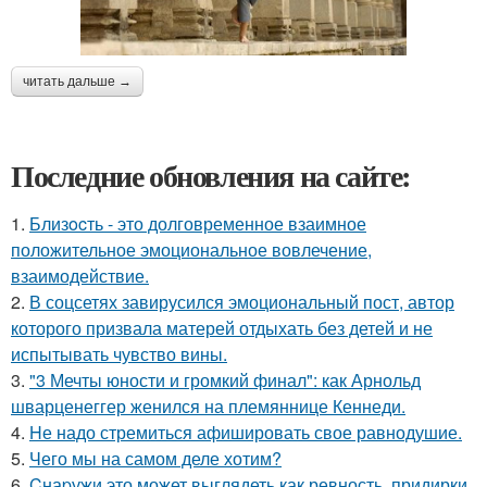
читать дальше →
Последние обновления на сайте:
1.
Близocть - это долговременное взаимное
положительное эмоциональное вовлечение,
взаимодействие.
2.
В соцсетях завирусился эмоциональный пост, автор
которого призвала матерей отдыхать без детей и не
испытывать чувство вины.
3.
"3 Мечты юности и громкий финал": как Арнольд
шварценеггер женился на племяннице Кеннеди.
4.
Hе надо стремиться афишировать свое равнодушие.
5.
Чего мы на самом деле хотим?
6.
Cнаpужи это может выглядеть как ревность, придирки