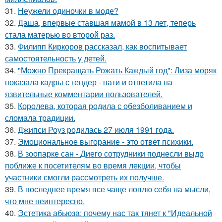
31.
Неужели одиночки в моде?
32.
Даша, впервые ставшая мамой в 13 лет, теперь
стала матерью во второй раз.
33.
Филипп Киркоров рассказал, как воспитывает
самостоятельность у детей.
34.
"Можно Прекращать Рожать Каждый год": Лиза моряк
показала кадры с гендер - пати и ответила на
язвительные комментарии пользователей.
35.
Королева, которая родила с обезболиванием и
сломала традиции.
36.
Джипси Роуз родилась 27 июля 1991 года.
37.
Эмоциональное выгорание - это ответ психики.
38.
В зоопарке сан - Диего сотрудники поднесли выдр
поближе к посетителям во время лекции, чтобы
участники смогли рассмотреть их получше.
39.
В последнее время все чаще ловлю себя на мысли,
что мне неинтересно.
40.
Эстетика абьюза: почему нас так тянет к "Идеальной