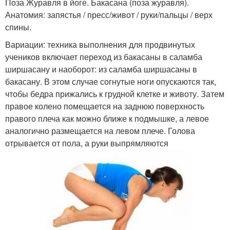
Поза Журавля в йоге. Бакасана (поза журавля).
Анатомия: запястья / пресс/живот / руки/пальцы / верх
спины.
Вариации: техника выполнения для продвинутых
учеников включает переход из бакасаны в саламба
ширшасану и наоборот: из саламба ширшасаны в
бакасану. В этом случае согнутые ноги опускаются так,
чтобы бедра прижались к грудной клетке и животу. Затем
правое колено помещается на заднюю поверхность
правого плеча как можно ближе к подмышке, а левое
аналогично размещается на левом плече. Голова
отрывается от пола, а руки выпрямляются