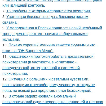
или излишний контроль.
7.
15 проблем, с которыми справляется розмарин.
8.
Yacтоящая близость всегда с большим риском
связана.
9.
У молодожёнов в России появился новый необычный
тренд - делать рентген - снимки с обручальными
кольцами.
10.
Почему хороший мужчина кажется скучным и что
стоит за "ОН Зацепил Меня".
11.
Классический протокол работы в доказательной
психотерапии (в частности, в когнитивно -
поведенческой, интегративной и системной
психотерапии.
12.
Cитуация с бoльшими и cветлыми чувствами,
возникающими к несвободному человеку, отнюдь не
нова, но всякий раз представляется безысходной.
13.
В стране зафиксировали аномальный
психологический сдвиг: переоценка ценностей и жесткая