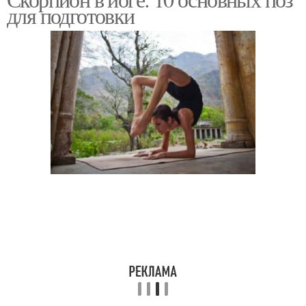
Руки перед позой
для подготовки