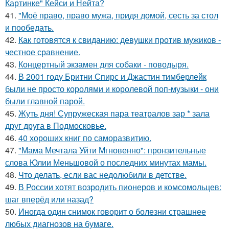
Картинке" Кейси и Нейта?
41.
"Моё право, право мужа, придя домой, сесть за стол
и пообедать.
42.
Как готовятся к свиданию: девушки против мужиков -
честное сравнение.
43.
Концертный экзамен для собаки - поводыря.
44.
В 2001 году Бритни Спирс и Джастин тимберлейк
были не просто королями и королевой поп-музыки - они
были главной парой.
45.
Жуть дня! Супружеская пара театралов зар * зала
друг друга в Подмосковье.
46.
40 хороших книг по саморазвитию.
47.
"Мама Мечтала Уйти Мгновенно": пронзительные
слова Юлии Меньшовой о последних минутах мамы.
48.
Что делать, если вас недолюбили в детстве.
49.
В России хотят возродить пионеров и комсомольцев:
шаг вперёд или назад?
50.
Иногда один снимок говорит о болезни страшнее
любых диагнозов на бумаге.