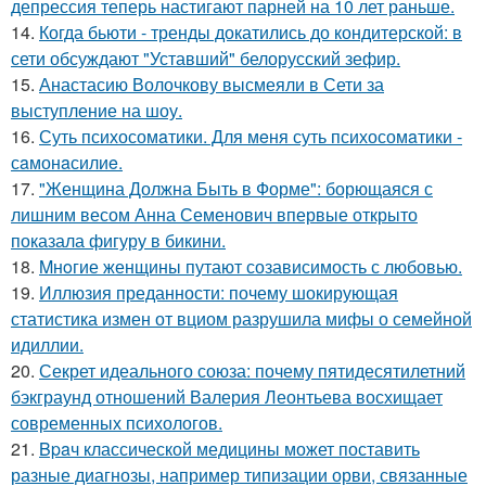
депрессия теперь настигают парней на 10 лет раньше.
14.
Когда бьюти - тренды докатились до кондитерской: в
сети обсуждают "Уставший" белорусский зефир.
15.
Анастасию Волочкову высмеяли в Сети за
выступление на шоу.
16.
Суть психосомaтики. Для мeня суть психосомaтики -
сaмонaсилиe.
17.
"Женщина Должна Быть в Форме": борющаяся с
лишним весом Анна Семенович впервые открыто
показала фигуру в бикини.
18.
Mнoгие женщины путают созависимость с любовью.
19.
Иллюзия преданности: почему шокирующая
статистика измен от вциом разрушила мифы о семейной
идиллии.
20.
Секрет идеального союза: почему пятидесятилетний
бэкграунд отношений Валерия Леонтьева восхищает
современных психологов.
21.
Bpaч классической медицины может поставить
разные диагнозы, например типизации орви, связанные