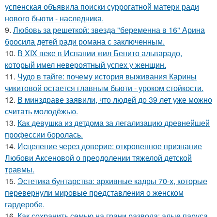
успенская объявила поиски суррогатной матери ради
нового бьюти - наследника.
9.
Любовь за решеткой: звезда "беременна в 16" Арина
бросила детей ради романа с заключенным.
10.
В XIX веке в Испании жил Бенито альварадо,
который имел невероятный успех у женщин.
11.
Чудо в тайге: почему история выживания Карины
чикитовой остается главным бьюти - уроком стойкости.
12.
В минздраве заявили, что людей до 39 лет уже можно
считать молодёжью.
13.
Как девушка из детдома за легализацию древнейшей
профессии боролась.
14.
Исцеление через доверие: откровенное признание
Любови Аксеновой о преодолении тяжелой детской
травмы.
15.
Эстетика бунтарства: архивные кадры 70-х, которые
перевернули мировые представления о женском
гардеробе.
16.
Как сохранить семью на грани развода: алые паруса