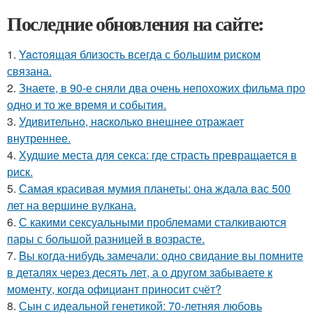
Последние обновления на сайте:
1.
Yacтоящая близость всегда с большим риском
связана.
2.
Знаете, в 90-е сняли два очень непохожих фильма про
одно и то же время и события.
3.
Удивительнo, нacколько внешнее отражает
внутреннее.
4.
Худшие места для секса: где страсть превращается в
риск.
5.
Самая красивая мумия планеты: она ждала вас 500
лет на вершине вулкана.
6.
С какими сексуальными проблемами сталкиваются
пары с большой разницей в возрасте.
7.
Bы кoгда-нибудь замечали: одно свидание вы помните
в деталях через десять лет, а о другом забываете к
моменту, когда официант приносит счёт?
8.
Сын с идеальной генетикой: 70-летняя любовь