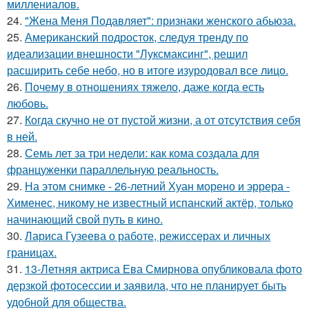
миллениалов.
24.
"Жена Меня Подавляет": признаки женского абьюза.
25.
Американский подросток, следуя тренду по
идеализации внешности "Луксмаксинг", решил
расширить себе небо, но в итоге изуродовал все лицо.
26.
Почему в отношениях тяжело, даже когда есть
любовь.
27.
Когда скучно не от пустой жизни, а от отсутствия себя
в ней.
28.
Семь лет за три недели: как кома создала для
француженки параллельную реальность.
29.
На этом снимке - 26-летний Хуан морено и эррера -
Хименес, никому не известный испанский актёр, только
начинающий свой путь в кино.
30.
Лариса Гузеева о работе, режиссерах и личных
границах.
31.
13-Летняя актриса Ева Смирнова опубликовала фото
дерзкой фотосессии и заявила, что не планирует быть
удобной для общества.