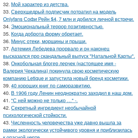
32.
Мой характер из детства.
33.
Сверхщедрый подписчик потратил на модель
Onlyfans Софи Рейн $4, 7 млн и добился личной встречи.
34.
Эмоциональный террор позитивностью.
35.
Когда доброта форму обретает.
36.
Минус отеки, морщины и прыщи.
37.
Артемия Лебедева прорвало и он наконец
высказался про скандальный выпуск "Натальной Карты".
38.
Онкобольная блогер лерчек (настоящее имя -
Валерия Чекалина) покинула свою косметическую
компанию Letique и запустила новый бренд косметики.
39.
40 хороших книг по саморазвитию.
40.
В 1906 году Ленин неоднократно заходил в наш дом.
41.
"С ней можно не только …" -.
42.
Секретный ингредиент необычайной
психологической стойкости.
43.
Численность человечества уже давно вышла за
рамки экологически устойчивого уровня и приблизилась
к опасной черте.