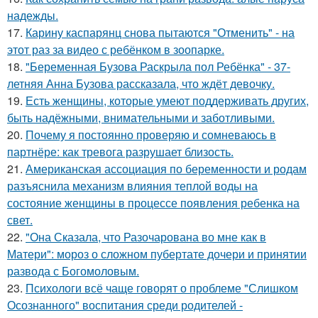
надежды.
17.
Карину каспарянц снова пытаются "Отменить" - на
этот раз за видео с ребёнком в зоопарке.
18.
"Беременная Бузова Раскрыла пол Ребёнка" - 37-
летняя Анна Бузова рассказала, что ждёт девочку.
19.
Есть женщины, которые умеют поддерживать других,
быть надёжными, внимательными и заботливыми.
20.
Почему я постоянно проверяю и сомневаюсь в
партнёре: как тревога разрушает близость.
21.
Американская ассоциация по беременности и родам
разъяснила механизм влияния теплой воды на
состояние женщины в процессе появления ребенка на
свет.
22.
"Она Сказала, что Разочарована во мне как в
Матери": мороз о сложном пубертате дочери и принятии
развода с Богомоловым.
23.
Психологи всё чаще говорят о проблеме "Слишком
Осознанного" воспитания среди родителей -