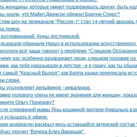
ть женщины, которые умеют поддерживать других, быть н
вы знали, что Майкл Джексон обожал Бритни Спирс?
стем шоу на телеканале "Россия-1" стал 14-летний звонарь
ка ложок.
 воспоминаний. Анны достоевской.
льзовали обвинили Нюшу в использовании искусственного 
ихологи всё чаще говорят о проблеме "Слишком Осознанног
чему нас особенно раздражают люди, слишком похожие на 
ажи, как тебя наказывали в детстве - и я скажу, как ты общ
т самый "Красный Выход": как Белла хадид переписала ист
ом слове.
ты усыновляют дельфинов - инвалидов.
змер полового члена не имеет значения для женщин, показа
мните Ольгу Понизову?
сле откровений мамы Яны кошкиной зрители буквально взор
л услышать в эфире.
рик андреасян раскрыл весь оставшийся актерский состав 
йчас прочел "Вечера Близ Диканьки".