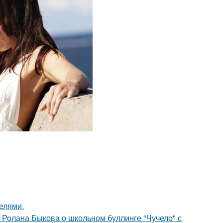
делями.
 Ролана Быкова о школьном буллинге "Чучело" с