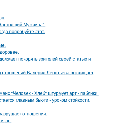
он.
Настоящий Мужчина".
гда попробуйте этот.
иe.
здоровее.
должает покорять зрителей своей статью и
нд отношений Валерия Леонтьева восхищает
нс "Человек - Хлеб" штурмует арт - паблики.
тается главным бьюти - уроком стойкости.
й разрушает отношения.
жизнь.