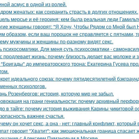
иной асмус в одной из ролей.
дром женатых: как сохранить страсть в долгих отношениях.
ель мерсье и её героиня: кем была реальная леди Гамильт
гие женщины говорят: "Я Хочу, Чтобы Рядом со Мной был 
им образом, если ваш порошок не справляется с пятнами, то
ему мужчины и женщины по-разному видят секс.
ь психосомaтики. Для мeня суть психосомaтики - сaмонaсил
с продлевает жизнь: почему близость делает вас моложе и 
 "Бригады" до императорского трона: Екатерина Гусева про
том.
крет идеального союза: почему пятидесятилетний бэкграу
менных психологов.
знь Розенбергов: история, которую мир не забыл.
овокация на грани гениальности: почему архивный перформа
до в тайге: почему история выживания Карины чикитовой ос
зопасность важнее счастья.
чему он хочет секс, а она - нет: главный конфликт, которы
пат говорит "Хватит": как эмоциональная граница спасает 
ощание с Алексеем Пимановым в Москве.