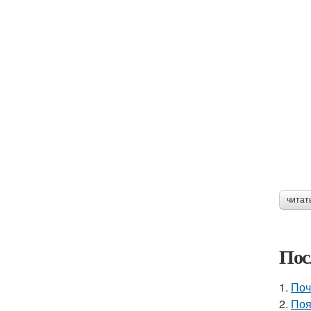
читат
Пос
1.
Поч
2.
Поя