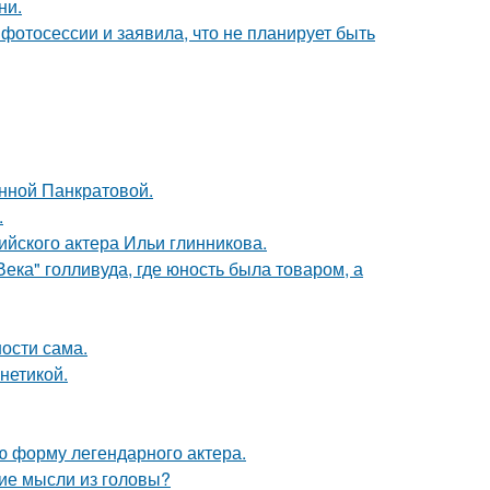
ни.
фотосессии и заявила, что не планирует быть
Анной Панкратовой.
.
йского актера Ильи глинникова.
ека" голливуда, где юность была товаром, а
ости сама.
нетикой.
ю форму легендарного актера.
ие мысли из головы?