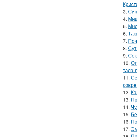
Крист
3.
Син
4.
Миш
5.
Мно
6.
Так
7.
Поч
8.
Сут
9.
Сек
10.
От
талан
11.
Се
совре
12.
Ка
13.
Пр
14.
Чу
15.
Бе
16.
По
17.
Эм
18.
Пр