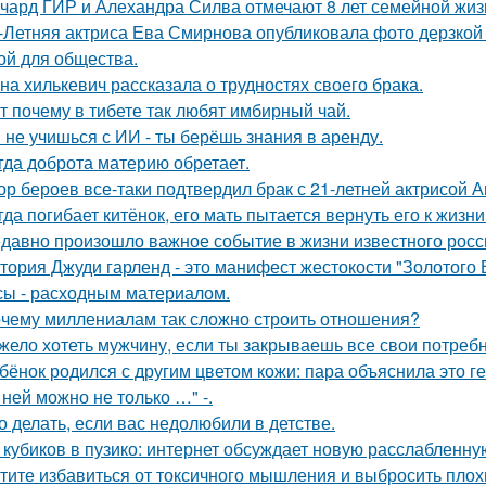
чард ГИР и Алехандра Силва отмечают 8 лет семейной жиз
-Летняя актриса Ева Смирнова опубликовала фото дерзкой 
ой для общества.
на хилькевич рассказала о трудностях своего брака.
т почему в тибете так любят имбирный чай.
 не учишься с ИИ - ты берёшь знания в аренду.
гда доброта материю обретает.
ор бероев все-таки подтвердил брак с 21-летней актрисой 
гда погибает китёнок, его мать пытается вернуть его к жизни
давно произошло важное событие в жизни известного росси
тория Джуди гарленд - это манифест жестокости "Золотого В
сы - расходным материалом.
чему миллениалам так сложно строить отношения?
жело хотеть мужчину, если ты закрываешь все свои потребн
бёнок родился с другим цветом кожи: пара объяснила это ге
 ней можно не только …" -.
о делать, если вас недолюбили в детстве.
 кубиков в пузико: интернет обсуждает новую расслабленну
тите избавиться от токсичного мышления и выбросить плох