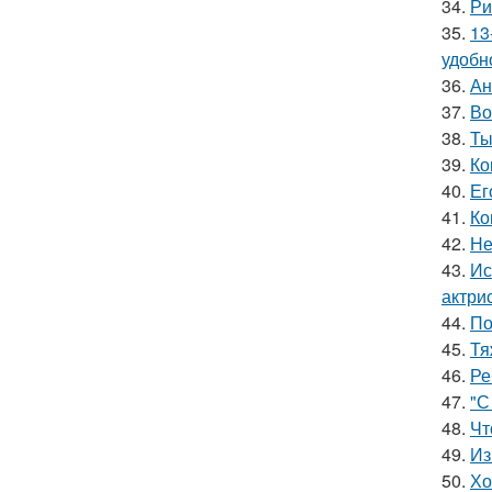
34.
Ри
35.
13
удобн
36.
Ан
37.
Во
38.
Ты
39.
Ко
40.
Ег
41.
Ко
42.
Не
43.
Ис
актри
44.
По
45.
Тя
46.
Ре
47.
"С
48.
Чт
49.
Из
50.
Хо