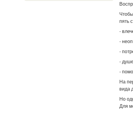
Воспр
Чтобы
пять с
- влеч
- нео
- пот
- душ
- пом
На пе
вида 
Но од
Для м