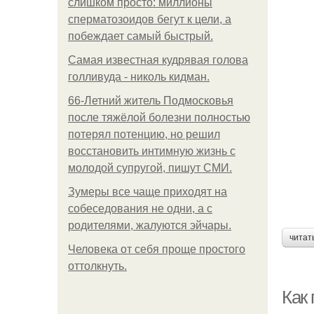
слишком просто: миллионы
сперматозоидов бегут к цели, а
побеждает самый быстрый.
Самая известная кудрявая голова
голливуда - николь кидман.
66-Летний житель Подмосковья
после тяжёлой болезни полностью
потерял потенцию, но решил
восстановить интимную жизнь с
молодой супругой, пишут СМИ.
Зумеры все чаще приходят на
собеседования не одни, а с
родителями, жалуются эйчары.
читат
Человека от себя проще простого
оттолкнуть.
Как