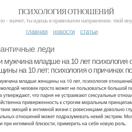
ПСИХОЛОГИЯ ОТНОШЕНИЙ
но - значит, ты идешь в правильном направлении. твой вн
главная
новости
статьи
античные леди
и мужчина младше на 10 лет психология
щины на 10 лет: психология о причинах 
мужчина младше женщины на 10 лет, психология отношений
 молодой человек просто может не пользоваться большой п
а утверждают, что парня не устраивают сексуальные отно
ойственна приверженность к строгим моральным принципам
ствии эмоций в интимной жизни с ровесницами довольно глу
альных отношений может подразумевать некий экстрим. Мо
и при интимной близости, примерить на себя новую роль.