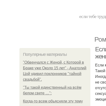
если тебе труд
Ром
Есл
Популярные материалы
жен
"Обвенчался с Женой, с Которой в
Если 
Браке уже Около 15 лет" - Анатолий
Такой
Цой удивил поклонников "тайной
Иногд
свадьбой".
не св
отсут
"Ты такой единственный на всём
сексу
белом свете …":
эмоци
Когда-то всем объясняли эту тему