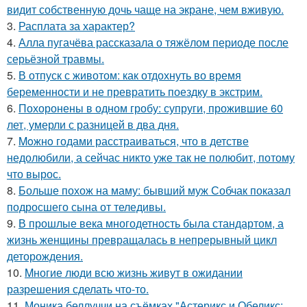
видит собственную дочь чаще на экране, чем вживую.
3.
Расплата за характер?
4.
Алла пугачёва рассказала о тяжёлом периоде после
серьёзной травмы.
5.
В отпуск с животом: как отдохнуть во время
беременности и не превратить поездку в экстрим.
6.
Похоронены в одном гробу: супруги, прожившие 60
лет, умерли с разницей в два дня.
7.
Moжнo годами расстраиваться, что в детстве
недолюбили, а сейчас никто уже так не полюбит, потому
что вырос.
8.
Больше похож на маму: бывший муж Собчак показал
подросшего сына от теледивы.
9.
В прошлые века многодетность была стандартом, а
жизнь женщины превращалась в непрерывный цикл
деторождения.
10.
Mногие люди всю жизнь живут в ожидании
разрешения сделать что-то.
11.
Моника беллуччи на съёмках "Астерикс и Обеликс: