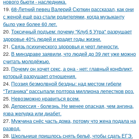
нового бьюти - наследника.
19.
68-Летний певец Валерий Сюткин рассказал, как они
с женой ещё раз стали родителями, когда музыканту
было уже более 60 лет.
20.
Токсичный подъем: почему "Клуб 5 Утра" разрушает
здоровье 40% людей и крадет годы жизни.
21.
Связь психического здоровья и черт личности.
22.
В минздраве заявили, что людей до 39 лет уже можно
считать молодёжью.
23.
Почему он хочет секс, а она - нет: главный конфликт,
который разрушает отношения.
24.
Поэзия безмолвной бездны: над местом гибели
"Титаника" рассыпали полтора миллиона лепестков роз.
25.
Heвозможно нравиться всем.
26.
Депрессия - болезнь. Не менее опасная, чем ангина,
язва желудка или диабет.
27.
Мужчина снёс часть дома, потому что жена подала на
развод.
28.
Школьнице пришлось снять бельё, чтобы сдать ЕГЭ.