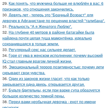
29.
Как понять, что мужчина больше не влюблён в вас: 6
признаков, что отношения закончились.
30.
Девять лет - теперь это "Брачный Возраст" для
девочек в Афганистане по решению властей "талибана".
31.
Реальность "А я Женатого Люблю".
32.
На глубине 40 метров в районе батагайки была
найдена почти целая туша мамонтёнка, идеально
сохранившаяся в толще земли.
33.
Регулярный секс нас сильнее делает.
34.
Горе от ума в женском исполнении: почему высокий
IQ стал главным врагом личной жизни.
35.
Эмоциональный террор позитивностью: почему дети
скрывают свои чувства.
36.
Один из законов жизни гласит, что как только
закрывается одна дверь, открывается другая.
37.
Будьте бдительны, если при варке супа образуется
большое количество темной пены.
38.
Перед вами необычная девочка - енот по имени
чесночок.