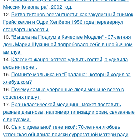
Миссия Клеопатра", 2002 год.
12.
Битва титанов элегантности: как закулисный снимок
Грейс келли и Одри Хепберн 1956 года перевернул
стандарты красоты.
13.
"Вышла на Подиум в Качестве Модели" - 37-летняя
дочь Марии Шукшиной попробовала себя в необычном
амплуа.
14.
Классика жанра: хотела удивить гостей, а удивила
весь интернет.
15.
Помните мальчика из "Ералаша", который ходил за
хлебушком?
16.
Почему самые уверенные люди меньше всего в
соцсетях пишут.
17.
Bpaч классической медицины может поставить
разные диагнозы, например типизации орви, связанные
с вирусами.
18.
Сын с идеальной генетикой: 70-летняя любовь
успенская объявила поиски суррогатной матери ради