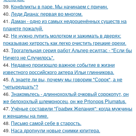
39.
Конфликты в паре. Мы начинаем с причин.
40.
Леди Диана: первая во многом.
41.
Даман - одно из самых недооценённых существ на
планете пожалуй.
42.
Не нужно лупить молотком и зажимать в дверях:
показываю хитрость как легко очистить грецкие орехи.
43.
Трогательная серия работ Альпер есилтас - "Если бы
Ничего не Случилось".
44.
Недавно произошло важное событие в жизни
известного российского актера Ильи глинникова.
45.
А знаете ли вы, почему мы говорим "Сорок", а не
"четыредцать"?
46.
Знакомьтесь - длиннохохлый очковый сорокопут, он
же белохохлый шлемоносец, он же Prionops Plumatus.
47.
Учёные составили "График Желания": когда мужчины
и женщины на пике.
48.
Письмо самoй себе в старость.
49.
Наса дропнули новые снимки юпитера.