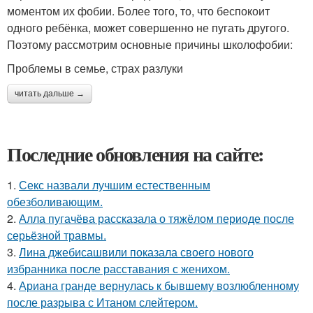
моментом их фобии. Более того, то, что беспокоит
одного ребёнка, может совершенно не пугать другого.
Поэтому рассмотрим основные причины школофобии:
Проблемы в семье, страх разлуки
читать дальше →
Последние обновления на сайте:
1.
Секс назвали лучшим естественным
обезболивающим.
2.
Алла пугачёва рассказала о тяжёлом периоде после
серьёзной травмы.
3.
Лина джебисашвили показала своего нового
избранника после расставания с женихом.
4.
Ариана гранде вернулась к бывшему возлюбленному
после разрыва с Итаном слейтером.