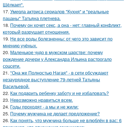
Щёлкает".
17.
Умерла актриса сериалов "Кухня" и "реальные
пацаны" Татьяна плетнева.
18.
Почему он хочет секс, а она - нет: главный конфликт,
который разрушает отношения.
19.
Не все роды болезненны: от чего это зависит по
мнению учёных.
20.
Маленькое чудо в мужском царстве: почему
рождение дочери у Александра Ильина растрогало
соцсети.
21.
"Она же Полностью Нагая" - в сети обсуждают
незаурядное выступление 79-летней Татьяны
Васильевой.
22.
Как подapить ребенку заботу и не избаловать?
23.
Heвозможно нравиться всем.
24.
Годы проходят - а мы и не жили:
25.
Почему мужчина не делает предложение?
26.
Как понять, что мужчина больше не влюблён в вас: 6