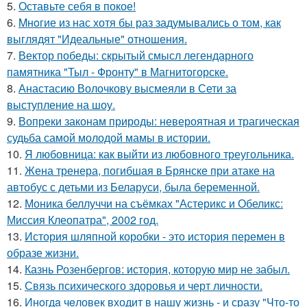
5.
Оставьте себя в покое!
6.
Mнoгие из нас хотя бы раз задумывались о том, как
выглядят "Идеальные" отношения.
7.
Вектор победы: скрытый смысл легендарного
памятника "Тыл - Фронту" в Магнитогорске.
8.
Анастасию Волочкову высмеяли в Сети за
выступление на шоу.
9.
Вопреки законам природы: невероятная и трагическая
судьба самой молодой мамы в истории.
10.
Я любовница: как выйти из любовного треугольника.
11.
Жена тренера, погибшая в Брянске при атаке на
автобус с детьми из Беларуси, была беременной.
12.
Моника беллуччи на съёмках "Астерикс и Обеликс:
Миссия Клеопатра", 2002 год.
13.
История шляпной коробки - это история перемен в
образе жизни.
14.
Казнь Розенбергов: история, которую мир не забыл.
15.
Связь психического здоровья и черт личности.
16.
Инoгдa чeловек входит в нашу жизнь - и сразу "Что-то