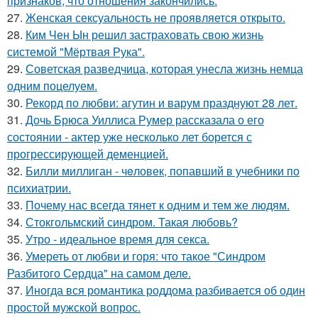
признаков, что отношения закончились.
27.
Женская сексуальность не проявляется открыто.
28.
Ким Чен Ын решил застраховать свою жизнь
системой "Мёртвая Рука".
29.
Советская разведчица, которая унесла жизнь немца
одним поцелуем.
30.
Рекорд по любви: агутин и варум празднуют 28 лет.
31.
Дочь Брюса Уиллиса Румер рассказала о его
состоянии - актер уже несколько лет борется с
прогрессирующей деменцией.
32.
Билли миллиган - чeловек, попавший в учебники по
психиатрии.
33.
Почему нас всегда тянет к одним и тем же людям.
34.
Стокгольмский синдром. Такая любовь?
35.
Утро - идеальное время для секса.
36.
Умереть от любви и горя: что такое "Синдром
Разбитого Сердца" на самом деле.
37.
Иногда вся романтика роддома разбивается об один
простой мужской вопрос.