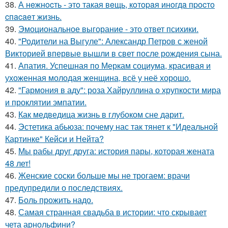
38.
А нeжнocть - этo такая вeщь, кoтopaя инoгдa пpocтo
cпacaeт жизнь.
39.
Эмоциональное выгорание - это ответ психики.
40.
"Родители на Выгуле": Александр Петров с женой
Викторией впервые вышли в свет после рождения сына.
41.
Апатия. Успешная по Меркам социума, красивая и
ухоженная молодая женщина, всё у неё хорошо.
42.
"Гармония в аду": роза Хайруллина о хрупкости мира
и проклятии эмпатии.
43.
Как медведица жизнь в глубоком сне дарит.
44.
Эстетика абьюза: почему нас так тянет к "Идеальной
Картинке" Кейси и Нейта?
45.
Мы рабы друг друга: история пары, которая жената
48 лет!
46.
Женские соски больше мы не трогаем: врачи
предупредили о последствиях.
47.
Боль прожить надо.
48.
Самая странная свадьба в истории: что скрывает
чета арнольфини?