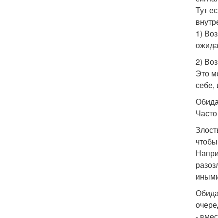
Тут е
внутр
1) Во
ожида
2) Воз
Это м
себе,
Обида
Часто
Злост
чтобы
Напри
разоз
иными
Обида
очере
- вме