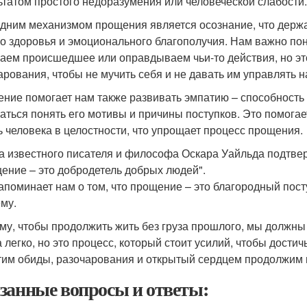
ьтатом простого недоразумения или человеческой слабости.
дним механизмом прощения является осознание, что держат
о здоровья и эмоционального благополучия. Нам важно поня
аем происшедшее или оправдываем чьи-то действия, но это
арования, чтобы не мучить себя и не давать им управлять 
ние помогает нам также развивать эмпатию – способность п
аться понять его мотивы и причины поступков. Это помогае
ь человека в целостности, что упрощает процесс прощения.
а известного писателя и философа Оскара Уайльда подтве
ение – это добродетель добрых людей".
апоминает нам о том, что прощение – это благородный пост
му.
му, чтобы продолжить жить без груза прошлого, мы должны 
а легко, но это процесс, который стоит усилий, чтобы дости
тим обиды, разочарования и открытый сердцем продолжим 
занные вопросы и ответы: