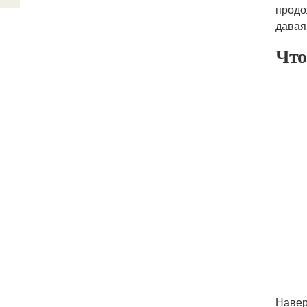
продо
давая
Что
Навер