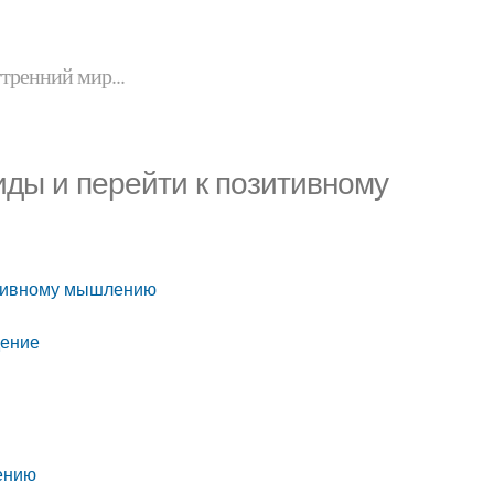
утренний мир...
иды и перейти к позитивному
зитивному мышлению
дение
ению