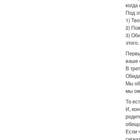
когда
Под э
1) Тв
2) По
3) Об
этого.
Первы
ваше 
В тре
Обида
Мы об
мы ож
То ес
И, ко
родит
обеща
Если 
сигна