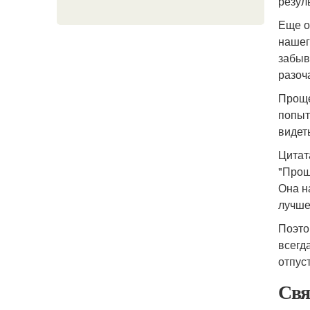
резул
Еще о
нашег
забыв
разоч
Проще
попыт
видет
Цитат
"Прощ
Она н
лучше
Поэто
всегд
отпус
Свя