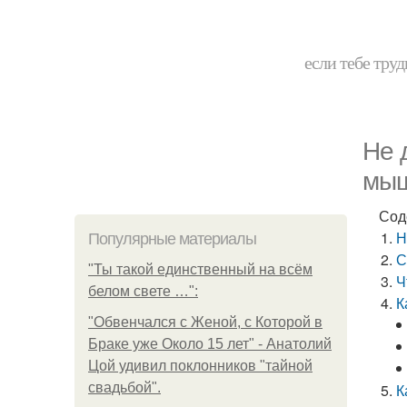
если тебе труд
Не 
мы
Сод
Н
Популярные материалы
С
"Ты такой единственный на всём
Ч
белом свете …":
К
"Обвенчался с Женой, с Которой в
Браке уже Около 15 лет" - Анатолий
Цой удивил поклонников "тайной
свадьбой".
К