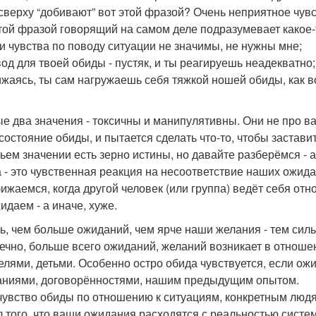
 сверху “добивают” вот этой фразой? Очень неприятное чувс
той фразой говорящий на самом деле подразумевает какое-т
ои чувства по поводу ситуации не значимы, не нужны мне;
вод для твоей обиды - пустяк, и ты реагируешь неадекватно;
ижаясь, ты сам нагружаешь себя тяжкой ношей обиды, как в
е два значения - токсичны и манипулятивны. Они не про вас
состояние обиды, и пытается сделать что-то, чтобы застави
тьем значении есть зерно истины, но давайте разберёмся - 
 - это чувственная реакция на несоответствие наших ожида
ижаемся, когда другой человек (или группа) ведёт себя отно
идаем - а иначе, хуже.
ть, чем больше ожиданий, чем ярче наши желания - тем силь
нечно, больше всего ожиданий, желаний возникает в отнош
елями, детьми. Особенно остро обида чувствуется, если ож
ниями, договорённостями, нашим предыдущим опытом.
чувство обиды по отношению к ситуациям, конкретным людя
л того, что ваши ожидания расходятся с реальностью систе