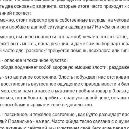
сть два основных варианта, которые итоге часто приходят к 
енний протест:
зможно, стоит пересмотреть собственные взгляды на челове
ния вообще в данной ситуации адекватны? На чём они осн
можно, вы неосознанно (и это важно!) делаете что-то такое,
ожет быть мысль, ваша реакция, и даже сам выбор партнёра
 и часто для “раскопок” требуется помощь психолога или гип
 - опасное и токсичное чувство!
 обида подменяет собой здоровую эмоцию злости, раздраже
ь - это активное состояние. Злость побуждает нас отстаиват
 восстановить внутреннее ощущение справедливости и бал
мер, если нам на кассе в магазине пробили товар в 3 раза
литься, потребовать пробить товар указанной цене, оставит
 способами выражаем своё недовольство.
 - пассивное, и тяжёлое состояние , как будто разъедает ва
дь? Правильно - на вас. Часто обида тесно связана с ощущ
сто активных действий, мы чувствуем своё бессилие перед с