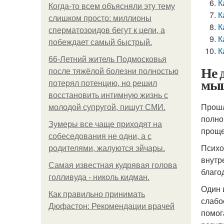
К
Когда-то всем объясняли эту тему
К
слишком просто: миллионы
К
сперматозоидов бегут к цели, а
К
побеждает самый быстрый.
К
66-Летний житель Подмосковья
Не 
после тяжёлой болезни полностью
мы
потерял потенцию, но решил
восстановить интимную жизнь с
Прошл
молодой супругой, пишут СМИ.
полно
Зумеры все чаще приходят на
проще
собеседования не одни, а с
Психо
родителями, жалуются эйчары.
внутр
Самая известная кудрявая голова
благо
голливуда - николь кидман.
Один 
Как правильно принимать
слабо
Дюфастон: Рекомендации врачей
помог