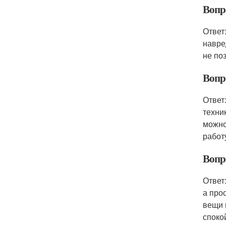
Вопро
Ответ
навре
не по
Вопр
Ответ
техни
можно
работ
Вопро
Ответ
а про
вещи 
споко