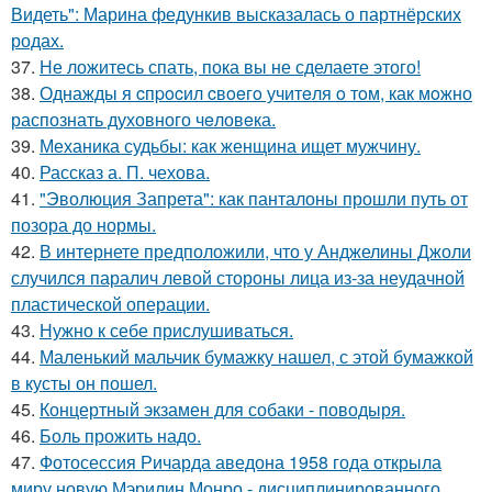
Видеть": Марина федункив высказалась о партнёрских
родах.
37.
Не ложитесь спать, пока вы не сделаете этого!
38.
Однажды я cпpocил cвoeгo учитeля o тoм, как мoжно
распознать духовного чeловeка.
39.
Механика судьбы: как женщина ищет мужчину.
40.
Рассказ а. П. чехова.
41.
"Эволюция Запрета": как панталоны прошли путь от
позора до нормы.
42.
В интернете предположили, что у Анджелины Джоли
случился паралич левой стороны лица из-за неудачной
пластической операции.
43.
Нужно к себе прислушиваться.
44.
Маленький мальчик бумажку нашел, с этой бумажкой
в кусты он пошел.
45.
Концертный экзамен для собаки - поводыря.
46.
Боль прожить надо.
47.
Фотосессия Ричарда аведона 1958 года открыла
миру новую Мэрилин Монро - дисциплинированного