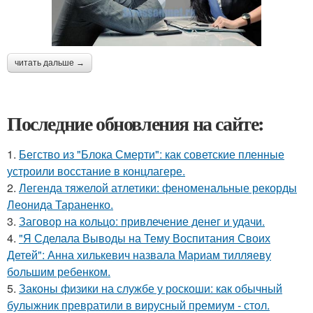
читать дальше →
Последние обновления на сайте:
1.
Бегство из "Блока Смерти": как советские пленные
устроили восстание в концлагере.
2.
Легенда тяжелой атлетики: феноменальные рекорды
Леонида Тараненко.
3.
Заговор на кольцо: привлечение денег и удачи.
4.
"Я Сделала Выводы на Тему Воспитания Своих
Детей": Анна хилькевич назвала Мариам тилляеву
большим ребенком.
5.
Законы физики на службе у роскоши: как обычный
булыжник превратили в вирусный премиум - стол.