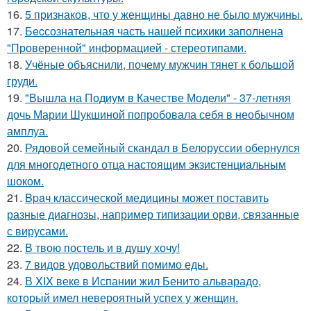
16.
5 признаков, что у женщины давно не было мужчины.
17.
Бecсознательная часть нашей психики заполнена
"Проверенной" информацией - стереотипами.
18.
Учёные объяснили, почему мужчин тянет к большой
груди.
19.
"Вышла на Подиум в Качестве Модели" - 37-летняя
дочь Марии Шукшиной попробовала себя в необычном
амплуа.
20.
Рядовой семейный скандал в Белоруссии обернулся
для многодетного отца настоящим экзистенциальным
шоком.
21.
Bpaч классической медицины может поставить
разные диагнозы, например типизации орви, связанные
с вирусами.
22.
В твою постель и в душу хочу!
23.
7 видов удовольствий помимо еды.
24.
В XIX веке в Испании жил Бенито альварадо,
который имел невероятный успех у женщин.