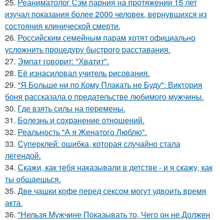
25.
Реаниматолог Сэм парния на протяжении 15 лет
изучал показания более 2000 человек, вернувшихся из
состояния клинической смерти.
26.
Российским семейным парам хотят официально
усложнить процедуру быстрого расставания.
27.
Эмпат говорит: "Хватит".
28.
Её изнасиловал учитель рисования.
29.
"Я Больше ни по Кому Плакать не Буду": Виктория
боня рассказала о предательстве любимого мужчины.
30.
Где взять силы на перемены.
31.
Болезнь и сохранение отношений.
32.
Реальность "А я Женатого Люблю".
33.
Суперклей: ошибка, которая случайно стала
легендой.
34.
Скажи, как тебя наказывали в детстве - и я скажу, как
ты общаешься.
35.
Две чашки кофе перед сексом могут удвоить время
акта.
36.
"Нельзя Мужчине Показывать то, Чего он не Должен