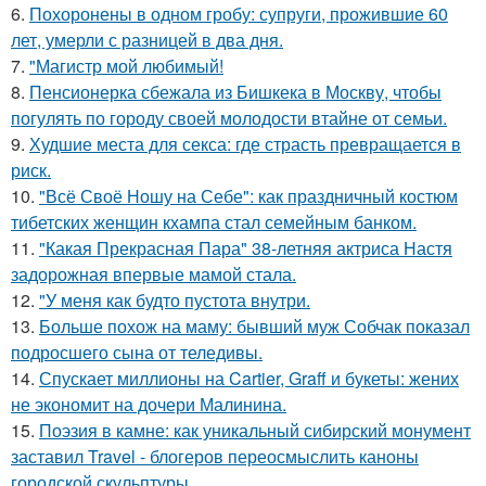
6.
Похоронены в одном гробу: супруги, прожившие 60
лет, умерли с разницей в два дня.
7.
"Магистр мой любимый!
8.
Пенсионерка сбежала из Бишкека в Москву, чтобы
погулять по городу своей молодости втайне от семьи.
9.
Худшие места для секса: где страсть превращается в
риск.
10.
"Всё Своё Ношу на Себе": как праздничный костюм
тибетских женщин кхампа стал семейным банком.
11.
"Какая Прекрасная Пара" 38-летняя актриса Настя
задорожная впервые мамой стала.
12.
"У меня как будто пустота внутри.
13.
Больше похож на маму: бывший муж Собчак показал
подросшего сына от теледивы.
14.
Спускает миллионы на Cartier, Graff и букеты: жених
не экономит на дочери Малинина.
15.
Поэзия в камне: как уникальный сибирский монумент
заставил Travel - блогеров переосмыслить каноны
городской скульптуры.