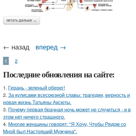
читать дальше →
← назад
вперед →
1
2
Последние обновления на сайте:
1.
Герань - зеленый оберег!
2.
За кулисами всесоюзной славы: трагедии, верность и
новая жизнь Татьяны Аксюты.
3.
Почему первая брачная ночь может не случиться - и в
этом нет ничего страшного.
4.
Многие женщины говорят: "Я Хочу, Чтобы Рядом со
Мной был Настоящий Мужчина".