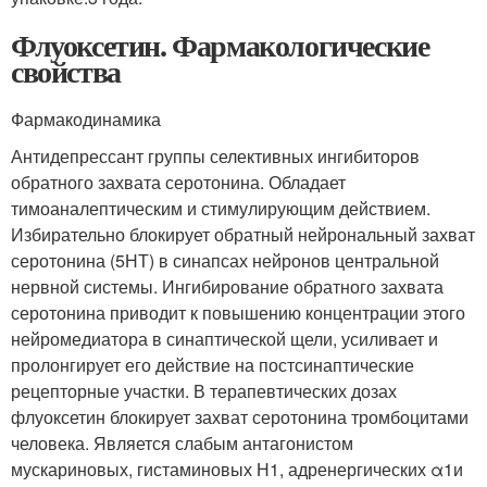
Флуоксетин. Фармакологические
свойства
Фармакодинамика
Антидепрессант группы селективных ингибиторов
обратного захвата серотонина. Обладает
тимоаналептическим и стимулирующим действием.
Избирательно блокирует обратный нейрональный захват
серотонина (5НТ) в синапсах нейронов центральной
нервной системы. Ингибирование обратного захвата
серотонина приводит к повышению концентрации этого
нейромедиатора в синаптической щели, усиливает и
пролонгирует его действие на постсинаптические
рецепторные участки. В терапевтических дозах
флуоксетин блокирует захват серотонина тромбоцитами
человека. Является слабым антагонистом
мускариновых, гистаминовых Н
1
, адренергических α
1
и