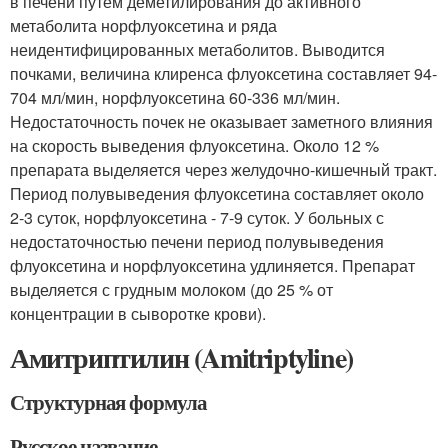
в печени путем деметилирования до активного
метаболита норфлуоксетина и ряда
неидентифицированных метаболитов. Выводится
почками, величина клиренса флуоксетина составляет 94-
704 мл/мин, норфлуоксетина 60-336 мл/мин.
Недостаточность почек не оказывает заметного влияния
на скорость выведения флуоксетина. Около 12 %
препарата выделяется через желудочно-кишечный тракт.
Период полувыведения флуоксетина составляет около
2-3 суток, норфлуоксетина - 7-9 суток. У больных с
недостаточностью печени период полувыведения
флуоксетина и норфлуоксетина удлиняется. Препарат
выделяется с грудным молоком (до 25 % от
концентрации в сыворотке крови).
Амитриптилин (Amitriptyline)
Структурная формула
Русское название