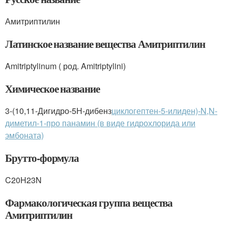
Амитриптилин
Латинское название вещества Амитриптилин
Amitriptylinum ( род. Amitriptylini)
Химическое название
3-(10,11-Дигидро-5Н-дибенз
циклогептен-5-илиден)-N,N-
диметил-1-про панамин (в виде гидрохлорида или
эмбоната)
Брутто-формула
C
20
H
23
N
Фармакологическая группа вещества
Амитриптилин