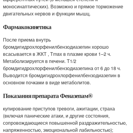
моносинаптических). Возможно и прямое торможение
двигательных нервов и функции мышц.
Фармакокинетика
После приема внутрь
бромдигидрохлорфенилбензодиазепин хорошо
всасывается в ЖКТ , T
max
в плазме крови 1–2 ч.
Метаболизируется в печени. T
1/2
бромдигидрохлорфенилбензодиазепина от 6 до 18 ч.
Выводится бромдигидрохлорфенилбензодиазепин в
основном почками в виде метаболитов.
Показания препарата Феназепам
®
купирование приступов тревоги, ажитации, страха
(включая панические атаки, и другие состояния,
сопровождающиеся повышенной раздражительностью,
напряженностью, эмоциональной лабильностью);