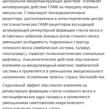
центральное миорелаксирующее действие. Усиливает
ингибирующее действие ГАМК на передачу нервных
импульсов. Стимулирует бензодиазепиновые
рецепторы, расположенные в аллостерическом центре
постсинаптических ГАМК-рецепторов восходящей
активирующей ретикулярной формации ствола мозга и
вставочных нейронов боковых рогов спинного мозга;
уменьшает возбудимость подкорковых структур
головного мозга (лимбическая система, таламус,
гипоталамус), тормозит полисинаптические спинальные
рефлексы. Анксиолитическое действие обусловлено
влиянием на миндалевидный комплекс лимбической
системы и проявляется в уменьшении эмоционального
напряжения, ослаблении тревоги, страха, беспокойства.
Седативный эффект обусловлен влиянием на
ретикулярную формацию ствола головного мозга и
неспецифические ядра таламуса и проявляется
уменьшением симптоматики невротического
происхождения (тревога, страх).