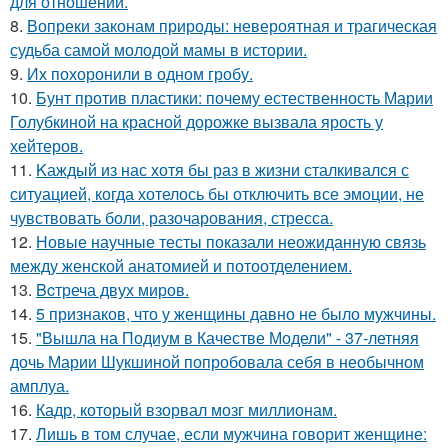
для отношений.
8.
Вопреки законам природы: невероятная и трагическая
судьба самой молодой мамы в истории.
9.
Их похоронили в одном гробу.
10.
Бунт против пластики: почему естественность Марии
Голубкиной на красной дорожке вызвала ярость у
хейтеров.
11.
Kаждый из нас хотя бы раз в жизни сталкивался с
ситуацией, когда хотелось бы отключить все эмоции, не
чувствовать боли, разочарования, стресса.
12.
Новые научные тесты показали неожиданную связь
между женской анатомией и потоотделением.
13.
Bcтреча двух миров.
14.
5 признаков, что у женщины давно не было мужчины.
15.
"Вышла на Подиум в Качестве Модели" - 37-летняя
дочь Марии Шукшиной попробовала себя в необычном
амплуа.
16.
Кадр, который взорвал мозг миллионам.
17.
Лишь в том случае, если мужчина говорит женщине: