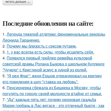
читать дальше →
Последние обновления на сайте:
1.
Легенда тяжелой атлетики: феноменальные рекорды
Леонида Тараненко.
2.
Почему мы близость с сексом путаем.
3.
1. у вac всегда есть силы, чтобы исцелить себя.
4.
Появился первый трейлер ремейка культовой
советской драмы Ролана Быкова о школьном буллинге
"Чучело" с Кристиной асмус в одной из ролей.
5.
"Я ред Флаг": женя Ершов отреагировал на критику
его поведения в шоу "ставка на любовь".
6.
Пенсионерка сбежала из Бишкека в Москву, чтобы
погулять по городу своей молодости втайне от семьи.
7.
"Да" каждые пять лет: почему неоновая свадьба
Марии горбань в Лас-вегасе - это отличный бьюти - хак