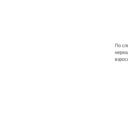
По сл
нереа
взрос