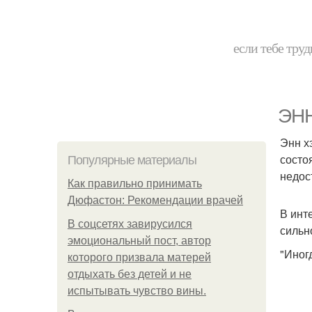
если тебе труд
ЭНН
Энн х
состо
Популярные материалы
недос
Как правильно принимать
Дюфастон: Рекомендации врачей
В инт
В соцсетях завирусился
сильн
эмоциональный пост, автор
"Иног
которого призвала матерей
отдыхать без детей и не
испытывать чувство вины.