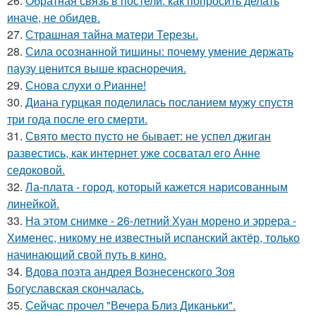
26.
Обратная связь в постели: как попросить делать
иначе, не обидев.
27.
Страшная тайна матери Терезы.
28.
Сила осознанной тишины: почему умение держать
паузу ценится выше красноречия.
29.
Снова слухи о Рианне!
30.
Диана гурцкая поделилась посланием мужу спустя
три года после его смерти.
31.
Свято место пусто не бывает: не успел джиган
развестись, как интернет уже сосватал его Анне
седоковой.
32.
Ла-плата - город, который кажется нарисованным
линейкой.
33.
На этом снимке - 26-летний Хуан морено и эррера -
Хименес, никому не известный испанский актёр, только
начинающий свой путь в кино.
34.
Вдова поэта андрея Вознесенского Зоя
Богуславская скончалась.
35.
Сейчас прочел "Вечера Близ Диканьки".