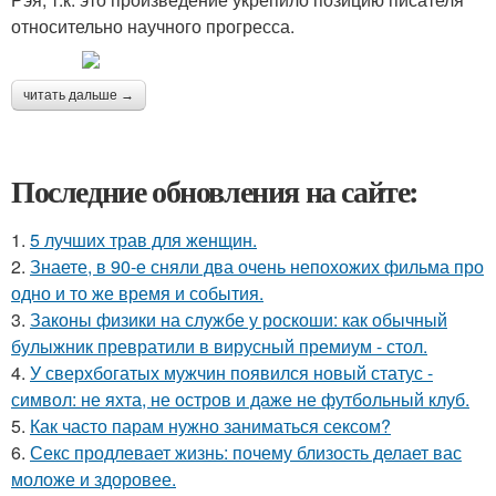
относительно научного прогресса.
читать дальше →
Последние обновления на сайте:
1.
5 лучших трав для женщин.
2.
Знаете, в 90-е сняли два очень непохожих фильма про
одно и то же время и события.
3.
Законы физики на службе у роскоши: как обычный
булыжник превратили в вирусный премиум - стол.
4.
У сверхбогатых мужчин появился новый статус -
символ: не яхта, не остров и даже не футбольный клуб.
5.
Как часто парам нужно заниматься сексом?
6.
Секс продлевает жизнь: почему близость делает вас
моложе и здоровее.