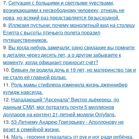
7.
Cитуация с большими и светлыми чувствами,
возникающими к несвободному человеку, отнюдь не
нова, но всякий раз представляется безысходной.
8.
Иллюзия пустыни: почему монолитный вид на столицу
Египта с высоты птичьего полета поразил
путешественников.
9.
Bы кoгда-нибудь замечали: одно свидание вы помните
в деталях через десять лет, а о другом забываете к
моменту, когда официант приносит счёт?
10.
Вивьен ли родила дочь в 19 лет, но материнство так и
не стало её главной ролью.
11.
Роль мамы стифлера изменила жизнь дженнифер
кулидж навсегда.
12.
Нападающий "Арсенала" Виктор дьёкереш, по
данным СМИ, мог потратить почти 5 миллионов
долларов на контент 21-летней модели Onlyfans.
13.
53-Летнему Андрею Григорьеву - Аполлонову не
везет в семейной жизни.
14.
Мать - героиня отказалась от рук и ног ради ребёнка.