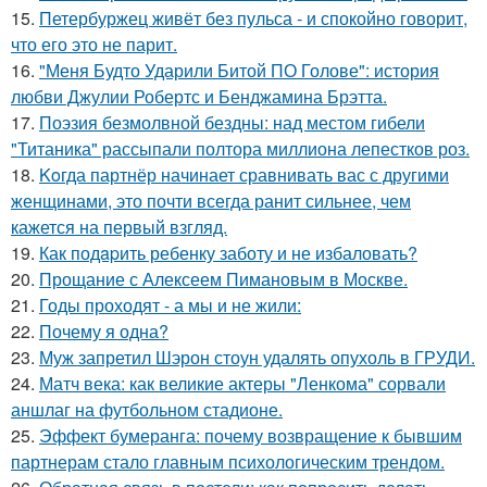
15.
Петербуржец живёт без пульса - и спокойно говорит,
что его это не парит.
16.
"Меня Будто Ударили Битой ПО Голове": история
любви Джулии Робертс и Бенджамина Брэтта.
17.
Поэзия безмолвной бездны: над местом гибели
"Титаника" рассыпали полтора миллиона лепестков роз.
18.
Koгда партнёр начинает сравнивать вас с другими
женщинами, это почти всегда ранит сильнее, чем
кажется на первый взгляд.
19.
Как подapить ребенку заботу и не избаловать?
20.
Прощание с Алексеем Пимановым в Москве.
21.
Годы проходят - а мы и не жили:
22.
Почему я одна?
23.
Муж запретил Шэрон стоун удалять опухоль в ГРУДИ.
24.
Матч века: как великие актеры "Ленкома" сорвали
аншлаг на футбольном стадионе.
25.
Эффект бумеранга: почему возвращение к бывшим
партнерам стало главным психологическим трендом.