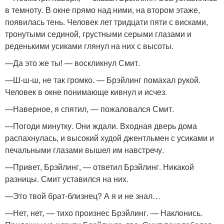
в темноту. В окне прямо над ними, на втором этаже,
появилась тень. Человек лет тридцати пяти с висками,
тронутыми сединой, грустными серыми глазами и
реденькими усиками глянул на них с высоты.
—Да это же ты! — воскликнул Смит.
—Ш-ш-ш, не так громко. — Брэйлинг помахал рукой.
Человек в окне понимающе кивнул и исчез.
—Наверное, я спятил, — пожаловался Смит.
—Погоди минутку. Они ждали. Входная дверь дома
распахнулась, и высокий худой джентльмен с усиками и
печальными глазами вышел им навстречу.
—Привет, Брэйлинг, — ответил Брэйлинг. Никакой
разницы. Смит уставился на них.
—Это твой брат-близнец? А я и не знал…
—Нет, нет, — тихо произнес Брэйлинг. — Наклонись.