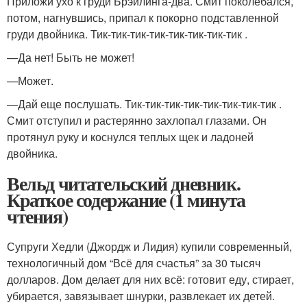
Приложи ухо к груди Брэйлинга-два. Смит поколебался,
потом, нагнувшись, припал к покорно подставленной
груди двойника. Тик-тик-тик-тик-тик-тик-тик-тик .
—Да нет! Быть не может!
—Может.
—Дай еще послушать. Тик-тик-тик-тик-тик-тик-тик-тик .
Смит отступил и растерянно захлопал глазами. Он
протянул руку и коснулся теплых щек и ладоней
двойника.
Вельд читательский дневник.
Краткое содержание (1 минута
чтения)
Супруги Хедли (Джордж и Лидия) купили современный,
технологичный дом “Всё для счастья” за 30 тысяч
долларов. Дом делает для них всё: готовит еду, стирает,
убирается, завязывает шнурки, развлекает их детей.