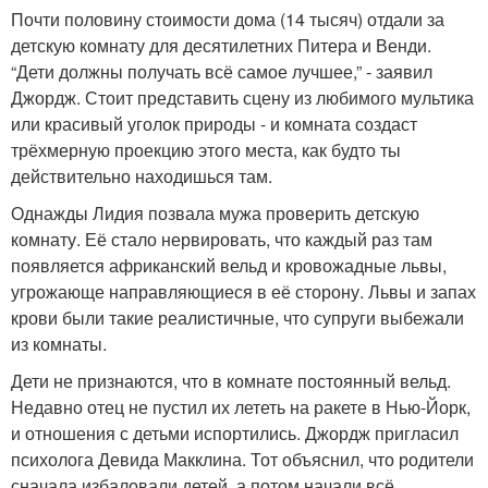
Почти половину стоимости дома (14 тысяч) отдали за
детскую комнату для десятилетних Питера и Венди.
“Дети должны получать всё самое лучшее,” - заявил
Джордж. Стоит представить сцену из любимого мультика
или красивый уголок природы - и комната создаст
трёхмерную проекцию этого места, как будто ты
действительно находишься там.
Однажды Лидия позвала мужа проверить детскую
комнату. Её стало нервировать, что каждый раз там
появляется африканский вельд и кровожадные львы,
угрожающе направляющиеся в её сторону. Львы и запах
крови были такие реалистичные, что супруги выбежали
из комнаты.
Дети не признаются, что в комнате постоянный вельд.
Недавно отец не пустил их лететь на ракете в Нью-Йорк,
и отношения с детьми испортились. Джордж пригласил
психолога Девида Макклина. Тот объяснил, что родители
сначала избаловали детей, а потом начали всё