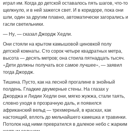
играл им. Когда до детской оставалось пять шагов, что-то
щелкнуло, и в ней зажегся свет. И в коридоре, пока они
шли, один за другим плавно, автоматически загорались и
гасли светильники.
— Ну, — сказал Джордж Хедли.
Они стояли на крытом камышовой циновкой полу
детской комнаты. Сто сорок четыре квадратных метра,
высота — десять метров; она стоила пятнадцать тысяч.
«Дети должны получать все самое лучшее», — заявил
тогда Джордж.
Тишина. Пусто, как на лесной прогалине в знойный
полдень. Гладкие двумерные стены. На глазах у
Джорджа и Лидии Хедли они, мягко жужжа, стали таять,
словно уходя в прозрачную даль, и появился
африканский вельд — трехмерный, в красках, как
настоящий, вплоть до мельчайшего камешка и травинки.
Потолок над ними превратился в далекое небо с жарким
желтым солнцем.