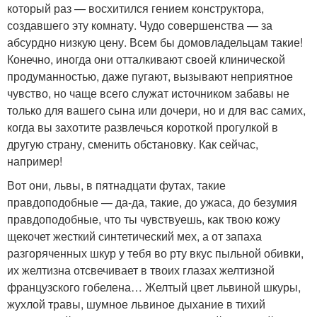
который раз — восхитился гением конструктора,
создавшего эту комнату. Чудо совершенства — за
абсурдно низкую цену. Всем бы домовладельцам такие!
Конечно, иногда они отталкивают своей клинической
продуманностью, даже пугают, вызывают неприятное
чувство, но чаще всего служат источником забавы не
только для вашего сына или дочери, но и для вас самих,
когда вы захотите развлечься короткой прогулкой в
другую страну, сменить обстановку. Как сейчас,
например!
Вот они, львы, в пятнадцати футах, такие
правдоподобные — да-да, такие, до ужаса, до безумия
правдоподобные, что ты чувствуешь, как твою кожу
щекочет жесткий синтетический мех, а от запаха
разгоряченных шкур у тебя во рту вкус пыльной обивки,
их желтизна отсвечивает в твоих глазах желтизной
французского гобелена… Желтый цвет львиной шкуры,
жухлой травы, шумное львиное дыхание в тихий