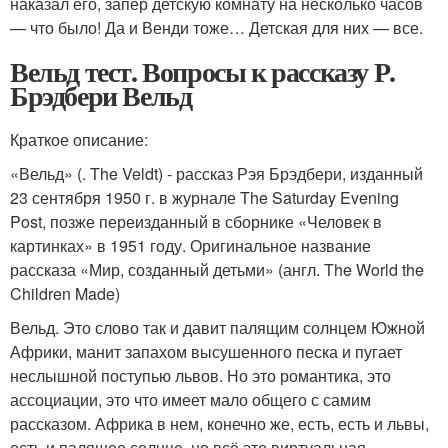
наказал его, запер детскую комнату на несколько часов
— что было! Да и Венди тоже… Детская для них — все.
Вельд тест. Вопросы к рассказу Р.
Брэдбери Вельд
Краткое описание:
«Вельд» (. The Veldt) - рассказ Рэя Брэдбери, изданный
23 сентября 1950 г. в журнале The Saturday Evening
Post, позже переизданный в сборнике «Человек в
картинках» в 1951 году. Оригинальное название
рассказа «Мир, созданный детьми» (англ. The World the
Children Made)
Вельд. Это слово так и давит палящим солнцем Южной
Африки, манит запахом высушенного песка и пугает
неслышной поступью львов. Но это романтика, это
ассоциации, это что имеет мало общего с самим
рассказом. Африка в нем, конечно же, есть, есть и львы,
есть и палящее солнце, но всё это виртуальная