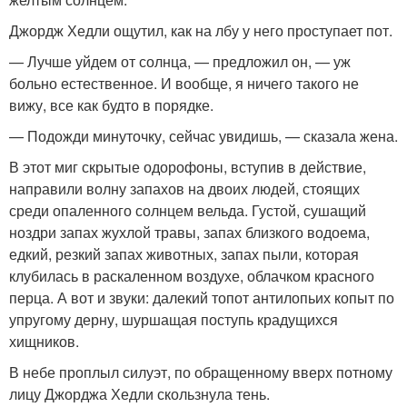
Джордж Хедли ощутил, как на лбу у него проступает пот.
— Лучше уйдем от солнца, — предложил он, — уж
больно естественное. И вообще, я ничего такого не
вижу, все как будто в порядке.
— Подожди минуточку, сейчас увидишь, — сказала жена.
В этот миг скрытые одорофоны, вступив в действие,
направили волну запахов на двоих людей, стоящих
среди опаленного солнцем вельда. Густой, сушащий
ноздри запах жухлой травы, запах близкого водоема,
едкий, резкий запах животных, запах пыли, которая
клубилась в раскаленном воздухе, облачком красного
перца. А вот и звуки: далекий топот антилопьих копыт по
упругому дерну, шуршащая поступь крадущихся
хищников.
В небе проплыл силуэт, по обращенному вверх потному
лицу Джорджа Хедли скользнула тень.