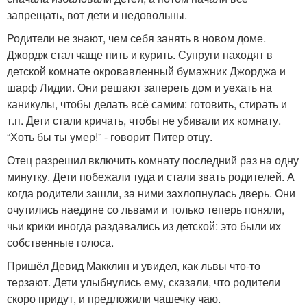
запрещать, вот дети и недовольны.
Родители не знают, чем себя занять в новом доме.
Джордж стал чаще пить и курить. Супруги находят в
детской комнате окровавленный бумажник Джорджа и
шарф Лидии. Они решают запереть дом и уехать на
каникулы, чтобы делать всё самим: готовить, стирать и
т.п. Дети стали кричать, чтобы не убивали их комнату.
“Хоть бы ты умер!” - говорит Питер отцу.
Отец разрешил включить комнату последний раз на одну
минутку. Дети побежали туда и стали звать родителей. А
когда родители зашли, за ними захлопнулась дверь. Они
очутились наедине со львами и только теперь поняли,
чьи крики иногда раздавались из детской: это были их
собственные голоса.
Пришёл Девид Макклин и увидел, как львы что-то
терзают. Дети улыбнулись ему, сказали, что родители
скоро придут, и предложили чашечку чаю.