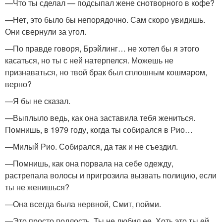
—Что ты сделал — подсыпал жене снотворного в кофе?
—Нет, это было бы непорядочно. Сам скоро увидишь.
Они свернули за угол.
—По правде говоря, Брэйлинг… не хотел бы я этого
касаться, но ты с ней натерпелся. Можешь не
признаваться, но твой брак был сплошным кошмаром,
верно?
—Я бы не сказал.
—Выплыло ведь, как она заставила тебя жениться.
Помнишь, в 1979 году, когда ты собирался в Рио…
—Милый Рио. Собирался, да так и не съездил.
—Помнишь, как она порвала на себе одежду,
растрепала волосы и пригрозила вызвать полицию, если
ты не женишься?
—Она всегда была нервной, Смит, пойми.
—Это просто подлость. Ты не любил ее. Хоть это ты ей