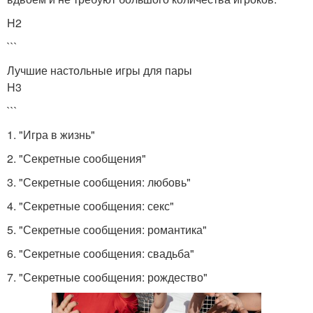
H2
```
Лучшие настольные игры для пары
H3
```
1. "Игра в жизнь"
2. "Секретные сообщения"
3. "Секретные сообщения: любовь"
4. "Секретные сообщения: секс"
5. "Секретные сообщения: романтика"
6. "Секретные сообщения: свадьба"
7. "Секретные сообщения: рождество"