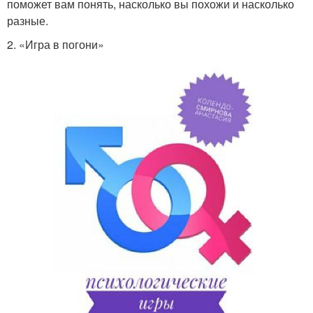
поможет вам понять, насколько вы похожи и насколько
разные.
2. «Игра в погони»