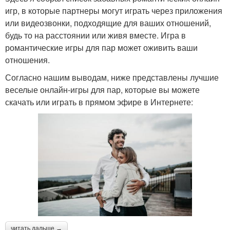
игр, в которые партнеры могут играть через приложения
или видеозвонки, подходящие для ваших отношений,
будь то на расстоянии или живя вместе. Игра в
романтические игры для пар может оживить ваши
отношения.
Согласно нашим выводам, ниже представлены лучшие
веселые онлайн-игры для пар, которые вы можете
скачать или играть в прямом эфире в Интернете:
читать дальше →