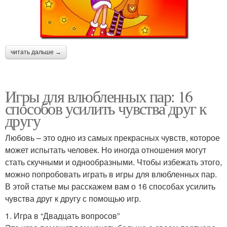
читать дальше →
Игры для влюбленных пар: 16
способов усилить чувства друг к
другу
Любовь – это одно из самых прекрасных чувств, которое
может испытать человек. Но иногда отношения могут
стать скучными и однообразными. Чтобы избежать этого,
можно попробовать играть в игры для влюбленных пар.
В этой статье мы расскажем вам о 16 способах усилить
чувства друг к другу с помощью игр.
1. Игра в “Двадцать вопросов”