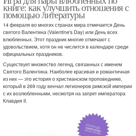
книге: как улучшить отношения с
помощью литературы
14 февраля во многих странах мира отмечается День
святого Валентина (Valentine's Day) или День всех
влюбленных. Этот праздник многие отмечают с
удовольствием, хотя он не числится в календаре среди
официальных праздников.
Существует множество легенд, связанных с именем
Святого Валентина. Наиболее красивая и романтичная
из них — это история о христианском проповеднике,
который в 269 году венчал легионеров римской империи
с их возлюбленными, несмотря на запрет императора
Клавдия II.