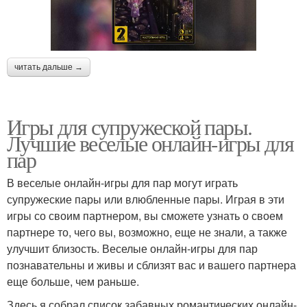
читать дальше →
Игры для супружеской пары.
Лучшие веселые онлайн-игры для
пар
В веселые онлайн-игры для пар могут играть
супружеские пары или влюбленные пары. Играя в эти
игры со своим партнером, вы сможете узнать о своем
партнере то, чего вы, возможно, еще не знали, а также
улучшит близость. Веселые онлайн-игры для пар
познавательны и живы и сблизят вас и вашего партнера
еще больше, чем раньше.
Здесь я собрал список забавных романтических онлайн-