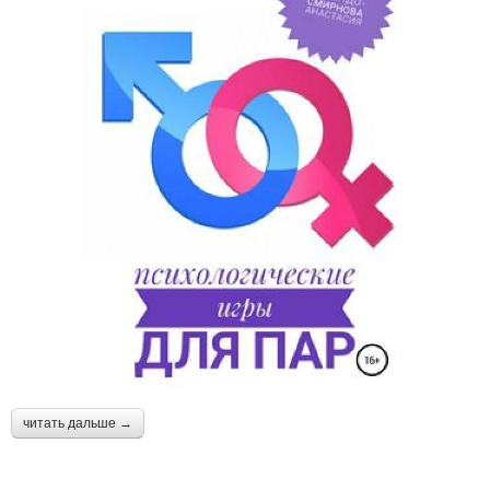
читать дальше →