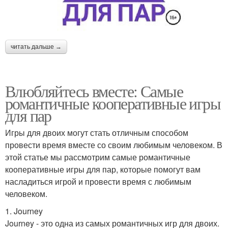
читать дальше →
Влюбляйтесь вместе: Самые
романтичные кооперативные игры
для пар
Игры для двоих могут стать отличным способом
провести время вместе со своим любимым человеком. В
этой статье мы рассмотрим самые романтичные
кооперативные игры для пар, которые помогут вам
насладиться игрой и провести время с любимым
человеком.
1. Journey
Journey - это одна из самых романтичных игр для двоих.