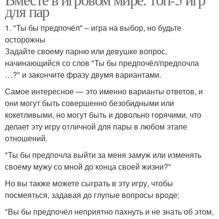
для пар
1. "Ты бы предпочёл" – игра на выбор, но будьте
осторожны
Задайте своему парню или девушке вопрос,
начинающийся со слов "Ты бы предпочёл/предпочла
…?" и закончите фразу двумя вариантами.
Самое интересное — это именно варианты ответов, и
они могут быть совершенно безобидными или
кокетливыми, но могут быть и довольно горячими, что
делает эту игру отличной для пары в любом этапе
отношений.
"Ты бы предпочла выйти за меня замуж или изменять
своему мужу со мной до конца своей жизни?"
Но вы также можете сыграть в эту игру, чтобы
посмеяться, задавая до глупые вопросы вроде:
"Вы бы предпочёл неприятно пахнуть и не знать об этом,