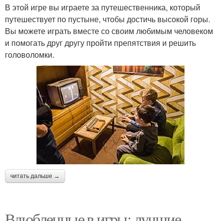
В этой игре вы играете за путешественника, который
путешествует по пустыне, чтобы достичь высокой горы.
Вы можете играть вместе со своим любимым человеком
и помогать друг другу пройти препятствия и решить
головоломки.
читать дальше →
Влюбленные в игры: лучшие