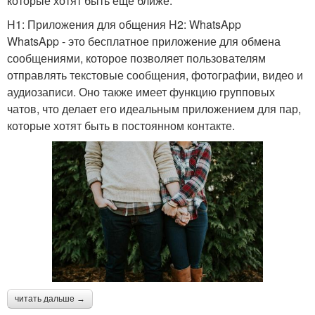
которые хотят быть еще ближе.
H1: Приложения для общения H2: WhatsApp
WhatsApp - это бесплатное приложение для обмена
сообщениями, которое позволяет пользователям
отправлять текстовые сообщения, фотографии, видео и
аудиозаписи. Оно также имеет функцию групповых
чатов, что делает его идеальным приложением для пар,
которые хотят быть в постоянном контакте.
читать дальше →