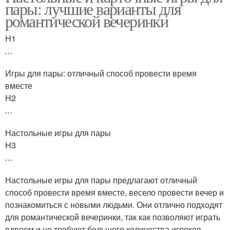
пары: лучшие варианты для
романтической вечеринки
H1
```
Игры для пары: отличный способ провести время
вместе
H2
```
Настольные игры для пары
H3
```
Настольные игры для пары предлагают отличный
способ провести время вместе, весело провести вечер и
познакомиться с новыми людьми. Они отлично подходят
для романтической вечеринки, так как позволяют играть
вдвоем и не требуют большого количества игроков.