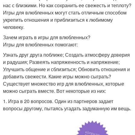
нас с близкими. Но как сохранить ее свежесть и теплоту?
Игры для влюбленных могут стать отличным способом
укрепить отношения и приблизиться к любимому
человеку.
Зачем играть в игры для влюбленных?
Игры для влюбленных помогают:
Узнать друг друга поближе; Создать атмосферу доверия
и радушия; Развеять напряженность и напряжение;
Улучшить общение и сблизиться; Обновить отношения и
добавить свежести. Какие игры можно сыграть?
Существует множество игр для влюбленных, которые
можно сыграть вместе. Вот некоторые из них:
1. Игра в 20 вопросов. Один из партнеров задает
вопросы другому, пытаясь угадать задуманную им вещь.