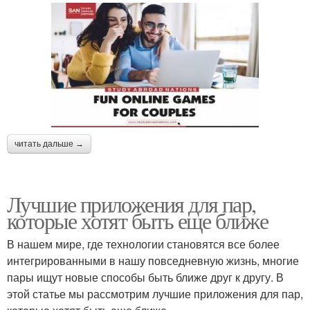
читать дальше →
Лучшие приложения для пар,
которые хотят быть еще ближе
В нашем мире, где технологии становятся все более
интегрированными в нашу повседневную жизнь, многие
пары ищут новые способы быть ближе друг к другу. В
этой статье мы рассмотрим лучшие приложения для пар,