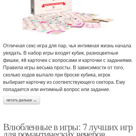
Отличная секс-игра для пар, чья интимная жизнь начала
увядать. В набор игры входят кубик, разноцветные
фишки, 48 карточек с вопросами и карточки с заданиями.
Правила игры весьма просты. В зависимости от того,
сколько ходов выпало при броске кубика, игрок
выбирает карточку из соответствующего сектора. Ему
попадается или интимный вопрос или задание.
читать дальше →
Влюбленные в игры: 7 лучших игр
для романтических вечеров