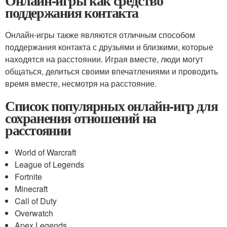
Онлайн-игры как средство
поддержания контакта
Онлайн-игры также являются отличным способом
поддержания контакта с друзьями и близкими, которые
находятся на расстоянии. Играя вместе, люди могут
общаться, делиться своими впечатлениями и проводить
время вместе, несмотря на расстояние.
Список популярных онлайн-игр для
сохранения отношений на
расстоянии
World of Warcraft
League of Legends
Fortnite
Minecraft
Call of Duty
Overwatch
Apex Legends