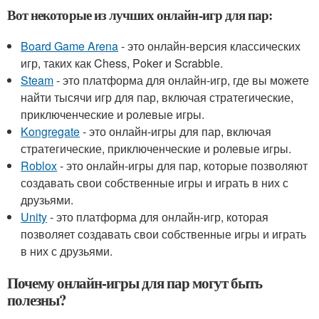
Вот некоторые из лучших онлайн-игр для пар:
Board Game Arena
- это онлайн-версия классических
игр, таких как Chess, Poker и Scrabble.
Steam
- это платформа для онлайн-игр, где вы можете
найти тысячи игр для пар, включая стратегические,
приключенческие и ролевые игры.
Kongregate
- это онлайн-игры для пар, включая
стратегические, приключенческие и ролевые игры.
Roblox
- это онлайн-игры для пар, которые позволяют
создавать свои собственные игры и играть в них с
друзьями.
Unity
- это платформа для онлайн-игр, которая
позволяет создавать свои собственные игры и играть
в них с друзьями.
Почему онлайн-игры для пар могут быть
полезны?