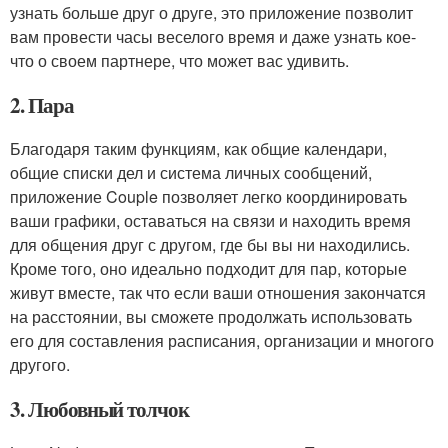
узнать больше друг о друге, это приложение позволит
вам провести часы веселого время и даже узнать кое-
что о своем партнере, что может вас удивить.
2. Пара
Благодаря таким функциям, как общие календари,
общие списки дел и система личных сообщений,
приложение Couple позволяет легко координировать
ваши графики, оставаться на связи и находить время
для общения друг с другом, где бы вы ни находились.
Кроме того, оно идеально подходит для пар, которые
живут вместе, так что если ваши отношения закончатся
на расстоянии, вы сможете продолжать использовать
его для составления расписания, организации и многого
другого.
3. Любовный толчок