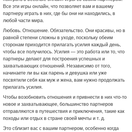
Все эти игры онлайн, что позволяет вам и вашему
партнеру играть в них, где бы они ни находились, в
любой части мира.
Любовь. Отношение. Обязательство. Они красивы, но в
равной степени сложны в уходе, поскольку обеим
сторонам приходится прилагать усилия каждый день,
чтобы все получилось. Усилия — это работа или то, что
партнеры делают для построения успешных и
захватывающих отношений. Независимо от того,
начинаете ли вы как парень и девушка или уже
посвятили себя как муж и жена, вам нужно продолжать
прилагать усилия.
Чтобы возобновить отношения и привнести в них что-то
новое и захватывающее, большинство партнеров
отправляются в путешествия и приключения, такие как
походы или отдых в стране своей мечты и т. д.
Это сблизит вас с вашим партнером, особенно когда