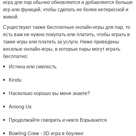
игра для пар обычно обновляется и добавляется больше
игр или функций, чтобы сделать ее более интересной и
живой.
Существуют также бесплатные онлайн-игры для пар, то
есть вам не нужно покупать или платить, чтобы играть в
такие игры или платить за услуги. Ниже приведены
веселые онлайн-игры, в которые пары могут играть
бесплатно:
Истина или смелость
Kindu
Насколько хорошо вы меня знаете?
Among Us
Продолжайте говорить и никто Взрывается
Bowling Crew - 3D игра в боулинг