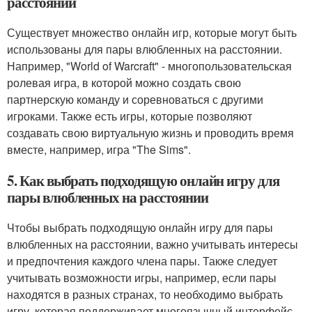
расстоянии
Существует множество онлайн игр, которые могут быть
использованы для пары влюбленных на расстоянии.
Например, "World of Warcraft" - многопользовательская
ролевая игра, в которой можно создать свою
партнерскую команду и соревноваться с другими
игроками. Также есть игры, которые позволяют
создавать свою виртуальную жизнь и проводить время
вместе, например, игра "The Sims".
5. Как выбрать подходящую онлайн игру для
пары влюбленных на расстоянии
Чтобы выбрать подходящую онлайн игру для пары
влюбленных на расстоянии, важно учитывать интересы
и предпочтения каждого члена пары. Также следует
учитывать возможности игры, например, если пары
находятся в разных странах, то необходимо выбрать
игру, которая поддерживает многоязычный интерфейс.