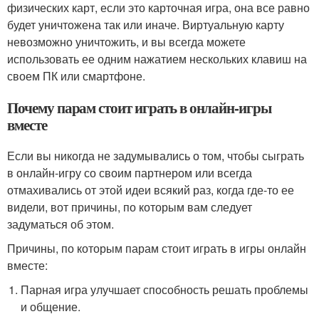
физических карт, если это карточная игра, она все равно
будет уничтожена так или иначе. Виртуальную карту
невозможно уничтожить, и вы всегда можете
использовать ее одним нажатием нескольких клавиш на
своем ПК или смартфоне.
Почему парам стоит играть в онлайн-игры
вместе
Если вы никогда не задумывались о том, чтобы сыграть
в онлайн-игру со своим партнером или всегда
отмахивались от этой идеи всякий раз, когда где-то ее
видели, вот причины, по которым вам следует
задуматься об этом.
Причины, по которым парам стоит играть в игры онлайн
вместе:
Парная игра улучшает способность решать проблемы
и общение.