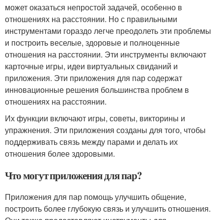
может оказаться непростой задачей, особенно в
отношениях на расстоянии. Но с правильными
инструментами гораздо легче преодолеть эти проблемы
и построить веселые, здоровые и полноценные
отношения на расстоянии. Эти инструменты включают
карточные игры, идеи виртуальных свиданий и
приложения. Эти приложения для пар содержат
инновационные решения большинства проблем в
отношениях на расстоянии.
Их функции включают игры, советы, викторины и
упражнения. Эти приложения созданы для того, чтобы
поддерживать связь между парами и делать их
отношения более здоровыми.
Что могут приложения для пар?
Приложения для пар помощь улучшить общение,
построить более глубокую связь и улучшить отношения.