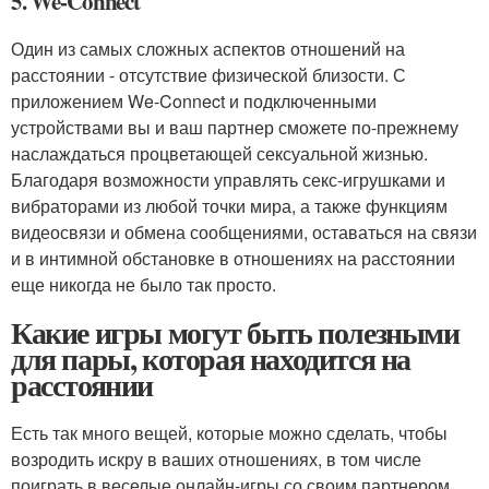
5. We-Connect
Один из самых сложных аспектов отношений на
расстоянии - отсутствие физической близости. С
приложением We-Connect и подключенными
устройствами вы и ваш партнер сможете по-прежнему
наслаждаться процветающей сексуальной жизнью.
Благодаря возможности управлять секс-игрушками и
вибраторами из любой точки мира, а также функциям
видеосвязи и обмена сообщениями, оставаться на связи
и в интимной обстановке в отношениях на расстоянии
еще никогда не было так просто.
Какие игры могут быть полезными
для пары, которая находится на
расстоянии
Есть так много вещей, которые можно сделать, чтобы
возродить искру в ваших отношениях, в том числе
поиграть в веселые онлайн-игры со своим партнером.