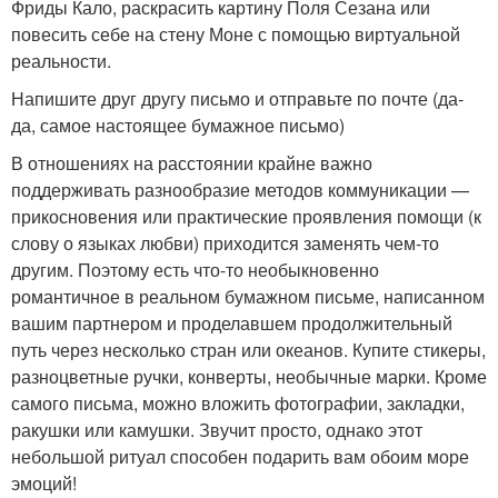
Фриды Кало, раскрасить картину Поля Сезана или
повесить себе на стену Моне с помощью виртуальной
реальности.
Напишите друг другу письмо и отправьте по почте (да-
да, самое настоящее бумажное письмо)
В отношениях на расстоянии крайне важно
поддерживать разнообразие методов коммуникации —
прикосновения или практические проявления помощи (к
слову о языках любви) приходится заменять чем-то
другим. Поэтому есть что-то необыкновенно
романтичное в реальном бумажном письме, написанном
вашим партнером и проделавшем продолжительный
путь через несколько стран или океанов. Купите стикеры,
разноцветные ручки, конверты, необычные марки. Кроме
самого письма, можно вложить фотографии, закладки,
ракушки или камушки. Звучит просто, однако этот
небольшой ритуал способен подарить вам обоим море
эмоций!