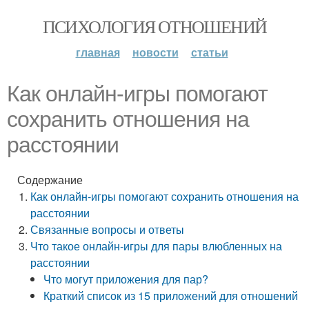
ПСИХОЛОГИЯ ОТНОШЕНИЙ
главная
новости
статьи
Как онлайн-игры помогают
сохранить отношения на
расстоянии
Содержание
Как онлайн-игры помогают сохранить отношения на
расстоянии
Связанные вопросы и ответы
Что такое онлайн-игры для пары влюбленных на
расстоянии
Что могут приложения для пар?
Краткий список из 15 приложений для отношений