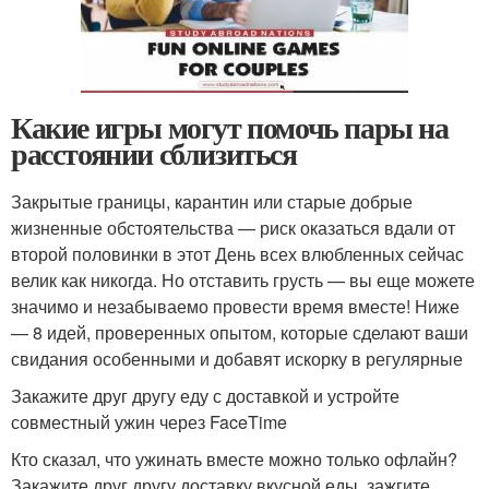
Какие игры могут помочь пары на
расстоянии сблизиться
Закрытые границы, карантин или старые добрые
жизненные обстоятельства — риск оказаться вдали от
второй половинки в этот День всех влюбленных сейчас
велик как никогда. Но отставить грусть — вы еще можете
значимо и незабываемо провести время вместе! Ниже
— 8 идей, проверенных опытом, которые сделают ваши
свидания особенными и добавят искорку в регулярные
Закажите друг другу еду с доставкой и устройте
совместный ужин через FaceTime
Кто сказал, что ужинать вместе можно только офлайн?
Закажите друг другу доставку вкусной еды, зажгите