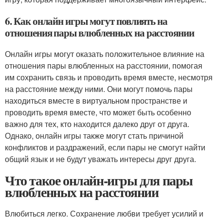
6. Как онлайн игры могут повлиять на
отношения пары влюбленных на расстоянии
Онлайн игры могут оказать положительное влияние на
отношения пары влюбленных на расстоянии, помогая
им сохранить связь и проводить время вместе, несмотря
на расстояние между ними. Они могут помочь пары
находиться вместе в виртуальном пространстве и
проводить время вместе, что может быть особенно
важно для тех, кто находится далеко друг от друга.
Однако, онлайн игры также могут стать причиной
конфликтов и раздражений, если пары не смогут найти
общий язык и не будут уважать интересы друг друга.
Что такое онлайн-игры для пары
влюбленных на расстоянии
Влюбиться легко. Сохранение любви требует усилий и