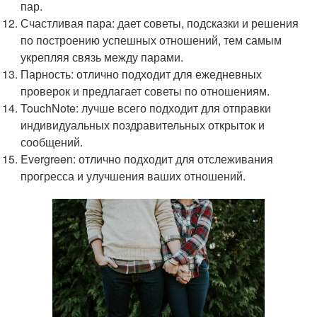
пар.
Счастливая пара: дает советы, подсказки и решения
по построению успешных отношений, тем самым
укрепляя связь между парами.
Парность: отлично подходит для ежедневных
проверок и предлагает советы по отношениям.
TouchNote: лучше всего подходит для отправки
индивидуальных поздравительных открыток и
сообщений.
Evergreen: отлично подходит для отслеживания
прогресса и улучшения ваших отношений.