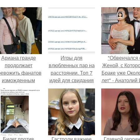
Ариана гранде
Игры для
"Обвенчался 
продолжает
влюбленных пар на
Женой, с Которо
ревожить фанатов
расстоянии. Топ 7
Браке уже Окол
изможденным
идей для свидания
лет" - Анатолий
Видом.
на расстоянии
удивил
поклонников
"тайной свадьбо
Билет против
Гастроли важнее
Главной герои