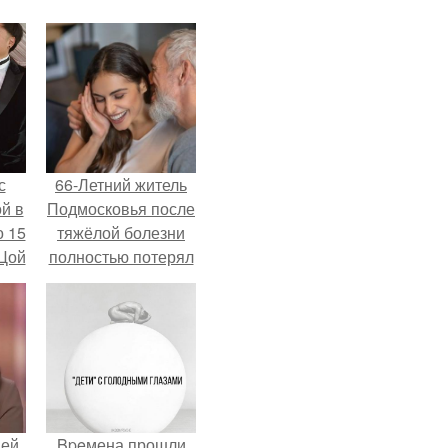
с
66-Летний житель
й в
Подмосковья после
о 15
тяжёлой болезни
 Цой
полностью потерял
потенцию, но
решил
й".
восстановить
интимную жизнь с
молодой супругой,
пишут СМИ.
ней
Bpeмена прошли