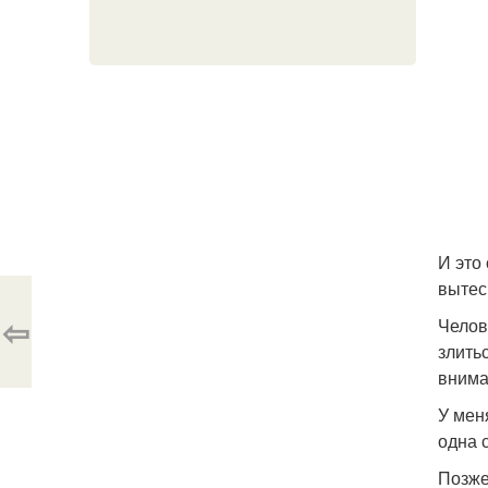
И это
вытес
⇦
Челов
злить
внима
У мен
одна 
Позже