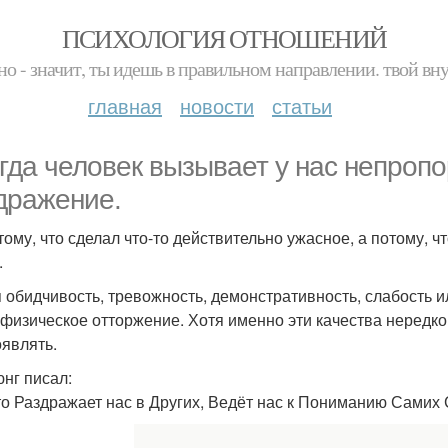
ПСИХОЛОГИЯ ОТНОШЕНИЙ
но - значит, ты идешь в правильном направлении. твой вн
главная
новости
статьи
гдa человек вызывает у нас непроп
дражение.
тому, что сделал что-то действительно ужасное, а потому, ч
.
 обидчивость, тревожность, демонстративность, слабость 
 физическое отторжение. Хотя именно эти качества нередко 
оявлять.
юнг писал:
что Раздражает нас в Других, Ведёт нас к Пониманию Самих 