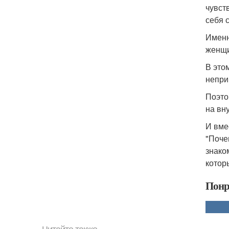
чувст
себя 
Именн
женщи
В это
непри
Поэто
на вн
И вме
"Поче
знако
котор
Понр