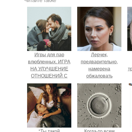
Читайте также
Игры для пар
Лерчек,
влюбленных. ИГРА
предварительно,
НА УЛУЧШЕНИЕ
намерена
т
ОТНОШЕНИЙ С
обжаловать
ЛЮБИМЫМ
приговор.
"Ты такой
Когда-то всем