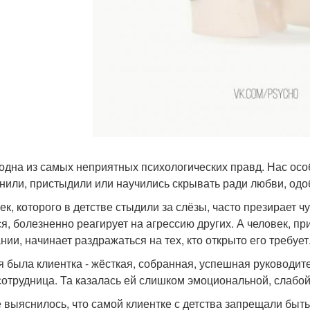
 одна из самых неприятных психологических правд. Нас осо
нили, пристыдили или научились скрывать ради любви, од
ек, которого в детстве стыдили за слёзы, часто презирает ч
ся, болезненно реагирует на агрессию других. А человек, 
нии, начинает раздражаться на тех, кто открыто его требует
я была клиентка - жёсткая, собранная, успешная руководит
сотрудница. Та казалась ей слишком эмоциональной, слабо
 выяснилось, что самой клиентке с детства запрещали быть