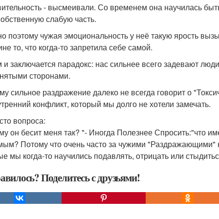
вительность - высмеивали. Со временем она научилась быть
собственную слабую часть.
о поэтому чужая эмоциональность у неё такую ярость вызы
не то, что когда-то запретила себе самой.
м и заключается парадокс: нас сильнее всего задевают люд
нятыми сторонами.
му сильное раздражение далеко не всегда говорит о "Токсич
утренний конфликт, который мы долго не хотели замечать.
сто вопроса:
му он бесит меня так? "- Иногда Полезнее Спросить:"что и
мым? Потому что очень часто за чужими "Раздражающими" 
ые мы когда-то научились подавлять, отрицать или стыдитьс
авилось? Поделитесь с друзьями!