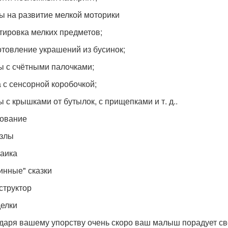
ры на развитие мелкой моторики
ртировка мелких предметов;
готовление украшений из бусинок;
ры с счётными палочками;
а с сенсорной коробочкой;
ы с крышками от бутылок, с прищепками и т. д..
сование
ззлы
заика
линные" сказки
нструктор
делки
даря вашему упорству очень скоро ваш малыш порадует сво