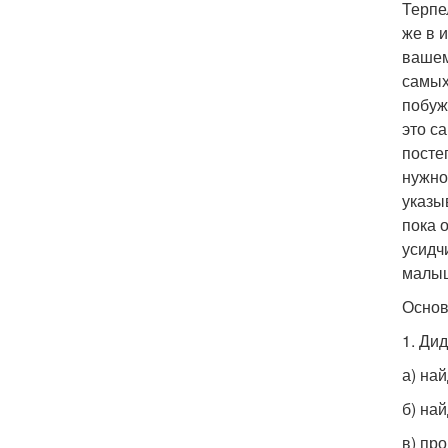
Терпе
же в 
вашем
самых
побуж
это с
посте
нужно
указы
пока 
усидч
малыш
Основ
1. Ди
а) на
б) на
в) пр