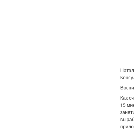
Натал
Консу
Воспи
Как с
15 ми
занят
выраб
прило