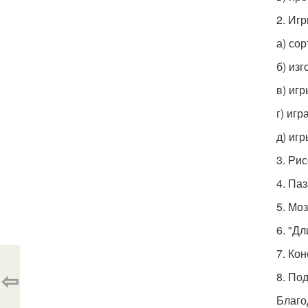
2. Иг
а) со
б) из
в) иг
г) игр
д) игр
3. Ри
4. Па
5. Мо
6. "Д
7. Ко
⇦
8. По
Благо