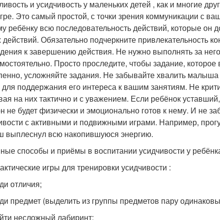
ливость и усидчивость у маленьких детей , как и многие др
игре. Это самый простой, с точки зрения коммуникации с в
у ребёнку всю последовательность действий, которые он д
 действий. Обязательно подчеркните привлекательность ко
дения к завершению действия. Не нужно выполнять за него 
амостоятельно. Просто проследите, чтобы задание, которое
пенно, усложняйте задания. Не забывайте хвалить малыша
 для поддержания его интереса к вашим занятиям. Не крит
вая на них тактично и с уважением. Если ребёнок уставший,
он не будет физически и эмоционально готов к нему. И не з
ивости с активными и подвижными играми. Например, прогул
 выплеснул всю накопившуюся энергию.
ные способы и приёмы в воспитании усидчивости у ребёнка
дактические игры для тренировки усидчивости :
йди отличия;
йди предмет (выделить из группы предметов пару одинаковы
ойти несложный лабиринт;