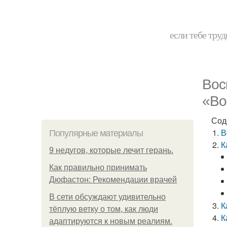
если тебе труд
Вос
«Во
Сод
В
Популярные материалы
К
9 недугов, которые лечит герань.
Как правильно принимать
Дюфастон: Рекомендации врачей
В cети обсуждают удивительно
К
тёплую ветку о том, как люди
К
адаптируются к новым реалиям.