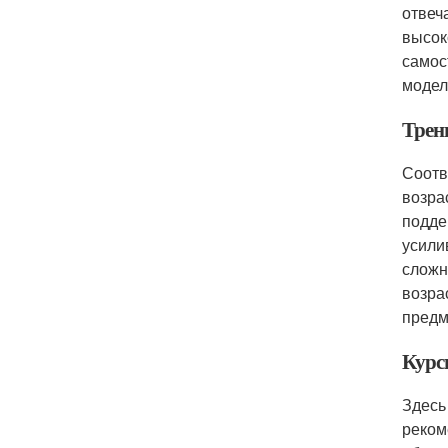
отвеч
высок
самос
модел
Трен
Соотв
возра
подде
усили
сложн
возра
предм
Курс
Здесь
реком