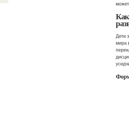
может
Как
раз
Дети 
мира 
перек
дисци
усидч
Форм