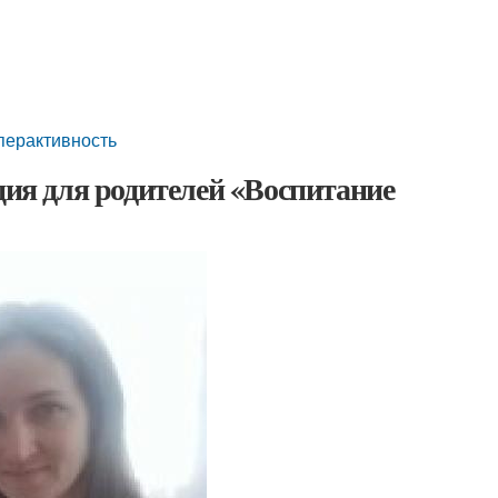
иперактивность
ция для родителей «Воспитание