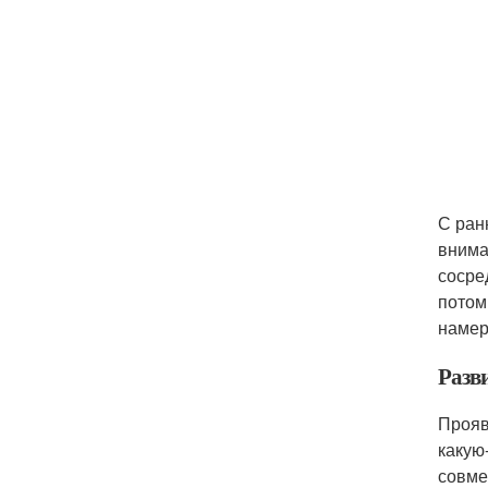
С ран
внима
сосре
потом
намер
Разв
Прояв
какую
совме