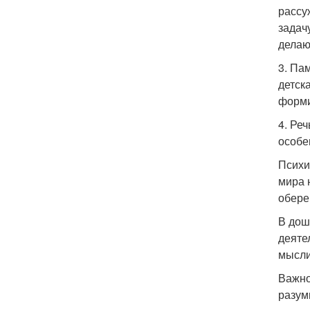
рассу
задач
делаю
3. Па
детск
форми
4. Ре
особе
Психи
мира 
обере
В дош
деяте
мысли
Важно
разум