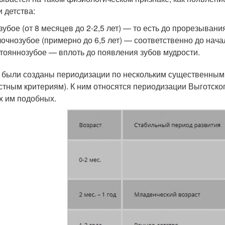
и детства:
зубое (от 8 месяцев до 2-2,5 лет) — то есть до прорезывани
очнозубое (примерно до 6,5 лет) — соответственно до нача
тояннозубое — вплоть до появления зубов мудрости.
 были созданы периодизации по нескольким существенным
стным критериям). К ним относятся периодизации Выготского 
х им подобных.