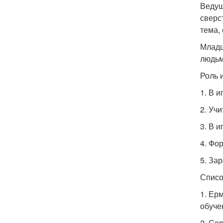
Ведущ
сверс
тема,
Младш
людьм
Роль 
1. В 
2. Уч
3. В 
4. Фо
5. За
Списо
1. Ер
обуче
2. Сор