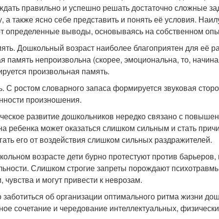
ждать правильно и успешно решать достаточно сложные зад
у, а также ясно себе представить и понять её условия. Наи
т определенные выводы, основываясь на собственном опы
мять. Дошкольный возраст наиболее благоприятен для её р
ая память непроизвольна (скорее, эмоциональна, то, начина
руется произвольная память.
чь. С ростом словарного запаса формируется звуковая стор
нности произношения.
ческое развитие дошкольников нередко связано с повыше
на ребенка может оказаться слишком сильным и стать при
гать его от воздействия слишком сильных раздражителей.
кольном возрасте дети бурно протестуют против барьеров,
льности. Слишком строгие запреты порождают психотравмы,
, чувства и могут привести к неврозам.
 заботиться об организации оптимального ритма жизни дош
ное сочетание и чередование интеллектуальных, физически