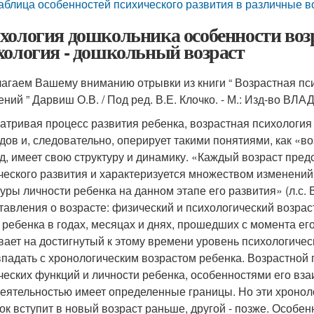
аблица особенностей психического развития в различные 
хология дошкольника особенности возр
хология - дошкольный возраст
агаем Вашему вниманию отрывки из книги “ Возрастная псих
ений ” Дарвиш О.В. / Под ред. В.Е. Клочко. - М.: Изд-во В
атривая процесс развития ребенка, возрастная психология
дов и, следовательно, оперирует такими понятиями, как «во
д, имеет свою структуру и динамику. «Каждый возраст пред
ческого развития и характеризуется множеством изменений
туры личности ребенка на данном этапе его развития» (л.с.
тавления о возрасте: физический и психологический возрас
 ребенка в годах, месяцах и днях, прошедших с момента ег
вает на достигнутый к этому времени уровень психологичес
впадать с хронологическим возрастом ребенка. Возрастной
ческих функций и личности ребенка, особенностями его в
деятельностью имеет определенные границы. Но эти хроноло
ок вступит в новый возраст раньше, другой - позже. Особе