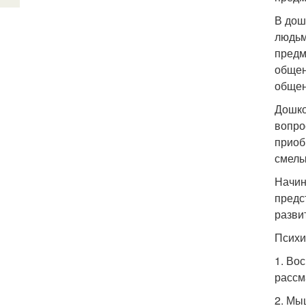
В дош
людьм
предм
общен
общен
Дошко
вопро
приоб
смелы
Начин
предс
разви
Психи
1. Во
рассм
2. Мы