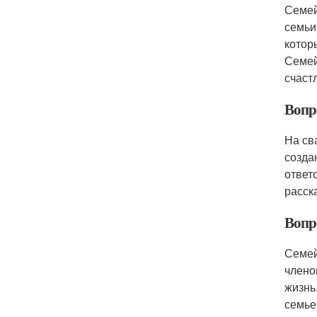
Семей
семьи
котор
Семей
счаст
Вопро
На св
созда
ответ
расск
Вопр
Семей
члено
жизнь
семье