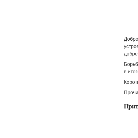
Добро
устро
добре 
Борьб
в ито
Корот
Прочи
Прит