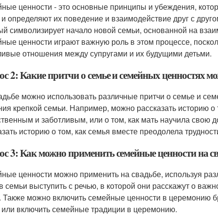
ные ценности - это основные принципы и убеждения, кот
 и определяют их поведение и взаимодействие друг с друго
ый символизирует начало новой семьи, основанной на взаи
ные ценности играют важную роль в этом процессе, поскол
ливые отношения между супругами и их будущими детьми.
с 2: Какие притчи о семье и семейных ценностях мо
адьбе можно использовать различные притчи о семье и сем
ния крепкой семьи. Например, можно рассказать историю о т
ственным и заботливым, или о том, как мать научила свою 
азать историю о том, как семья вместе преодолела трудност
ос 3: Как можно применить семейные ценности на с
ные ценности можно применить на свадьбе, используя раз
в семьи выступить с речью, в которой они расскажут о важн
. Также можно включить семейные ценности в церемонию бр
 или включить семейные традиции в церемонию.