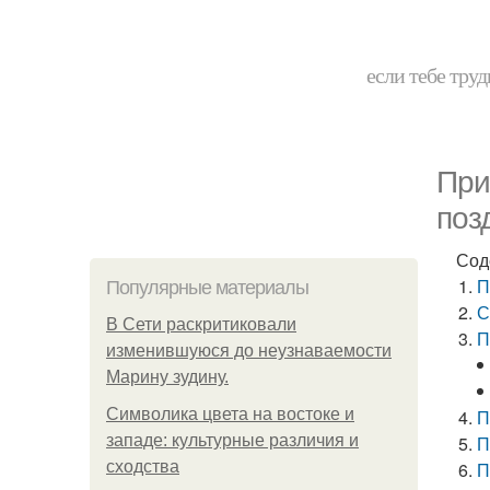
если тебе труд
При
поз
Сод
П
Популярные материалы
С
В Сети раскритиковали
П
изменившуюся до неузнаваемости
Марину зудину.
Символика цвета на востоке и
П
западе: культурные различия и
П
сходства
П