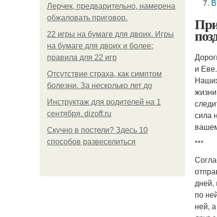
В
Лерчек, предварительно, намерена
обжаловать приговор.
При
поз
22 игры на бумаге для двоих. Игры
на бумаге для двоих и более:
Дорог
правила для 22 игр
и Еве
Отсутствие страха, как симптом
Наших
болезни. За несколько лет до
жизни
Инструктаж для родителей на 1
следи
сентября. dizoff.ru
сила 
вашем
Скучно в постели? Здесь 10
способов развеселиться
***
Согла
отпра
дней,
по не
ней, 