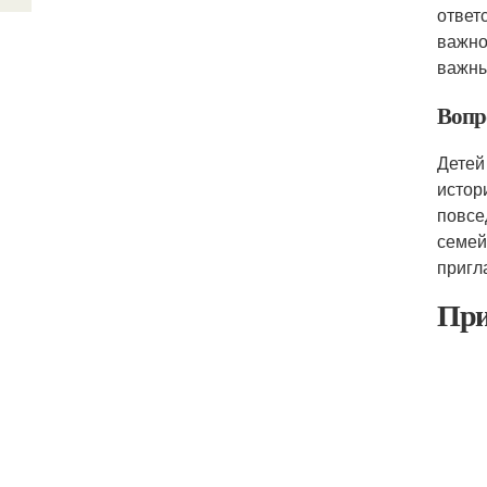
ответ
важно
важны
Вопр
Детей
истор
повсе
семей
пригл
При