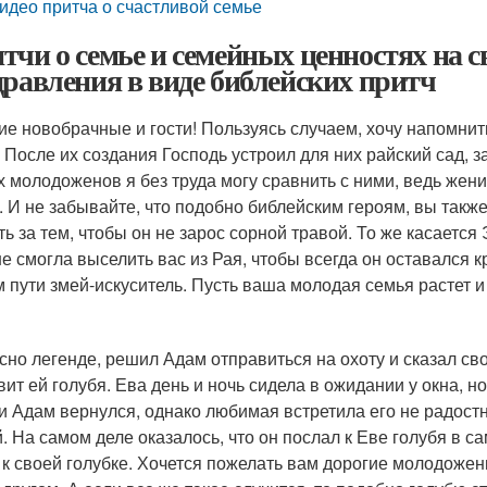
идео притча о счастливой семье
тчи о семье и семейных ценностях на с
дравления в виде библейских притч
ие новобрачные и гости! Пользуясь случаем, хочу напомни
. После их создания Господь устроил для них райский сад,
 молодоженов я без труда могу сравнить с ними, ведь жени
. И не забывайте, что подобно библейским героям, вы такж
ть за тем, чтобы он не зарос сорной травой. То же касаетс
не смогла выселить вас из Рая, чтобы всегда он оставался
 пути змей-искуситель. Пусть ваша молодая семья растет и 
сно легенде, решил Адам отправиться на охоту и сказал сво
вит ей голубя. Ева день и ночь сидела в ожидании у окна, н
 и Адам вернулся, однако любимая встретила его не радостн
й. На самом деле оказалось, что он послал к Еве голубя в с
а к своей голубке. Хочется пожелать вам дорогие молодожен