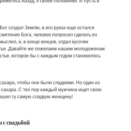
тремитесь назад, к своей половинке. И пусть в
Бог создал Землю, в его руках еще остался
 смятение Бога, человек попросил сделать из
мыслил, и, в конце концов, отдал кусочек
астье. Давайте же пожелаем нашим молодоженам
астье, которое бы с каждым годом становилось
 сахара, чтобы они были сладкими. Но один из
 сахара. С тех пор каждый мужчина ищет свою
нашел ту самую сладкую женщину!
ы с свадьбой