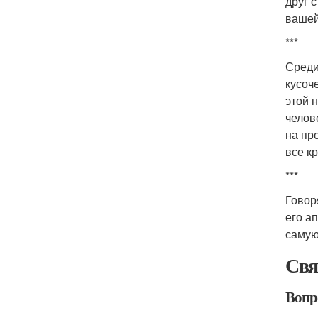
друг с
вашей
***
Среди
кусоч
этой 
челов
на пр
все к
***
Говор
его а
самую
Свя
Вопро