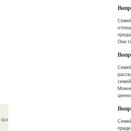
Вопр
Семей
отнош
преда
Они т
Вопр
Семей
расск
семей
Можно
ценно
Вопр
⇦
Семей
приде