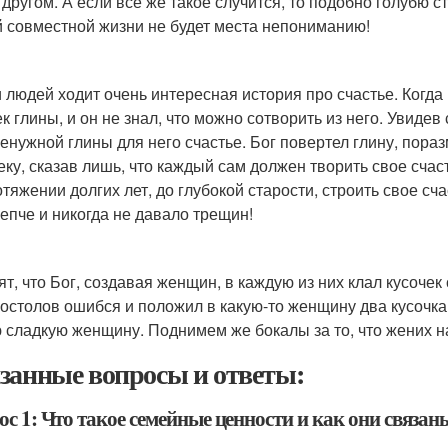
 другом. А если все же такое случится, то подобно голубю с
 совместной жизни не будет места непониманию!
 людей ходит очень интересная история про счастье. Когда 
ек глины, и он не знал, что можно сотворить из него. Увидев
ненужной глины для него счастье. Бог повертел глину, пораз
еку, сказав лишь, что каждый сам должен творить свое сч
отяжении долгих лет, до глубокой старости, строить свое сч
репче и никогда не давало трещин!
ят, что Бог, создавая женщин, в каждую из них клал кусочек
постолов ошибся и положил в какую-то женщину два кусочка
 сладкую женщину. Поднимем же бокалы за то, что жених 
занные вопросы и ответы:
с 1: Что такое семейные ценности и как они связан