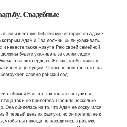
вадьбу. Свадебные
ть всем известную библейскую историю об Адаме
 за которым Адам и Ева должны были ухаживать.
х и невеста также живут в Раю своей семейной
е должны будете ухаживать за своим садом,
я Эдема в ваших сердцах. Желаю, чтобы никакая
 красивым и цветущим! Чтобы не повстречался на
благоухает, словно райский сад!
ей любимой Еве, что как только соскучится –
о птица так и не прилетела. Прошло несколько
о. Она обиделась на то, что Адам не соскучился
амый первый день их разлуки, но он полетел не к
ы, чтобы вы никогда не находились в разлуке