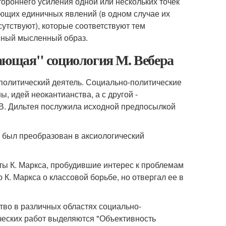
тороннего усиления одной или нескольких точек
ющих единичных явлений (в одном случае их
сутствуют), которые соответствуют тем
иный мысленный образ.
ющая" социология М. Вебера
и политический деятель. Социально-политические
, идей неокантианства, а с другой -
В. Дильтея послужила исходной предпосылкой
а был преобразован в аксиологический
ты К. Маркса, пробудившие интерес к проблемам
К. Маркса о классовой борьбе, но отвергал ее в
тво в различных областях социально-
ческих работ выделяются "Объективность