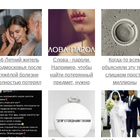
66-Летний житель
Слова - пароли.
Когда-то все
одмосковья после
Например, чтобы
объясняли эту т
тяжёлой болезни
найти потерянный
слишком прост
олностью потерял
предмет, нужно
миллионы
потенцию, но
повторять вслух
сперматозоид
решил
или про себя
бегут к цели, 
восстановить
краткое
побеждает сам
интимную жизнь с
утверждение:
быстрый.
олодой супругой,
"Вместе Обрести
пишут СМИ.
Сейчас".