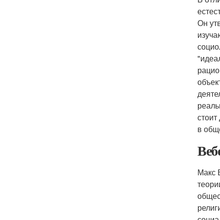
естес
Он ут
изуча
социо
"идеа
рацио
объек
деяте
реаль
стоит
в общ
Веб
Макс 
теори
общес
религ
социа