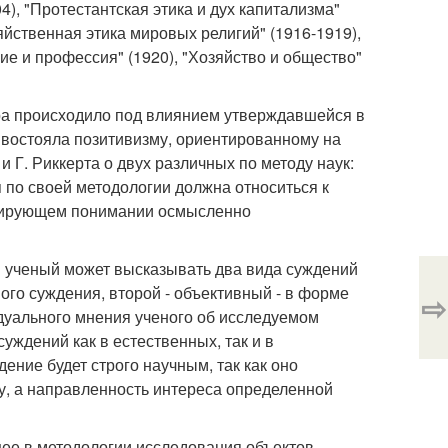
4), "Протестантская этика и дух капитализма"
яйственная этика мировых религий" (1916-1919),
ние и профессия" (1920), "Хозяйство и общество"
ра происходило под влиянием утверждавшейся в
ивостояла позитивизму, ориентированному на
 Г. Риккерта о двух различных по методу наук:
ия по своей методологии должна относиться к
ретирующем понимании осмысленно
ия ученый может высказывать два вида суждений
ого суждения, второй - объективный - в форме
⇨
дуального мнения ученого об исследуемом
уждений как в естественных, так и в
дение будет строго научным, так как оно
у, а направленность интереса определенной
щее в методологии исследования объектов