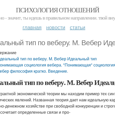
ПСИХОЛОГИЯ ОТНОШЕНИЙ
но - значит, ты идешь в правильном направлении. твой вн
главная
новости
статьи
альный тип по веберу. М. Вебер Ид
ержание
деальный тип по веберу. М. Вебер Идеальный тип
онимающая социология вебера. "Понимающая" социология
ебер философия кратко. Введение.
альный тип по веберу. М. Вебер Идеал
трактной экономической теории мы находим пример тех син
ических явлений. Названная теория дает нам идеальную ка
но-денежном хозяйстве при свободной конкуренции и стро
 сочетает определенные связи и про-