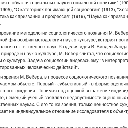
ния в области социальных наук и социальной политики" (190
-1905), "О категориях понимающей социологии" (1913), "Хоз
тика как призвание и профессия" (1919), "Наука как призва
.
рование методологии социологического познания М. Вебе
кой философии методологии наук о культуре, которая прот
ологию естественных наук. Разделяя идеи В. Виндельбанда и
о природе и наук о культуре, М. Вебер считал, что социолог
м о культуре. Задача социологии виделась ему "в интерп
тированных человеческих действий".
ки зрения М. Вебера, в процессе социологического познан
учаемом объекте. Первый - субъективный - в форме оценочн
стного суждения. Понимая под оценкой выражение индиви
те, немецкий ученый заявлял о недопустимости оценочных с
твенных науках. С его точки зрения, только ценностное суж
ает не индивидуальное отношение исследователя к объект
.
ичие от предшествующих позитивистов, которые искали об