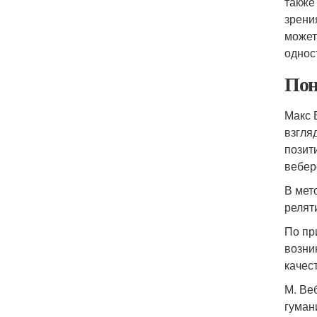
также
зрени
может
однос
Пон
Макс 
взгля
позит
вебер
В мет
релят
По пр
возни
качес
М. Ве
гуман