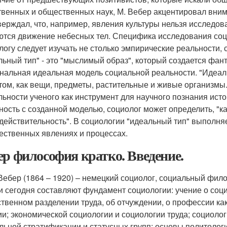
твенных и общественных наук, М. Вебер акцентировал вним
верждал, что, например, явления культуры нельзя исследов
ются движение небесных тел. Специфика исследования соци
логу следует изучать не столько эмпирические реальности, 
льный тип" - это "мыслимый образ", который создается фан
нальная идеальная модель социальной реальности. "Идеал
том, как вещи, предметы, растительные и живые организмы
льности ученого как инструмент для научного познания ис
ность с созданной моделью, социолог может определить, "как
 действительность". В социологии "идеальный тип" выполня
ественных явлениях и процессах.
ер философия кратко. Введение.
Вебер (1864 – 1920) – немецкий социолог, социальный фило
и сегодня составляют фундамент социологии: учение о соц
твенном разделении труда, об отчуждении, о профессии ка
ии; экономической социологии и социологии труда; социоло
льной стратификации и статусных групп; основы политологи