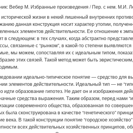
ник: Вебер М. Избранные произведения / Пер. с нем. М.И. Ле
 исторической жизни в некий лишенный внутренних против
жанию данная конструкция носит характер утопии, получе
еленных элементов действительности. Ее отношение к эмп
ит в следующем: в тех случаях, когда абстрактно представле
ссы, связанные с “рынком”, в какой-то степени выявляются
мые, мы можем, сопоставляя их с идеальным типом, показат
бразие этих связей. Такой метод может быть эвристическим
одимым.
ледовании идеально-типическое понятие — средство для в
нии элементов действительности. Идеальный тип — не “гипо
о идти образование гипотез. Не дает он и изображения дейс
начные средства выражения. Таким образом, перед нами “и
изации современного общества, образованная по совершен
ых была сконструирована в качестве “генетического” принци
ие века. В такой конструкции понятие “городское хозяйство
упности всех действительных хозяйственных принципов, об