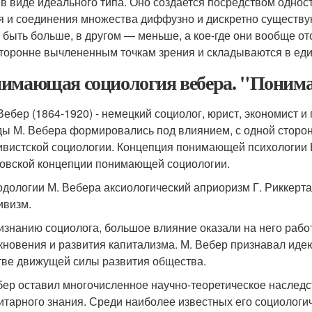
 в виде идеального типа. Оно создается посредством однос
я и соединения множества диффузно и дискретно существу
 быть больше, в другом — меньше, а кое-где они вообще от
торонне вычлененным точкам зрения и складываются в ед
имающая социология вебера. "Понима
Вебер (1864-1920) - немецкий социолог, юрист, экономист 
ды М. Вебера формировались под влиянием, с одной стороны
ивистской социологии. Концепция понимающей психологии 
овской концепции понимающей социологии.
одологии М. Вебера аксиологический априоризм Г. Риккерт
ивизм.
изнанию социолога, большое влияние оказали на него рабо
кновения и развития капитализма. М. Вебер признавал идею 
тве движущей силы развития общества.
бер оставил многочисленное научно-теоретическое наследс
итарного знания. Среди наиболее известных его социологи