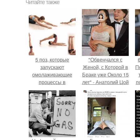
Читайте также
5 поз, которые
"Обвенчался с
запускают
Женой, с Которой в
П
омолаживающие
Браке уже Около 15
процессы в
лет" - Анатолий Цой
п
организме,
удивил
заставляют его
поклонников
обновляться и
"тайной свадьбой".
восстанавливаться.
м