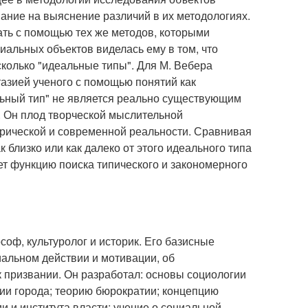
ание на выяснение различий в их методологиях.
ать с помощью тех же методов, которыми
альных объектов виделась ему в том, что
сколько "идеальные типы". Для М. Вебера
тазией ученого с помощью понятий как
ьный тип" не является реально существующим
. Он плод творческой мыслительной
торической и современной реальности. Сравнивая
 близко или как далеко от этого идеального типа
ет функцию поиска типического и закономерного
соф, культуролог и историк. Его базисные
иальном действии и мотивации, об
к призвании. Он разработал: основы социологии
гии города; теорию бюрократии; концепцию
и и института власти; учение о социальной