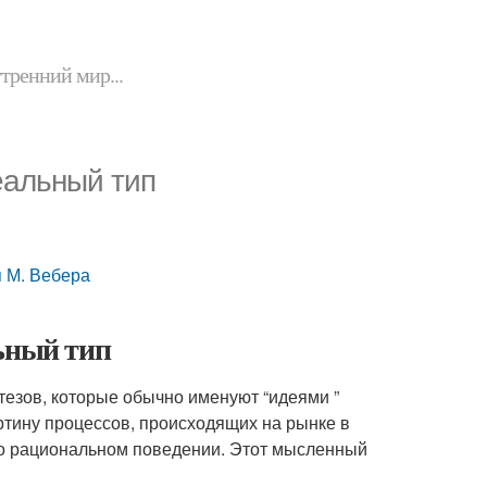
утренний мир...
еальный тип
 М. Вебера
ьный тип
тезов, которые обычно именуют “идеями ”
ртину процессов, происходящих на рынке в
го рациональном поведении. Этот мысленный