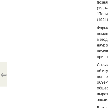
позна
(1904
"Поли
(1921)
Форми
немец
метод
наук 
наука
ориен
С точ
об из
⇦
ценно
объек
общес
выраж
эпохи
В отл