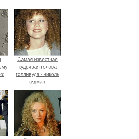
м
Самая известная
ему
кудрявая голова
о:
голливуда - николь
кидман.
ов
а
ый