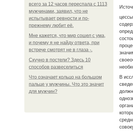
всего за 12 часов переспала с 1113
Источ
мужчинами, заявил, что не
цессы
испытывает ревности и по-
содер
прежнему любит её.
опред
Мне кажется, что мир сошел с ума,
состо
и почему я не найду ответа, при
проце
встрече смотрят не в глаза -.
значи
своео
Скучно в постели? Здесь 10
необх
способов развеселиться
В исс
Что означает кольцо на большом
сведе
пальце у мужчины. Что это значит
должн
для мужчин?
одноз
орган
котор
средн
совок