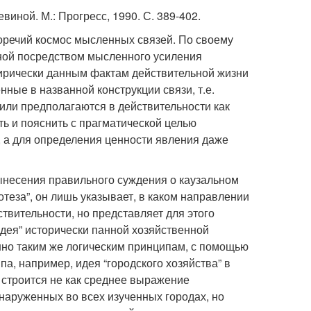
виной. М.: Прогресс, 1990. С. 389-402.
оречий космос мысленных связей. По своему
нной посредством мысленного усиления
ирически данным фактам действительной жизни
нные в названной конструкции связи, т.е.
 или предполагаются в действительности как
ь и пояснить с прагматической целью
, а для определения ценности явления даже
ынесения правильного суждения о каузальном
теза”, он лишь указывает, в каком направлении
твительности, но представляет для этого
дея” исторически панной хозяйственной
но таким же логическим принципам, с помощью
па, например, идея “городского хозяйства” в
” строится не как среднее выражение
наруженных во всех изученных городах, но