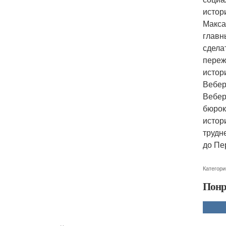
истор
Макса
главн
сдела
переж
истор
Вебер
Вебер
бюрок
истор
трудн
до Пе
Категори
Понр