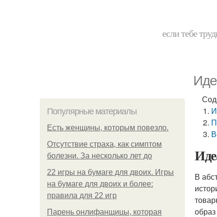
если тебе труд
Иде
Сод
И
Популярные материалы
П
Есть женщины, которым повезло.
В
Отсутствие страха, как симптом
Иде
болезни. За несколько лет до
22 игры на бумаге для двоих. Игры
В абс
на бумаге для двоих и более:
истор
правила для 22 игр
товар
образ
Парень онлифанщицы, которая