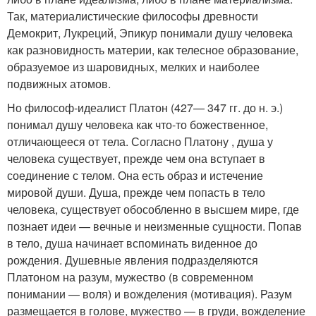
Так, материалистические философы древности
Демокрит, Лукреций, Эпикур понимали душу человека
как разновидность материи, как телесное образование,
образуемое из шаровидных, мелких и наиболее
подвижных атомов.
Но философ-идеалист Платон (427— 347 гг. до н. э.)
понимал душу человека как что-то божественное,
отличающееся от тела. Согласно Платону , душа у
человека существует, прежде чем она вступает в
соединение с телом. Она есть образ и истечение
мировой души. Душа, прежде чем попасть в тело
человека, существует обособленно в высшем мире, где
познает идеи — вечные и неизменные сущности. Попав
в тело, душа начинает вспоминать виденное до
рождения. Душевные явления подразделяются
Платоном на разум, мужество (в современном
понимании — воля) и вожделения (мотивация). Разум
размещается в голове, мужество — в груди, вожделение