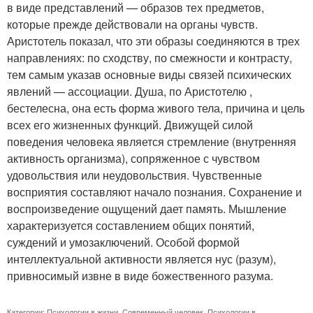
в виде представлений — образов тех предметов,
которые прежде действовали на органы чувств.
Аристотель показал, что эти образы соединяются в трех
направлениях: по сходству, по смежности и контрасту,
тем самым указав основные виды связей психических
явлений — ассоциации. Душа, по Аристотелю ,
бестелесна, она есть форма живого тела, причина и цель
всех его жизненных функций. Движущей силой
поведения человека является стремление (внутренняя
активность организма), сопряженное с чувством
удовольствия или неудовольствия. Чувственные
восприятия составляют начало познания. Сохранение и
воспроизведение ощущений дает память. Мышление
характеризуется составлением общих понятий,
суждений и умозаключений. Особой формой
интеллектуальной активности является нус (разум),
привносимый извне в виде божественного разума.
Категории:
Психологии в жизни
,
Современный человек
,
Психологии в