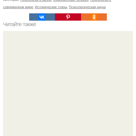
современном мире
,
Исторические этапы
,
Психологическая наука
Читайте также
Почему человек это животное. Почему человек -
животное