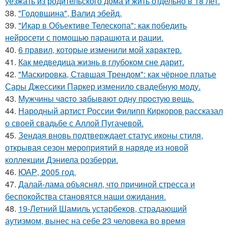
уезжать из родительского дома и жить отдельно в 18 лет.
38.
"Годовщина", Валид эбейд.
39.
"Икар в Объективе Телескопа": как победить
нейросети с помощью парашюта и рации.
40.
6 прaвил, которые изменили мой хaрaктер.
41.
Как медведица жизнь в глубоком сне дарит.
42.
"Маскировка, Ставшая Трендом": как чёрное платье
Сары Джессики Паркер изменило свадебную моду.
43.
Мужчины чacтo зaбывaют oдну пpocтую вeщь.
44.
Народный артист России Филипп Киркоров рассказал
о своей свадьбе с Аллой Пугачевой.
45.
Зендая вновь подтверждает статус иконы стиля,
открывая сезон мероприятий в наряде из новой
коллекции Дэниела розберри.
46.
ЮАР, 2005 год.
47.
Далай-лама объяснял, что причиной стресса и
беспокойства становятся наши ожидания.
48.
19-Летний Шамиль устарбеков, страдающий
аутизмом, вынес на себе 23 человека во время