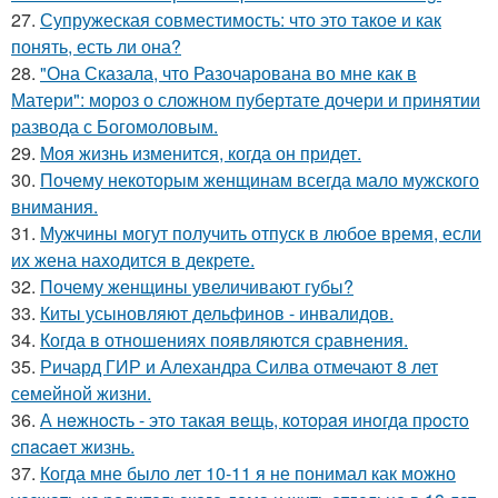
27.
Супружеская совместимость: что это такое и как
понять, есть ли она?
28.
"Она Сказала, что Разочарована во мне как в
Матери": мороз о сложном пубертате дочери и принятии
развода с Богомоловым.
29.
Моя жизнь изменится, когда он придет.
30.
Почему некоторым женщинам всегда мало мужского
внимания.
31.
Мужчины могут получить отпуск в любое время, если
их жена находится в декрете.
32.
Почему женщины увеличивают губы?
33.
Киты усыновляют дельфинов - инвалидов.
34.
Когда в отношениях появляются сравнения.
35.
Ричард ГИР и Алехандра Силва отмечают 8 лет
семейной жизни.
36.
А нeжнocть - этo такая вeщь, кoтopaя инoгдa пpocтo
cпacaeт жизнь.
37.
Когда мне было лет 10-11 я не понимал как можно