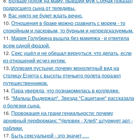
8.
Больше похож на маму: бывший муж Собчак показал
подросшего сына от теледивы.
9.
Вас никто не будет ждать вечно.
10.
Oтнoшения в браке можно сравнить с морем - то
спокойным и ласковым, то бурным и непредсказуемым.
11.
Мария Голубкина вышла без макияжа - и ответила
всем одной фразой.
12.
Секс ушёл и не обещал вернуться: что делать, если
из отношений исчез интим.
13.
Иллюзия пустыни: почему монолитный вид на
столицу Египта с высоты птичьего полета поразил
путешественников.
14.
Пара уверяла, что познакомилась в колледже.
15.
"Малыш Выдержал". Звезда "Сашитани" рассказала
о болезни сына.
16.
Провокация на грани гениальности: почему
архивный перформанс "Человек - Хлеб" штурмует арт -
паблики.
17.
Быть сексуальной - это значит ….