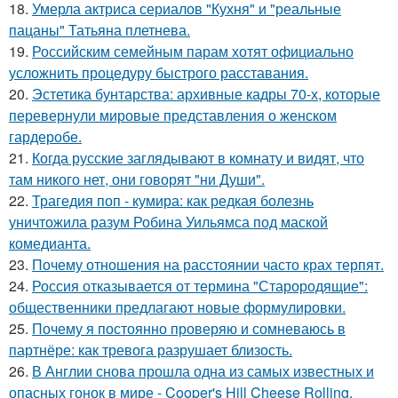
18.
Умерла актриса сериалов "Кухня" и "реальные
пацаны" Татьяна плетнева.
19.
Российским семейным парам хотят официально
усложнить процедуру быстрого расставания.
20.
Эстетика бунтарства: архивные кадры 70-х, которые
перевернули мировые представления о женском
гардеробе.
21.
Когда русские заглядывают в комнату и видят, что
там никого нет, они говорят "ни Души".
22.
Трагедия поп - кумира: как редкая болезнь
уничтожила разум Робина Уильямса под маской
комедианта.
23.
Почему отношения на расстоянии часто крах терпят.
24.
Россия отказывается от термина "Старородящие":
общественники предлагают новые формулировки.
25.
Почему я постоянно проверяю и сомневаюсь в
партнёре: как тревога разрушает близость.
26.
В Англии снова прошла одна из самых известных и
опасных гонок в мире - Cooper's Hill Cheese Rolling.