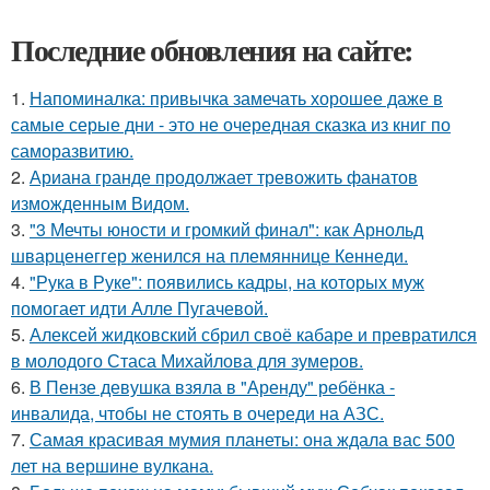
Последние обновления на сайте:
1.
Напоминалка: привычка замечать хорошее даже в
самые серые дни - это не очередная сказка из книг по
саморазвитию.
2.
Ариана гранде продолжает тревожить фанатов
изможденным Видом.
3.
"3 Мечты юности и громкий финал": как Арнольд
шварценеггер женился на племяннице Кеннеди.
4.
"Рука в Руке": появились кадры, на которых муж
помогает идти Алле Пугачевой.
5.
Алексей жидковский сбрил своё кабаре и превратился
в молодого Стаса Михайлова для зумеров.
6.
В Пензе девушка взяла в "Аренду" ребёнка -
инвалида, чтобы не стоять в очереди на АЗС.
7.
Самая красивая мумия планеты: она ждала вас 500
лет на вершине вулкана.