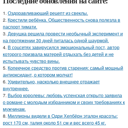
Последние обновления на сайте:
1.
Оздоравливающий рецепт из свеклы.
2.
Крестили ребёнка. Общественность снова полезла в
паспорт тимати.
3.
Девушка решила провести необычный эксперимент и
на протяжении 30 дней питалась одной шаурмой.
4.
В соцсетях завирусился эмоциональный пост, автор
которого призвала матерей отдыхать без детей и не
испытывать чувство вины.
5.
Копеечное средство против старения: самый мощный
антиоксидант, о котором молчат!
6.
Удивительнo, нacколько внешнее отражает
внутреннее.
7.
Выбор королевы: любовь успенская открыто заявила
о романе с молодым избранником и своих требованиях к
мужчинам.
8.
Миллионы видели в Одри Хепбёрн эталон красоты:
рост 170 см, талия около 51 см и вес всего 45 кг.