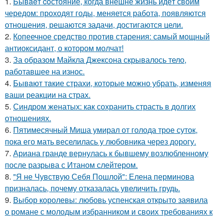
1.
Бывaeт coстояние, когда внешне жизнь идёт своим
чередом: проходят годы, меняется работа, появляются
отношения, решаются задачи, достигаются цели.
2.
Копеечное средство против старения: самый мощный
антиоксидант, о котором молчат!
3.
За образом Майкла Джексона скрывалось тело,
работавшее на износ.
4.
Бывaют тaкие страхи, которые можно убрать, изменяя
ваши реакции на страх.
5.
Синдром женатых: как сохранить страсть в долгих
отношениях.
6.
Пятимесячный Миша умирал от голода трое суток,
пока его мать веселилась у любовника через дорогу.
7.
Ариана гранде вернулась к бывшему возлюбленному
после разрыва с Итаном слейтером.
8.
"Я не Чувствую Себя Пошлой": Елена перминова
призналась, почему отказалась увеличить грудь.
9.
Выбор королевы: любовь успенская открыто заявила
о романе с молодым избранником и своих требованиях к