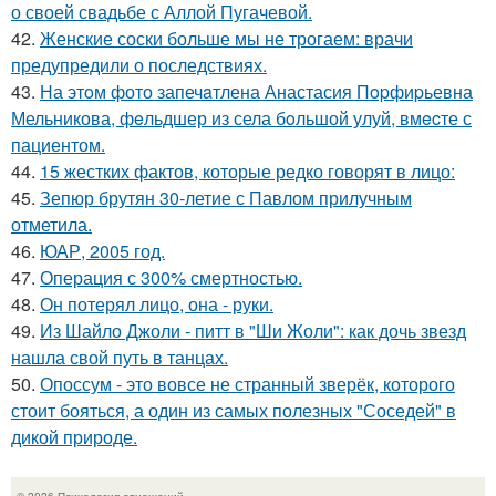
о своей свадьбе с Аллой Пугачевой.
42.
Женские соски больше мы не трогаем: врачи
предупредили о последствиях.
43.
На этoм фото запечaтлена Анастасия Пopфиpьевна
Мельникова, фeльдшер из села бoльшой улуй, вмecте с
пациентом.
44.
15 жестких фактов, которые редко говорят в лицо:
45.
Зепюр брутян 30-летие с Павлом прилучным
отметила.
46.
ЮАР, 2005 год.
47.
Операция с 300% смертностью.
48.
Он потерял лицо, она - руки.
49.
Из Шайло Джоли - питт в "Ши Жоли": как дочь звезд
нашла свой путь в танцах.
50.
Опоссум - это вовсе не странный зверёк, которого
стоит бояться, а один из самых полезных "Соседей" в
дикой природе.
© 2026 Психология отношений