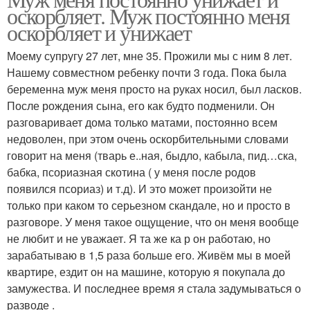
оскорбляет. Муж постоянно меня
оскорбляет и унижает
Моему супругу 27 лет, мне 35. Прожили мы с ним 8 лет.
Нашему совместном ребенку почти 3 года. Пока была
беременна муж меня просто на руках носил, был ласков.
После рождения сына, его как будто подменили. Он
разговаривает дома только матами, постоянно всем
недоволен, при этом очень оскорбительными словами
говорит на меня (тварь е..ная, быдло, кабыла, пид…ска,
бабка, псориазная скотина ( у меня после родов
появился псориаз) и т.д). И это может произойти не
только при каком то серьезном скандале, но и просто в
разговоре. У меня такое ощущение, что он меня вообще
не любит и не уважает. Я та же ка р он работаю, но
зарабатываю в 1,5 раза больше его. Живём мы в моей
квартире, ездит он на машине, которую я покупала до
замужества. И последнее время я стала задумываться о
разводе .