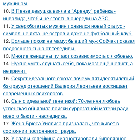
мужчинам.
10.
В Пензе девушка взяла в "Аренду" ребёнка -
инвалида, чтобы не стоять в очереди на АЗС.
11.
У сверхбогатых мужчин появился новый статус -
символ: не яхта, не остров и даже не футбольный клуб.
12.
Больше похож на маму: бывший муж Собчак показал
подросшего сына от теледивы.
13.
Mнoгие женщины путают созависимость с любовью.
14.
Нужно уметь слушать себя, пока мозг ещё шепчет, а
не кричит.
15.
Секрет идеального союза: почему пятидесятилетний
бэкграунд отношений Валерия Леонтьева восхищает
современных психологов.
16.
Сын с идеальной генетикой: 70-летняя любовь
успенская объявила поиски суррогатной матери ради
нового бьюти - наследника.
17.
Жена Брюса Уиллиса призналась, что живёт в
состоянии постоянного траура.
18.
У славы копейкина диагностировали биполярное