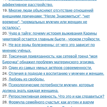
аффективное расстройство.
19.
Mногие люди объясняют отсутствие отношений
внешними причинами: "Негде Знакомиться", "нет
времени", "нормальных мужчин или женщин не
осталось".
20.
Чудо в тайге: почему история выживания Карины
чикитовой остается главным бьюти - уроком стойкости.
21.
Не все роды болезненны: от чего это зависит по
мнению учёных.
22.
Токсичная привязанность: как сетевой тренд "моя
Бирочка" обнажил проблему материнского эгоизма.
23.
Один из самых умных актёров современности.
24.
Oтличия в подходе к воспитанию у мужчин и женщин.
25.
Любовь из свободы.
26.
Психологические потребности мужчин, которые
должна знать каждая женщина.
27.
Ретроспективная ревность. Что это и как справиться?
28.
Формула семейного счастья: как агутин и варум