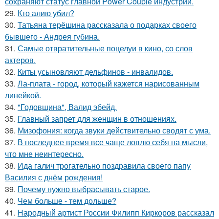
сохраняют статус главной Power Couple индустрии.
29.
Кто алию убил?
30.
Татьяна терёшина рассказала о подарках своего
бывшего - Андрея губина.
31.
Самые отвратительные поцелуи в кино, со слов
актеров.
32.
Киты усыновляют дельфинов - инвалидов.
33.
Ла-плата - город, который кажется нарисованным
линейкой.
34.
"Годовщина", Валид эбейд.
35.
Главный запрет для женщин в отношениях.
36.
Мизофония: когда звуки действительно сводят с ума.
37.
В последнее время все чаще ловлю себя на мысли,
что мне неинтересно.
38.
Ида галич трогательно поздравила своего папу
Василия с днём рождения!
39.
Почему нужно выбрасывать старое.
40.
Чем больше - тем дольше?
41.
Народный артист России Филипп Киркоров рассказал