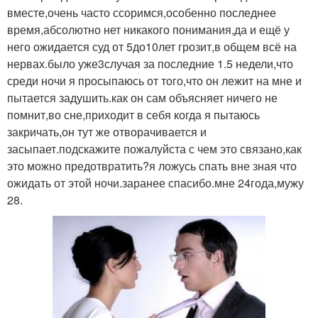
вместе,очень часто ссоримся,особенно последнее
время,абсолютно нет никакого понимания,да и ещё у
него ожидается суд от 5до10лет грозит,в общем всё на
нервах.было уже3случая за последние 1.5 недели,что
среди ночи я просыпаюсь от того,что он лежит на мне и
пытается задушить.как он сам объясняет ничего не
помнит,во сне,приходит в себя когда я пытаюсь
закричать,он тут же отворачивается и
засыпает.подскажите пожалуйста с чем это связано,как
это можно предотвратить?я ложусь спать вне зная что
ожидать от этой ночи.заранее спасибо.мне 24года,мужу
28.