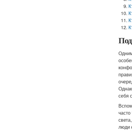
К
К
К
К
Под
Одним
особе
конфо
прави
очере
Однак
себя 
Вспом
часто
света
люди 