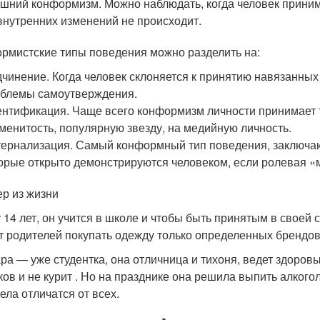
шний конформизм. Можно наблюдать, когда человек приним
внутренних изменений не происходит.
рмистские типы поведения можно разделить на:
чинение. Когда человек склоняется к принятию навязанных
блемы самоутверждения.
нтификация. Чаще всего конформизм личности принимает т
менитость, популярную звезду, на медийную личность.
ернализация. Самый конформный тип поведения, заключаю
орые открыто демонстрируются человеком, если ролевая «м
р из жизни
 14 лет, он учится в школе и чтобы быть принятым в своей 
т родителей покупать одежду только определенных брендов
ра — уже студентка, она отличница и тихоня, ведет здоров
ков и не курит . Но на празднике она решила выпить алкого
ела отличатся от всех.