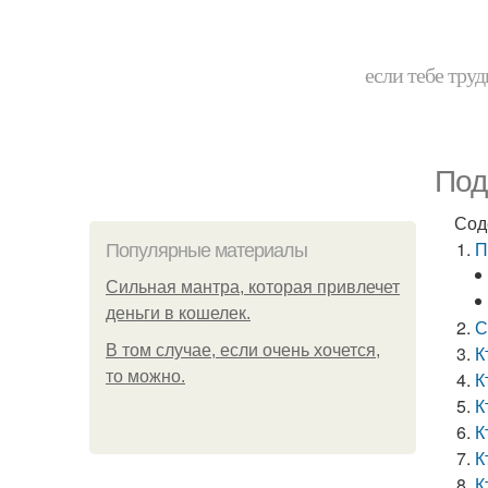
если тебе труд
Под
Сод
П
Популярные материалы
Сильная мантра, которая привлечет
деньги в кошелек.
С
В том случае, если очень хочется,
К
то можно.
К
К
К
К
К