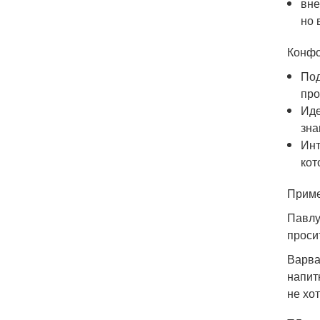
вне
но 
Конфо
Под
про
Иде
зна
Инт
кот
Приме
Павлу
проси
Варва
напит
не хот