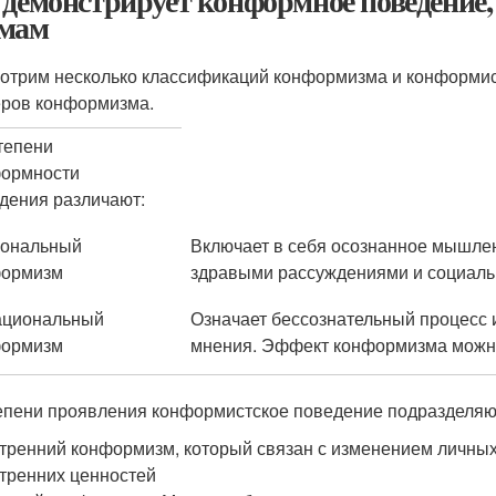
 демонстрирует конформное поведение, 
мам
отрим несколько классификаций конформизма и конформист
ров конформизма.
тепени
ормности
дения различают:
ональный
Включает в себя осознанное мышлен
формизм
здравыми рассуждениями и социаль
ациональный
Означает бессознательный процесс 
формизм
мнения. Эффект конформизма можно
епени проявления конформистское поведение подразделяю
тренний конформизм, который связан с изменением личны
тренних ценностей