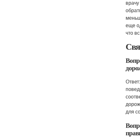
врачу
обрат
меньш
еще о
что вс
Свя
Вопро
доро
Ответ
повед
соотв
дорож
для с
Вопро
прав