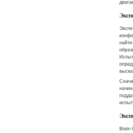
двига
Эксп
Экспе
конфо
найти
образ
Испыт
опред
выска
Снача
начин
подда
испыт
Эксп
Brain