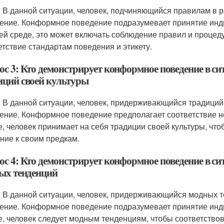
: В данной ситуации, человек, подчиняющийся правилам в 
ение. Конформное поведение подразумевает принятие инд
ей среде, это может включать соблюдение правил и процед
етствие стандартам поведения и этикету.
ос 3: Кто демонстрирует конформное поведение в си
иций своей культуры
: В данной ситуации, человек, придерживающийся традиций
ение. Конформное поведение предполагает соответствие 
е, человек принимает на себя традиции своей культуры, что
ние к своим предкам.
ос 4: Кто демонстрирует конформное поведение в си
ых тенденций
: В данной ситуации, человек, придерживающийся модных 
ение. Конформное поведение подразумевает принятие инд
е, человек следует модным тенденциям, чтобы соответство