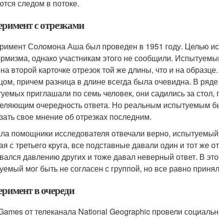
ются следом в потоке.
еримент с отрезками
римент Соломона Аша был проведен в 1951 году. Целью 
рмизма, однако участникам этого не сообщили. Испытуемы
 на второй карточке отрезок той же длины, что и на образце
цом, причем разница в длине всегда была очевидна. В ряде
уемых приглашали по семь человек, они садились за стол, 
еляющим очередность ответа. Но реальным испытуемым был
зать свое мнение об отрезках последним.
ла помощники исследователя отвечали верно, испытуемый,
ая с третьего круга, все подставные давали один и тот же 
вался давлению других и тоже давал неверный ответ. В это
уемый мог быть не согласен с группой, но все равно принял 
еримент в очереди
 Games от телеканала National Geographic провели социальн