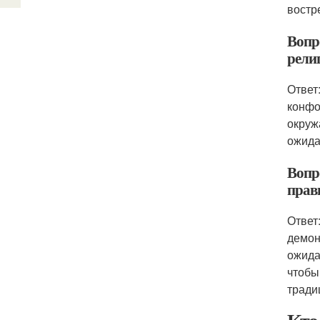
востр
Вопр
рели
Ответ
конфо
окруж
ожида
Вопр
прав
Ответ
демон
ожида
чтобы
тради