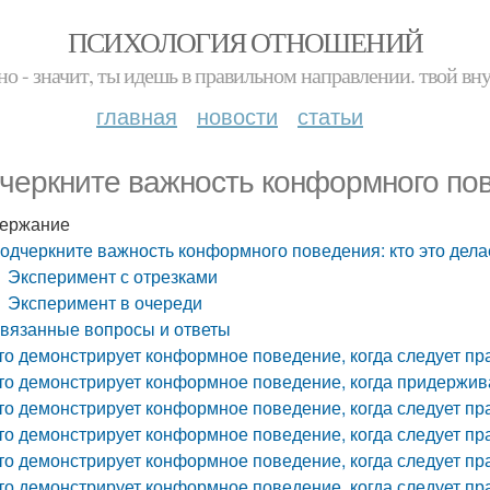
ПСИХОЛОГИЯ ОТНОШЕНИЙ
но - значит, ты идешь в правильном направлении. твой вн
главная
новости
статьи
черкните важность конформного пове
ержание
одчеркните важность конформного поведения: кто это дела
Эксперимент с отрезками
Эксперимент в очереди
вязанные вопросы и ответы
то демонстрирует конформное поведение, когда следует п
то демонстрирует конформное поведение, когда придержи
то демонстрирует конформное поведение, когда следует пр
то демонстрирует конформное поведение, когда следует п
то демонстрирует конформное поведение, когда следует п
то демонстрирует конформное поведение, когда следует п