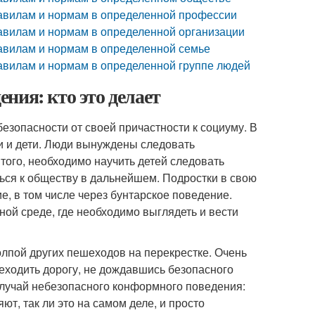
равилам и нормам в определенной профессии
равилам и нормам в определенной организации
равилам и нормам в определенной семье
равилам и нормам в определенной группе людей
ния: кто это делает
зопасности от своей причастности к социуму. В
 и дети. Люди вынуждены следовать
ого, необходимо научить детей следовать
ься к обществу в дальнейшем. Подростки в свою
, в том числе через бунтарское поведение.
ой среде, где необходимо выглядеть и вести
олпой других пешеходов на перекрестке. Очень
ереходить дорогу, не дождавшись безопасного
 случай небезопасного конформного поведения:
ют, так ли это на самом деле, и просто