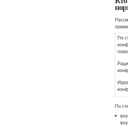
Кто
нор
Рассм
приме
По с
конф
пове
Раци
кон
Ирр
кон
По ст
вну
вну