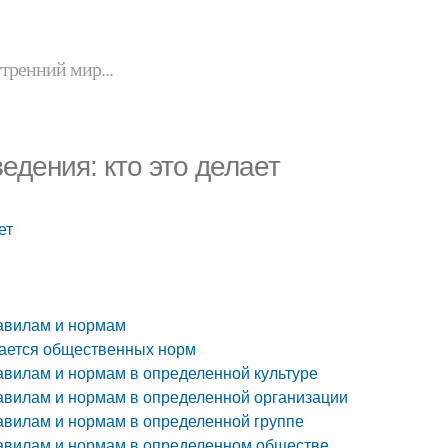
утренний мир...
дения: кто это делает
ет
равилам и нормам
вается общественных норм
авилам и нормам в определенной культуре
равилам и нормам в определенной организации
равилам и нормам в определенной группе
равилам и нормам в определенном обществе