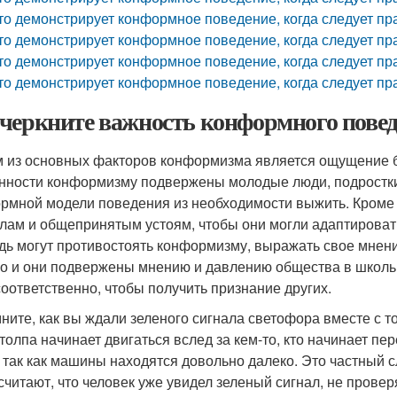
то демонстрирует конформное поведение, когда следует п
то демонстрирует конформное поведение, когда следует п
то демонстрирует конформное поведение, когда следует п
то демонстрирует конформное поведение, когда следует п
черкните важность конформного поведе
 из основных факторов конформизма является ощущение бе
нности конформизму подвержены молодые люди, подростки
рмной модели поведения из необходимости выжить. Кроме т
лам и общепринятым устоям, чтобы они могли адаптироват
дь могут противостоять конформизму, выражать свое мнение
о и они подвержены мнению и давлению общества в школьн
соответственно, чтобы получить признание других.
ните, как вы ждали зеленого сигнала светофора вместе с т
 толпа начинает двигаться вслед за кем-то, кто начинает п
, так как машины находятся довольно далеко. Это частный
считают, что человек уже увидел зеленый сигнал, не проверя