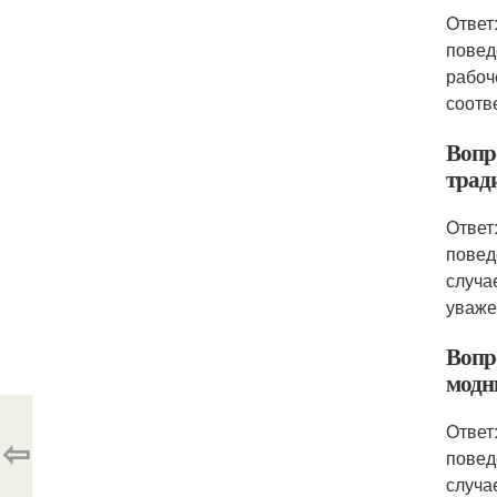
Ответ
повед
рабоч
соотв
Вопр
трад
Ответ
повед
случа
уваже
Вопр
модн
Ответ
⇦
повед
случа