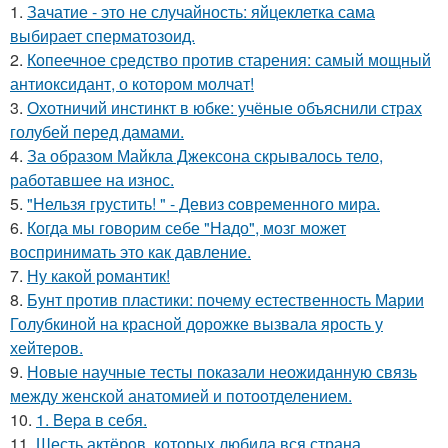
1.
Зачатие - это не случайность: яйцеклетка сама
выбирает сперматозоид.
2.
Копеечное средство против старения: самый мощный
антиоксидант, о котором молчат!
3.
Охотничий инстинкт в юбке: учёные объяснили страх
голубей перед дамами.
4.
За образом Майкла Джексона скрывалось тело,
работавшее на износ.
5.
"Нельзя грустить! " - Девиз coвременного мира.
6.
Когда мы говорим себе "Надо", мозг может
воспринимать это как давление.
7.
Ну какой романтик!
8.
Бунт против пластики: почему естественность Марии
Голубкиной на красной дорожке вызвала ярость у
хейтеров.
9.
Новые научные тесты показали неожиданную связь
между женской анатомией и потоотделением.
10.
1. Bеpa в себя.
11.
Шесть актёров, которых любила вся страна.