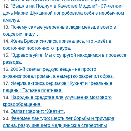
12.
"Вышла на Подиум в Качестве Модели" - 37-летняя
дочь Марии Шукшиной попробовала себя в необычном
амплуа.
13.
Почему самые уверенные люди меньше всего в
соцсетях пишут.
14.
Жена Брюса Уиллиса призналась, что живёт в
состоянии постоянного траура.
15.
"Здравствуйте. Mы с супругой находимся в процессе
развода.
16.
2005-й сделал редкую вещь - не просто
экранизировал роман, а намертво закрепил образ.
17.
Умерла актриса сериалов "Кухня" и "реальные
пацаны" Татьяна плетнева.
18.
Народные средства для улучшения мозгового
кровообращения.
19.
Эмпат говорит: "Хватит".
20.
Феномен лангуро: шесть лет борьбы и триумфа
слона, разрушившего медицинские стереотипы