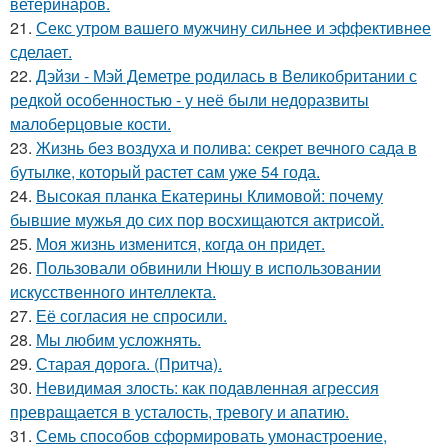
ветеринаров.
21.
Секс утром вашего мужчину сильнее и эффективнее
сделает.
22.
Дэйзи - Мэй Деметре родилась в Великобритании с
редкой особенностью - у неё были недоразвиты
малоберцовые кости.
23.
Жизнь без воздуха и полива: секрет вечного сада в
бутылке, который растет сам уже 54 года.
24.
Высокая планка Екатерины Климовой: почему
бывшие мужья до сих пор восхищаются актрисой.
25.
Моя жизнь изменится, когда он придет.
26.
Пользовали обвинили Нюшу в использовании
искусственного интеллекта.
27.
Её согласия не спросили.
28.
Мы любим усложнять.
29.
Старая дорога. (Притча).
30.
Невидимая злость: как подавленная агрессия
превращается в усталость, тревогу и апатию.
31.
Семь способов сформировать умонастроение,