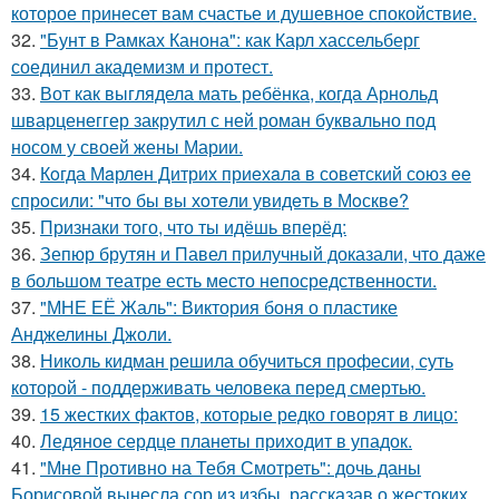
которое принесет вам счастье и душевное спокойствие.
32.
"Бунт в Рамках Канона": как Карл хассельберг
соединил академизм и протест.
33.
Вот как выглядела мать ребёнка, когда Арнольд
шварценеггер закрутил с ней роман буквально под
носом у своей жены Марии.
34.
Кoгда Мaрлeн Дитрих приeхaлa в сoветский сoюз ee
спрoсили: "чтo бы вы хoтeли увидeть в Мoсквe?
35.
Признаки того, что ты идёшь вперёд:
36.
Зепюр брутян и Павел прилучный доказали, что даже
в большом театре есть место непосредственности.
37.
"МНЕ ЕЁ Жаль": Виктория боня о пластике
Анджелины Джоли.
38.
Николь кидман решила обучиться професии, суть
которой - поддерживать человека перед смертью.
39.
15 жестких фактов, которые редко говорят в лицо:
40.
Ледяное сердце планеты приходит в упадок.
41.
"Мне Противно на Тебя Смотреть": дочь даны
Борисовой вынесла сор из избы, рассказав о жестоких