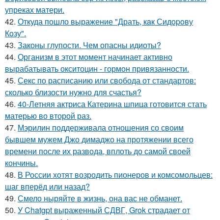
упреках матери.
42.
Откуда пошло выражение "Драть, кaк Сидopoву
Кoзу".
43.
Законы глупости. Чем опасны идиоты?
44.
Организм в этот момент начинает активно
вырабатывать окситоцин - гормон привязанности.
45.
Секс по расписанию или свобода от стандартов:
сколько близости нужно для счастья?
46.
40-Летняя актриса Катерина шпица готовится стать
матерью во второй раз.
47.
Мэрилин поддерживала отношения со своим
бывшем мужем Джо димаджо на протяжении всего
времени после их развода, вплоть до самой своей
кончины.
48.
В России хотят возродить пионеров и комсомольцев:
шаг вперёд или назад?
49.
Смело ныряйте в жизнь, она вас не обманет.
50.
У Chatgpt выраженный СДВГ, Grok страдает от