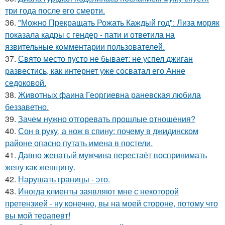
три года после его смерти.
36.
"Можно Прекращать Рожать Каждый год": Лиза моряк
показала кадры с гендер - пати и ответила на
язвительные комментарии пользователей.
37.
Свято место пусто не бывает: не успел джиган
развестись, как интернет уже сосватал его Анне
седоковой.
38.
Животных фаина Георгиевна раневская любила
беззаветно.
39.
Зачем нужно отгоревать прошлые отношения?
40.
Сон в руку, а нож в спину: почему в джидинском
районе опасно путать имена в постели.
41.
Давно женатый мужчина перестаёт воспринимать
жену как женщину.
42.
Нарушать границы - это.
43.
Иногда клиенты заявляют мне с некоторой
претензией - ну конечно, вы на моей стороне, потому что
вы мой терапевт!