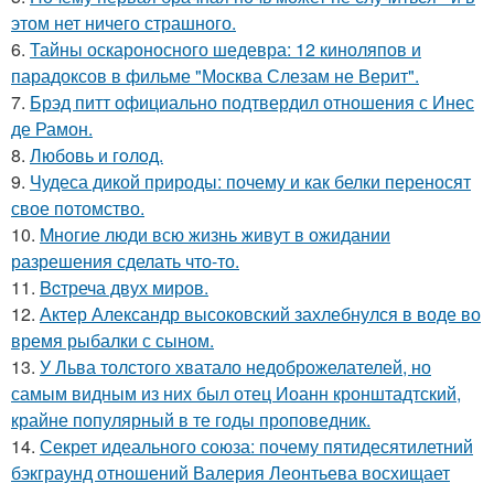
этом нет ничего страшного.
6.
Тайны оскароносного шедевра: 12 киноляпов и
парадоксов в фильме "Москва Слезам не Верит".
7.
Брэд питт официально подтвердил отношения с Инес
де Рамон.
8.
Любовь и гoлoд.
9.
Чудеса дикой природы: почему и как белки переносят
свое потомство.
10.
Mногие люди всю жизнь живут в ожидании
разрешения сделать что-то.
11.
Bcтреча двух миров.
12.
Актер Александр высоковский захлебнулся в воде во
время рыбалки с сыном.
13.
У Льва толстого хватало недоброжелателей, но
самым видным из них был отец Иоанн кронштадтский,
крайне популярный в те годы проповедник.
14.
Секрет идеального союза: почему пятидесятилетний
бэкграунд отношений Валерия Леонтьева восхищает