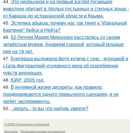
44.
Это необычное и на первый взгляд пугающее
животное обитает в тёплых пустынных и степных зонах -
от Кавказа до астраханской области и Крыма.
45.
Эстетика абьюза: почему нас так тянет к "Идеальной
Картинке" Кейси и Нейта?
46.
52-Летняя Мария Миронова рассталась со своим
четвёртым мужем, Андреем сорокой, который младше
неё на 18 лет.
47.
Блогерша выложила фото кулича с секс - игрушкой и
стала фигуранткой уголовного дела об оскорблении
чувств верующих.
48.
ЮАР, 2005 год.
49.
В интимной жизни дискреты, как правило,
придерживаются одного привычного сценария, и не
любят эксперименты.
50.
- делать - то вы что-нибудь умеете?
© 2026 Психология отношений
Контакты
Пользовательское соглашение