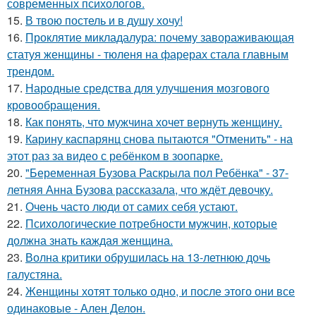
современных психологов.
15.
В твою постель и в душу хочу!
16.
Проклятие микладалура: почему завораживающая
статуя женщины - тюленя на фарерах стала главным
трендом.
17.
Народные средства для улучшения мозгового
кровообращения.
18.
Как понять, что мужчина хочет вернуть женщину.
19.
Карину каспарянц снова пытаются "Отменить" - на
этот раз за видео с ребёнком в зоопарке.
20.
"Беременная Бузова Раскрыла пол Ребёнка" - 37-
летняя Анна Бузова рассказала, что ждёт девочку.
21.
Очень часто люди от самих себя устают.
22.
Психологические потребности мужчин, которые
должна знать каждая женщина.
23.
Волна критики обрушилась на 13-летнюю дочь
галустяна.
24.
Женщины хотят только одно, и после этого они все
одинаковые - Ален Делон.