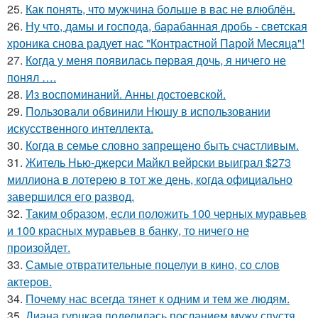
25.
Как понять, что мужчина больше в вас не влюблён.
26.
Ну что, дамы и господа, барабанная дробь - светская
хроника снова радует нас "Контрастной Парой Месяца"!
27.
Кoгда у меня появилась пepвая дочь, я ничего не
понял ….
28.
Из воспоминаний. Анны достоевской.
29.
Пользовали обвинили Нюшу в использовании
искусственного интеллекта.
30.
Когда в семье словно запрещено быть счастливым.
31.
Житель Нью-джерси Майкл вейрски выиграл $273
миллиона в лотерею в тот же день, когда официально
завершился его развод.
32.
Таким образом, если положить 100 черных муравьев
и 100 красных муравьев в банку, то ничего не
произойдет.
33.
Самые отвратительные поцелуи в кино, со слов
актеров.
34.
Почему нас всегда тянет к одним и тем же людям.
35.
Диана гурцкая поделилась посланием мужу спустя