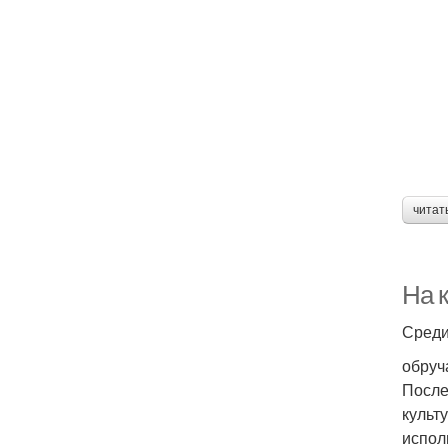
читат
На 
Среди
обруч
После
культ
испол