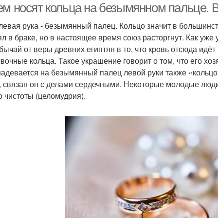
ем носят кольца на безымянном пальце.
 левая рука - безымянный палец. Кольцо значит в большинст
ял в браке, но в настоящее время союз расторгнут. Как уже 
обычай от веры древних египтян в то, что кровь отсюда идёт
вочные кольца. Такое украшение говорит о том, что его хоз
 надевается на безымянный палец левой руки также «кольцо
, связан он с делами сердечными. Некоторые молодые люди
о чистоты (целомудрия).