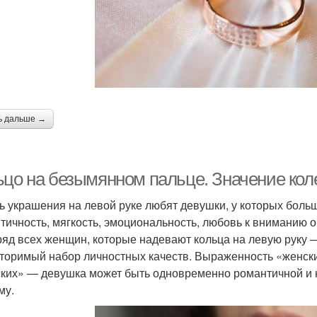
ь дальше →
ьцо на безымянном пальце. Значение коле
ь украшения на левой руке любят девушки, у которых бол
тичность, мягкость, эмоциональность, любовь к вниманию 
ряд всех женщин, которые надевают кольца на левую руку 
торимый набор личностных качеств. Выраженность «женски
ких» — девушка может быть одновременно романтичной и н
му.