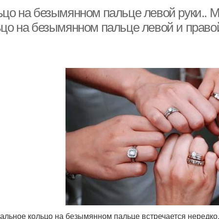
ьцо на безымянном пальце левой руки.. М
ьцо на безымянном пальце левой и право
альное кольцо на безымянном пальце встречается нередко,