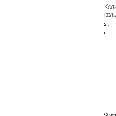
Кол
кол
2K
0
Обруч