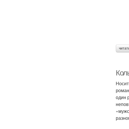
читат
Кол
Носит
роман
один 
непов
«мужс
разно