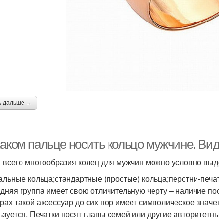
ь дальше →
каком пальце носить кольцо мужчине. Ви
 всего многообразия колец для мужчин можно условно выде
альные кольца;стандартные (простые) кольца;перстни-печат
дняя группа имеет свою отличительную черту – наличие п
урах такой аксессуар до сих пор имеет символическое значе
ьзуется. Печатки носят главы семей или другие авторитет