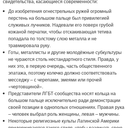
свидетельства, касающиеся современности:
До изобретения огнестрельных ружей огромный
перстень на большом пальце был привилегией
служивых лучников. Надевали его поверх грубой
кожаной перчатки, чтобы отскакивающая тетива
попадала по толстому слою металла и не
травмировала руку.
Готы, металлисты и другие молодёжные субкультуры
не чураются столь нестандартного стиля. Правда, у
них это, в первую очередь, часть общественного
эпатажа, поэтому колечко должно соответствовать
месседжу – с черепами, змеями или прочей
«чертовщиной».
Представители ЛГБТ-сообщества носят кольца на
большом пальце исключительно ради демонстрации
своей позиции в однополых отношениях. Правая рука
– человек выбрал роль женщины, левая – мужчины.
Некоторые религиозные культы Латинской Америки
придерживаются такого стиля, чтобы различать свою