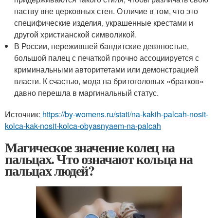
паству вне церковных стен. Отличие в том, что это
специфические изделия, украшенные крестами и
другой христианской символикой.
В России, пережившей бандитские девяностые,
большой палец с печаткой прочно ассоциируется с
криминальными авторитетами или демонстрацией
власти. К счастью, мода на бритоголовых «братков»
давно перешла в маргинальный статус.
Источник:
https://by-womens.ru/stati/na-kakih-palcah-nosit-
kolca-kak-nosit-kolca-obyasnyaem-na-palcah
Магическое значение колец на
пальцах. Что означают кольца на
пальцах людей?