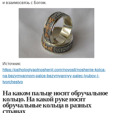
и взаимосвязь с Богом.
Источник:
https://psihologiyaotnoshenij.com/novosti/noshenie-kolca-
na-bezymyannom-palce-bezymyannyy-palec-lyubov-i-
tvorchestvo
На каком пальце носят обручальное
кольцо. На какой руке носят
обручальные кольца в разных
странах