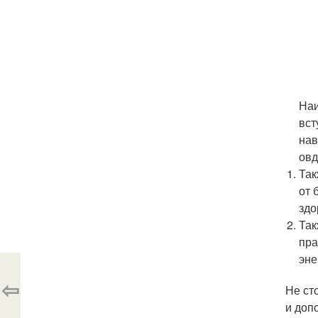
Наи
вст
нав
ов
Так
от 
здо
Так
пра
эне
⇦
Не ст
и доп