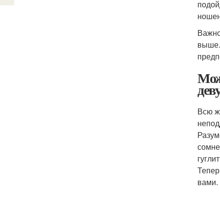
подой
ношен
Важно
выше.
предп
Мож
дев
Всю ж
непод
Разум
сомне
гугли
Тепер
вами.