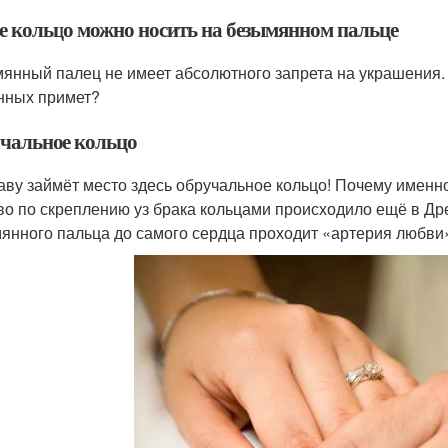
е кольцо можно носить на безымянном пальце
янный палец не имеет абсолютного запрета на украшения. Ч
нных примет?
чальное кольцо
аву займёт место здесь обручальное кольцо! Почему именн
во по скреплению уз брака кольцами происходило ещё в Дре
янного пальца до самого сердца проходит «артерия любви»