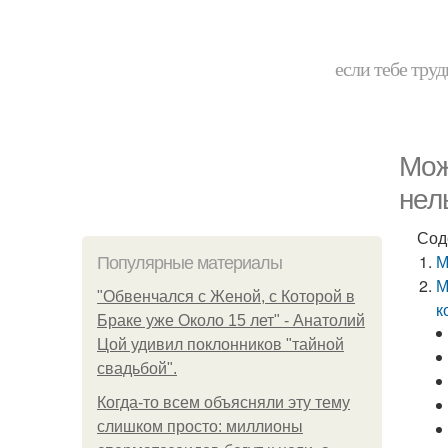
если тебе труд
Мож
нел
Сод
М
Популярные материалы
М
"Обвенчался с Женой, с Которой в
к
Браке уже Около 15 лет" - Анатолий
Цой удивил поклонников "тайной
свадьбой".
Когда-то всем объясняли эту тему
слишком просто: миллионы