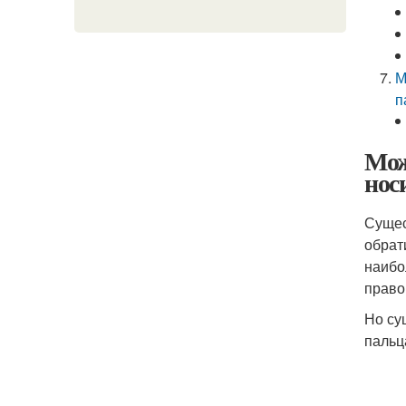
М
п
Мож
нос
Сущес
обрат
наибо
право
Но су
пальц