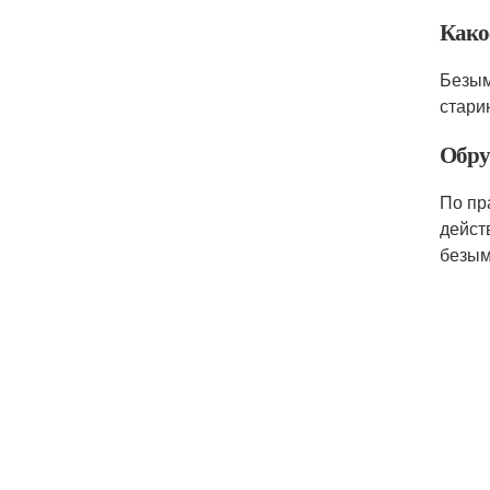
Како
Безым
стари
Обру
По пр
дейст
безым