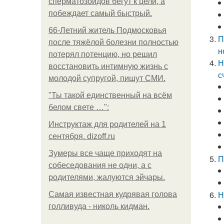
сперматозоидов бегут к цели, а
побеждает самый быстрый.
66-Летний житель Подмосковья
П
после тяжёлой болезни полностью
н
потерял потенцию, но решил
Н
восстановить интимную жизнь с
с
молодой супругой, пишут СМИ.
"Ты такой единственный на всём
белом свете …":
Инструктаж для родителей на 1
сентября. dizoff.ru
Зумеры все чаще приходят на
П
собеседования не одни, а с
родителями, жалуются эйчары.
Н
Самая известная кудрявая голова
голливуда - николь кидман.