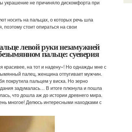
обы украшение не причиняло дискомфорта при
ют носить на пальцах, о которых речь шла
, поэтому стоит опираться на свои
альце левой руки незамужней
 безымянном пальце: суеверия
я красивее, на тот и надену»! Но однажды мне с
зымянный палец, женщина отпугивает мужчин.
ебя покрутила пальцем у виска. Но зерно
видания задумалась… В итоге плюнула и пошла
клась, что дошла аж до истории древнего мира.
чень многое! Делюсь интересными находками с