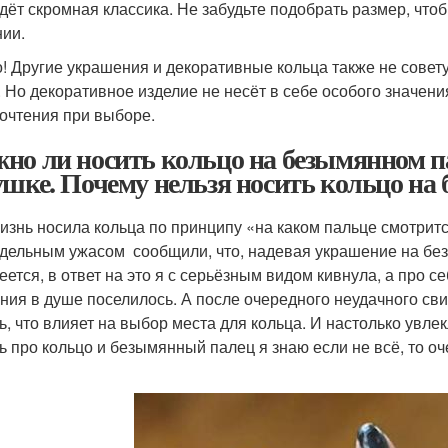
дёт скромная классика. Не забудьте подобрать размер, чт
ии.
! Другие украшения и декоративные кольца также не совету
 Но декоративное изделие не несёт в себе особого значения
очтения при выборе.
но ли носить кольцо на безымянном п
ушке. Почему нельзя носить кольцо на
изнь носила кольца по принципу «на каком пальце смотритс
дельным ужасом сообщили, что, надевая украшение на бе
еется, в ответ на это я с серьёзным видом кивнула, а про с
ния в душе поселилось. А после очередного неудачного с
ть, что влияет на выбор места для кольца. И настолько увле
ь про кольцо и безымянный палец я знаю если не всё, то о