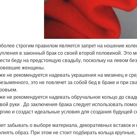
более строгим правилом является запрет на ношение коле
упления в законный брак со своей второй половиной. Это 
ести беду на предстоящую свадьбу, поскольку на левом б
довевшие женщины.
же не рекомендуется надевать украшения на мизинец и сре
безымянного, это не повлечет за собой бед в браке и при с
ровьем.
же не рекомендуется надевать обручальное кольцо до свад
вой руки . До заключения брака следует использовать пом
ргию и создаст идеальные условия для создания будущей с
оит забывать о выборе материала, декоративных вставок 
олнять образ. При этом не стоит подбирать кольца крупны