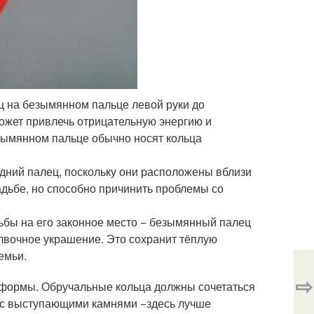
ц на безымянном пальце левой руки до
может привлечь отрицательную энергию и
езымянном пальце обычно носят кольца
дний палец, поскольку они расположены вблизи
вадьбе, но способно причинить проблемы со
ьбы на его законное место − безымянный палец
олвочное украшение. Это сохранит тёплую
емьи.
⇨
и формы. Обручальные кольца должны сочетаться
е, с выступающими камнями −здесь лучше