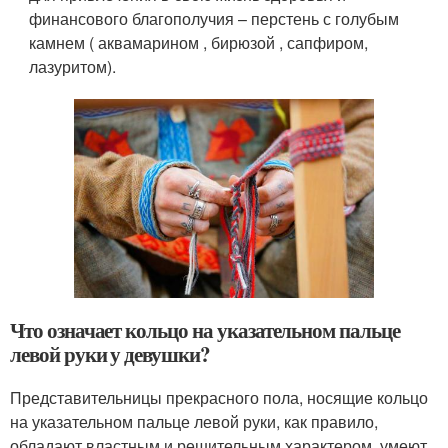
финансового благополучия – перстень с голубым
камнем ( аквамарином , бирюзой , сапфиром,
лазуритом).
Что означает кольцо на указательном пальце
левой руки у девушки?
Представительницы прекрасного пола, носящие кольцо
на указательном пальце левой руки, как правило,
обладают властным и решительным характером, умеют