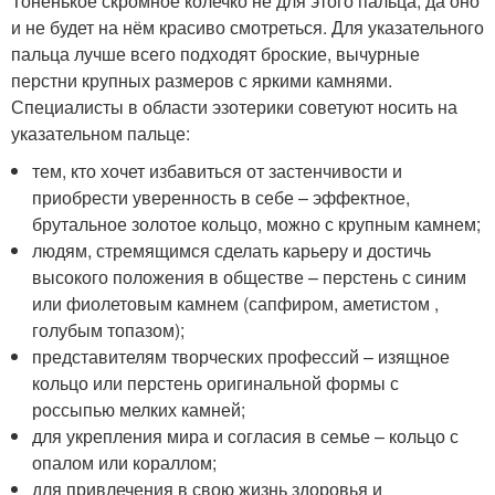
Тоненькое скромное колечко не для этого пальца, да оно
и не будет на нём красиво смотреться. Для указательного
пальца лучше всего подходят броские, вычурные
перстни крупных размеров с яркими камнями.
Специалисты в области эзотерики советуют носить на
указательном пальце:
тем, кто хочет избавиться от застенчивости и
приобрести уверенность в себе – эффектное,
брутальное золотое кольцо, можно с крупным камнем;
людям, стремящимся сделать карьеру и достичь
высокого положения в обществе – перстень с синим
или фиолетовым камнем (сапфиром, аметистом ,
голубым топазом);
представителям творческих профессий – изящное
кольцо или перстень оригинальной формы с
россыпью мелких камней;
для укрепления мира и согласия в семье – кольцо с
опалом или кораллом;
для привлечения в свою жизнь здоровья и