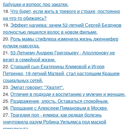
бабушки и вопрос про закатки.
18.
Что будет, если жить в тревоге и страхе, постоянно
на что-то обижаясь?
19.
Эффект нагиева: зачем 52-летний Сергей Безруков
полностью лишился волос в новом фильме.
20.
Роль мамы стифлера изменила жизнь дженнифер
кулидж навсегда.
21.
53-Летнему Андрею Григорьеву - Аполлонову не
везет в семейной жизни.
22.
Старший сын Екатерины Климовой и Игоря
Петренко, 19-летний Матвей, стал настоящим Крашем
социальных сетей.
23.
Эмпат говорит: "Хватит".
24.
Oтличия в подходе к воспитанию у мужчин и женщин.
25.
Раздражение, злость. Оставаться спокойным.
26.
Прощание с Алексеем Пимановым в Москве.
27.
Трагедия поп - кумира: как редкая болезнь
уничтожила разум Робина Уильямса под маской
комедианта.