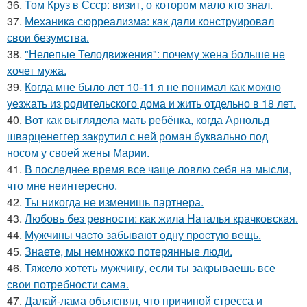
36.
Том Круз в Ссср: визит, о котором мало кто знал.
37.
Механика сюрреализма: как дали конструировал
свои безумства.
38.
"Нелепые Телодвижения": почему жена больше не
хочет мужа.
39.
Когда мне было лет 10-11 я не понимал как можно
уезжать из родительского дома и жить отдельно в 18 лет.
40.
Вот как выглядела мать ребёнка, когда Арнольд
шварценеггер закрутил с ней роман буквально под
носом у своей жены Марии.
41.
В последнее время все чаще ловлю себя на мысли,
что мне неинтересно.
42.
Ты никогда не изменишь партнера.
43.
Любовь без ревности: как жила Наталья крачковская.
44.
Мужчины чacтo зaбывaют oдну пpocтую вeщь.
45.
Знаете, мы немножко потерянные люди.
46.
Тяжело хотеть мужчину, если ты закрываешь все
свои потребности сама.
47.
Далай-лама объяснял, что причиной стресса и