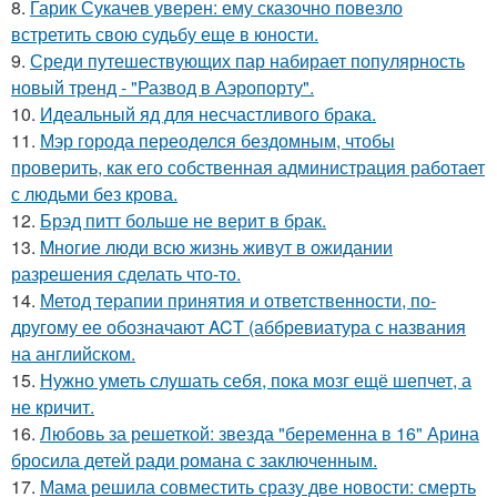
8.
Гарик Сукачев уверен: ему сказочно повезло
встретить свою судьбу еще в юности.
9.
Среди путешествующих пар набирает популярность
новый тренд - "Развод в Аэропорту".
10.
Идеальный яд для несчастливого брака.
11.
Мэр города переоделся бездомным, чтобы
проверить, как его собственная администрация работает
с людьми без крова.
12.
Брэд питт больше не верит в брак.
13.
Mногие люди всю жизнь живут в ожидании
разрешения сделать что-то.
14.
Метод терапии принятия и ответственности, по-
другому ее обозначают ACT (аббревиатура с названия
на английском.
15.
Нужно уметь слушать себя, пока мозг ещё шепчет, а
не кричит.
16.
Любовь за решеткой: звезда "беременна в 16" Арина
бросила детей ради романа с заключенным.
17.
Мама решила совместить сразу две новости: смерть