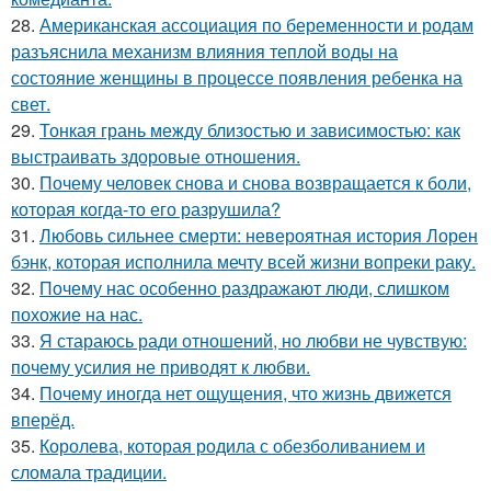
28.
Американская ассоциация по беременности и родам
разъяснила механизм влияния теплой воды на
состояние женщины в процессе появления ребенка на
свет.
29.
Тонкая грань между близостью и зависимостью: как
выстраивать здоровые отношения.
30.
Почему человек снова и снова возвращается к боли,
которая когда-то его разрушила?
31.
Любовь сильнее смерти: невероятная история Лорен
бэнк, которая исполнила мечту всей жизни вопреки раку.
32.
Почему нас особенно раздражают люди, слишком
похожие на нас.
33.
Я стараюсь ради отношений, но любви не чувствую:
почему усилия не приводят к любви.
34.
Почему иногда нет ощущения, что жизнь движется
вперёд.
35.
Королева, которая родила с обезболиванием и
сломала традиции.