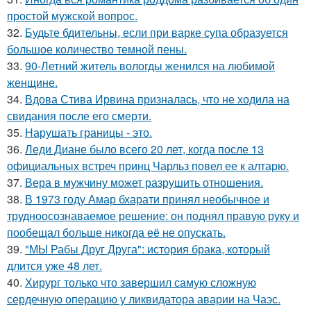
простой мужской вопрос.
32.
Будьте бдительны, если при варке супа образуется
большое количество темной пены.
33.
90-Летний житель вологды женился на любимой
женщине.
34.
Вдова Стива Ирвина призналась, что не ходила на
свидания после его смерти.
35.
Нарушать границы - это.
36.
Леди Диане было всего 20 лет, когда после 13
официальных встреч принц Чарльз повел ее к алтарю.
37.
Вера в мужчину может разрушить отношения.
38.
В 1973 году Амар бхарати принял необычное и
трудноосознаваемое решение: он поднял правую руку и
пообещал больше никогда её не опускать.
39.
"МЫ Рабы Друг Друга": история брака, который
длится уже 48 лет.
40.
Хирург только что завершил самую сложную
сердечную операцию у ликвидатора аварии на Чаэс.