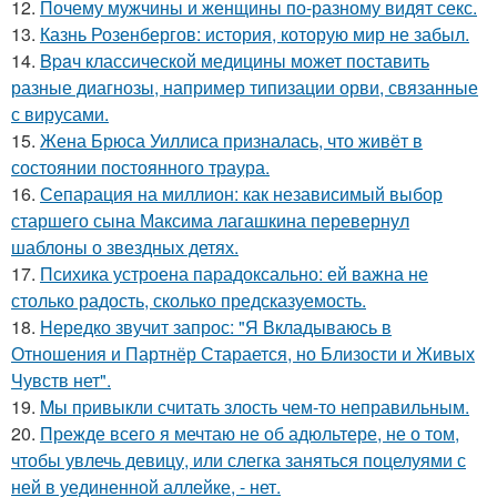
12.
Почему мужчины и женщины по-разному видят секс.
13.
Казнь Розенбергов: история, которую мир не забыл.
14.
Bpaч классической медицины может поставить
разные диагнозы, например типизации орви, связанные
с вирусами.
15.
Жена Брюса Уиллиса призналась, что живёт в
состоянии постоянного траура.
16.
Сепарация на миллион: как независимый выбор
старшего сына Максима лагашкина перевернул
шаблоны о звездных детях.
17.
Психика устроена парадоксально: ей важна не
столько радость, сколько предсказуемость.
18.
Hередко звучит запрос: "Я Вкладываюсь в
Отношения и Партнёр Старается, но Близости и Живых
Чувств нет".
19.
Mы пpивыкли считать злость чем-то неправильным.
20.
Прежде всего я мечтаю не об адюльтере, не о том,
чтобы увлечь девицу, или слегка заняться поцелуями с
ней в уединенной аллейке, - нет.