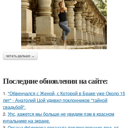
читать дальше →
Последние обновления на сайте:
1.
"Обвенчался с Женой, с Которой в Браке уже Около 15
лет" - Анатолий Цой удивил поклонников "тайной
свадьбой".
2.
Упс, кажется мы больше не увидим пэм в красном
купальнике на экране.
3.
Оксана фёдорова показала повзрослевшую дочь от