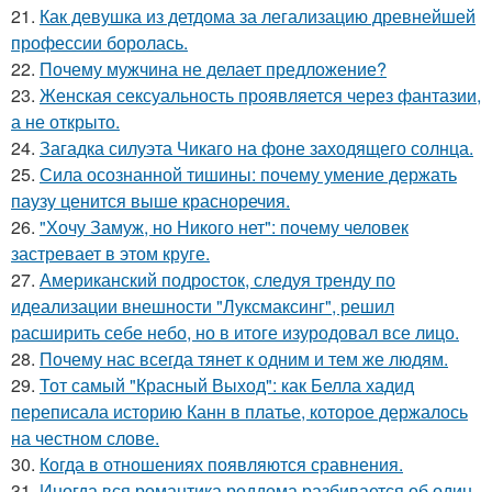
21.
Как девушка из детдома за легализацию древнейшей
профессии боролась.
22.
Почему мужчина не делает предложение?
23.
Женская сексуальность проявляется через фантазии,
а не открыто.
24.
Загадка силуэта Чикаго на фоне заходящего солнца.
25.
Сила осознанной тишины: почему умение держать
паузу ценится выше красноречия.
26.
"Хочу Замуж, но Никого нет": почему человек
застревает в этом круге.
27.
Американский подросток, следуя тренду по
идеализации внешности "Луксмаксинг", решил
расширить себе небо, но в итоге изуродовал все лицо.
28.
Почему нас всегда тянет к одним и тем же людям.
29.
Тот самый "Красный Выход": как Белла хадид
переписала историю Канн в платье, которое держалось
на честном слове.
30.
Когда в отношениях появляются сравнения.
31.
Иногда вся романтика роддома разбивается об один