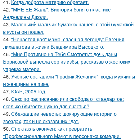
41.
Когда доброта материю обретает.
42.
"МНЕ ЕЁ Жаль": Виктория боня о пластике
Анджелины Джоли.
43.
Маленький мальчик бумажку нашел, с этой бумажкой
в кусты он пошел.
44.
"Ненастоящая" мама, спасшая легенду: Евгения
лихалатова в жизни Владимира Высоцкого.
45.
"Мне Противно на Тебя Смотреть": дочь даны
Борисовой вынесла сор из избы, рассказав о жестоких
упреках матери.
46.
Учёные составили "График Желания": когда мужчины
и женщины на пике.
47.
ЮАР, 2005 год.
48.
Секс по расписанию или свобода от стандартов:
сколько близости нужно для счастья?
49.
Сбежавшие невесты: шокирующие истории о
звёздах, так и не сказавших "да".
50.
Спектакль окончен: как превратить
"Профессионального Мачо" в персонажа комедии.