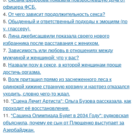
офицера ФСБ.
4.
От чего зависит продолжительность секса?
5.
Обыденный и ответственный подходы к эмоциям (по
у. глассеру).
6.
Лина джебисашвили показала своего нового
избранника после расставания с женихом.
7.
Зависимость или любовь в отношениях между
мужчиной и женщиной: что у вас?
8.
Назвали позу в сексе, в которой женщинам проще
достичь оргазма.
9.
Волк притащил прямо из заснеженного леса к
одинокой хижине странную корзину и наотрез отказался
уходить, словно чего-то ждал.
10.
"Сцена Лечит Артиста": Ольга Бузова рассказала, как
проходит её восстановление.
11.
"Сашина Олимпиада Будет в 2034 Году": рудковская
объяснила, почему ее сын от Плющенко выступает за
Азербайджан.