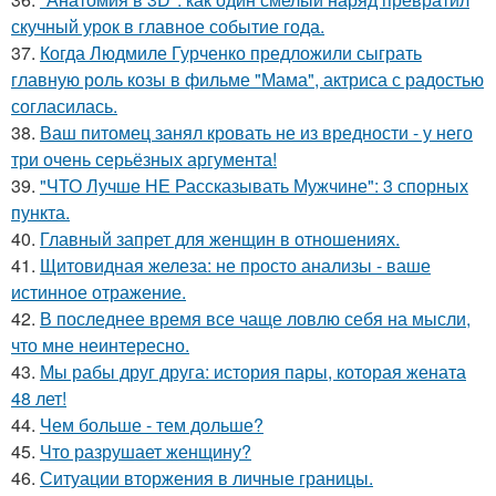
скучный урок в главное событие года.
37.
Когда Людмиле Гурченко предложили сыграть
главную роль козы в фильме "Мама", актриса с радостью
согласилась.
38.
Ваш питомец занял кровать не из вредности - у него
три очень серьёзных аргумента!
39.
"ЧТО Лучше НЕ Рассказывать Мужчине": 3 спорных
пункта.
40.
Главный запрет для женщин в отношениях.
41.
Щитовидная железа: не просто анализы - ваше
истинное отражение.
42.
В последнее время все чаще ловлю себя на мысли,
что мне неинтересно.
43.
Мы рабы друг друга: история пары, которая жената
48 лет!
44.
Чем больше - тем дольше?
45.
Что разрушает женщину?
46.
Ситуации вторжения в личные границы.