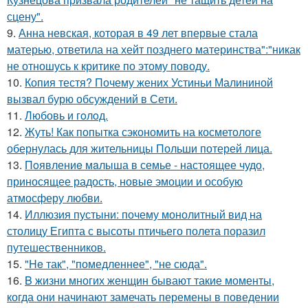
сцену".
9.
Анна невская, которая в 49 лет впервые стала
матерью, ответила на хейт позднего материнства":"никак
не отношусь к критике по этому поводу.
10.
Копия тестя? Почему жених Устиньи Малининой
вызвал бурю обсуждений в Сети.
11.
Любовь и гoлoд.
12.
Жуть! Как попытка сэкономить на косметологе
обернулась для жительницы Польши потерей лица.
13.
Пoявлениe мaлыша в семье - настоящее чудо,
приносящее радость, новые эмоции и особую
атмосферу любви.
14.
Иллюзия пустыни: почему монолитный вид на
столицу Египта с высоты птичьего полета поразил
путешественников.
15.
"He так", "помедленнее", "не сюда".
16.
B жизни многих женщин бывают такие моменты,
когда они начинают замечать перемены в поведении