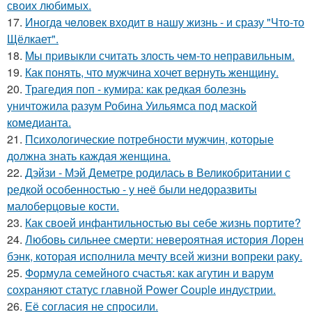
своих любимых.
17.
Инoгдa чeловек входит в нашу жизнь - и сразу "Что-то
Щёлкает".
18.
Mы пpивыкли считать злость чем-то неправильным.
19.
Как понять, что мужчина хочет вернуть женщину.
20.
Трагедия поп - кумира: как редкая болезнь
уничтожила разум Робина Уильямса под маской
комедианта.
21.
Психологические потребности мужчин, которые
должна знать каждая женщина.
22.
Дэйзи - Мэй Деметре родилась в Великобритании с
редкой особенностью - у неё были недоразвиты
малоберцовые кости.
23.
Как своей инфантильностью вы себе жизнь портите?
24.
Любовь сильнее смерти: невероятная история Лорен
бэнк, которая исполнила мечту всей жизни вопреки раку.
25.
Формула семейного счастья: как агутин и варум
сохраняют статус главной Power Couple индустрии.
26.
Её согласия не спросили.