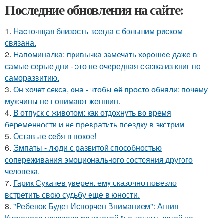
Последние обновления на сайте:
1.
Hacтоящая близость всегда с большим риском
связана.
2.
Напоминалка: привычка замечать хорошее даже в
самые серые дни - это не очередная сказка из книг по
саморазвитию.
3.
Он хочет секса, она - чтобы её просто обняли: почему
мужчины не понимают женщин.
4.
В отпуск с животом: как отдохнуть во время
беременности и не превратить поездку в экстрим.
5.
Оставьте себя в покое!
6.
Эмпаты - люди с развитой способностью
сопереживания эмоционального состояния другого
человека.
7.
Гарик Сукачев уверен: ему сказочно повезло
встретить свою судьбу еще в юности.
8.
"Ребенок Будет Испорчен Вниманием": Агния
Кузнецова призвала родителей "не тащить детей на