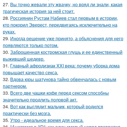
27.
Вы точно жевали эту жвачку, но вряд ли знали, какая
трагическая история за ней стоит.
28.
Россиянин Рустам Набиев стал первым в истории,
кто покорил Эверест, передвигаясь исключительно на
руках.
29.
Иногда решение уже принято, а объяснения для него
появляются только потом.
30.
Заброшенная костромская глушь и ее единственный
выживший шедевр.
31.
Главный афродизиак XXI века: почему уборка дома
повышает качество секса.
32.
Вдова юры шатунова тайно обвенчалась с новым
партнером.
33.
Всего две чашки кофе перед сексом способны
значительно продлить половой акт.
34.
Вот как выглядит мальчик, который родился
практически без мозга.
35.
Утро - идеальное время для секса.
36.
"Анатомия в 3D": как один смелый наряд превратил