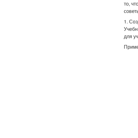
то, ч
совет
1. Со
Учебн
для у
Приме