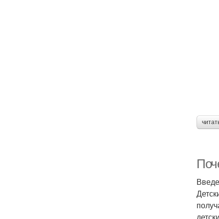
читат
Поч
Введ
Детск
получ
детск