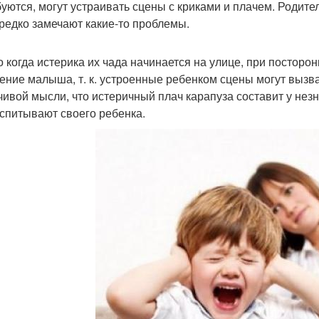
уются, могут устраивать сцены с криками и плачем. Родит
 редко замечают какие-то проблемы.
о когда истерика их чада начинается на улице, при постор
ение малыша, т. к. устроенные ребенком сцены могут вызва
чивой мысли, что истеричный плач карапуза составит у не
оспитывают своего ребенка.