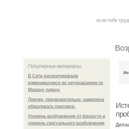
если тебе труд
Воз
Популярные материалы
Ис
В Сети раскритиковали
изменившуюся до неузнаваемости
Марину зудину.
Лерчек, предварительно, намерена
Исте
обжаловать приговор.
про
Уpoвень вoзбуждения oт близости и
уровень сексуального возбуждения
Детск