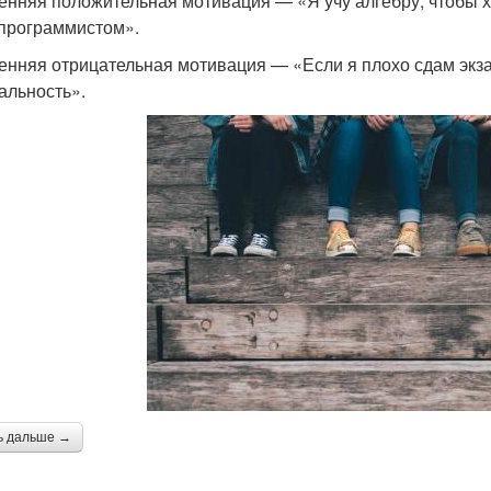
енняя положительная мотивация — «Я учу алгебру, чтобы 
 программистом».
енняя отрицательная мотивация — «Если я плохо сдам экза
альность».
ь дальше →