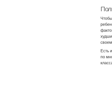
Полн
Чтобы
ребен
факто
худши
своем
Есть 
по мн
класса