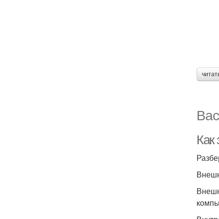
читат
Вас
Как
Разбе
Внешн
Внешн
компь