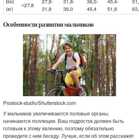
Вес
27,8-
31,8-
36,0-
45,4-
51,
˂27,8
(кг)
31,8
36,0
45,4
51,8
63
Особенности развития мальчиков
Prostock-studio/Shutterstock.com
У мальчиков увеличиваются половые органы,
начинаются поллюции. Ваш подросток должен быть
готовым к этому явлению, поэтому обязательно
проведите с ним беседу. Лучше, если об этом расскажет