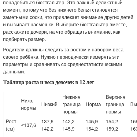
понадобиться бюстгальтер. Это важный деликатный
момент, потому что без нижнего белья становятся
заметными соски, что привлекает внимание других детей
и вызывает насмешки. Выберите бюстгальтер вместе,
расскажите дочери, на что обращать внимание, как
подбирать размер.
Родители должны следить за ростом и набором веса
своего ребёнка. Нужно периодически измерять эти
параметры и сравнивать со среднестатистическими
данными.
Таблица роста и веса девочек в 12 лет
Нижняя
Верхняя
Ниже
⠀
Низкий
граница
Норма
граница
Вы
нормы
нормы
нормы
Рост
137,6-
142,2-
145,9-
154,2-
15
˂137,6
(см)
142,2
145,9
154,2
159,2
16