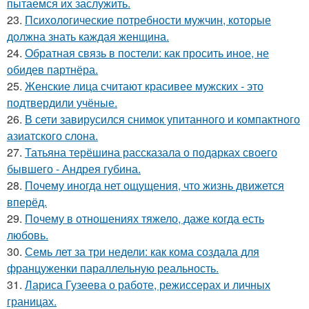
пытаемся их заслужить.
23.
Психологические потребности мужчин, которые
должна знать каждая женщина.
24.
Обратная связь в постели: как просить иное, не
обидев партнёра.
25.
Женские лица считают красивее мужских - это
подтвердили учёные.
26.
В сети завирусился снимок упитанного и компактного
азиатского слона.
27.
Татьяна терёшина рассказала о подарках своего
бывшего - Андрея губина.
28.
Почему иногда нет ощущения, что жизнь движется
вперёд.
29.
Почему в отношениях тяжело, даже когда есть
любовь.
30.
Семь лет за три недели: как кома создала для
француженки параллельную реальность.
31.
Лариса Гузеева о работе, режиссерах и личных
границах.