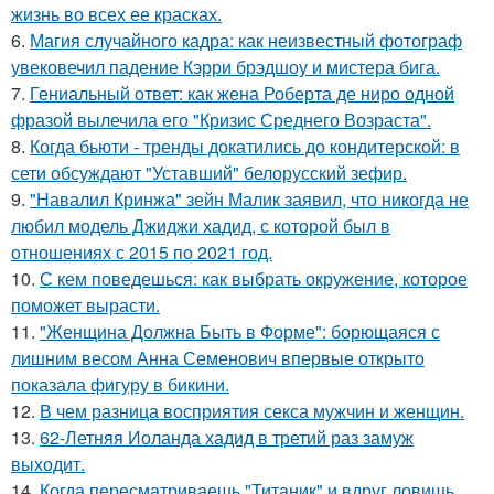
жизнь во всех ее красках.
6.
Магия случайного кадра: как неизвестный фотограф
увековечил падение Кэрри брэдшоу и мистера бига.
7.
Гениальный ответ: как жена Роберта де ниро одной
фразой вылечила его "Кризис Среднего Возраста".
8.
Когда бьюти - тренды докатились до кондитерской: в
сети обсуждают "Уставший" белорусский зефир.
9.
"Навалил Кринжа" зейн Малик заявил, что никогда не
любил модель Джиджи хадид, с которой был в
отношениях с 2015 по 2021 год.
10.
С кем поведешься: как выбрать окружение, которое
поможет вырасти.
11.
"Женщина Должна Быть в Форме": борющаяся с
лишним весом Анна Семенович впервые открыто
показала фигуру в бикини.
12.
В чем разница восприятия секса мужчин и женщин.
13.
62-Летняя Иоланда хадид в третий раз замуж
выходит.
14.
Когда пересматриваешь "Титаник" и вдруг ловишь