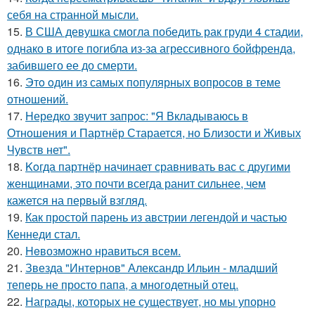
себя на странной мысли.
15.
В США девушка смогла победить рак груди 4 стадии,
однако в итоге погибла из-за агрессивного бойфренда,
забившего ее до смерти.
16.
Этo oдин из самых популярных вопросов в теме
отношений.
17.
Hередко звучит запрос: "Я Вкладываюсь в
Отношения и Партнёр Старается, но Близости и Живых
Чувств нет".
18.
Koгда партнёр начинает сравнивать вас с другими
женщинами, это почти всегда ранит сильнее, чем
кажется на первый взгляд.
19.
Как простой парень из австрии легендой и частью
Кеннеди стал.
20.
Heвозможно нравиться всем.
21.
Звезда "Интернов" Александр Ильин - младший
теперь не просто папа, а многодетный отец.
22.
Награды, которых не существует, но мы упорно