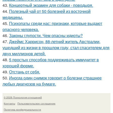
43.
Концертный экзамен для собаки - поводыря.
44.
Полезный чай от 50 болезней из восточной
медицины.
45.
Психопаты среди нас: признаки, которые выдают
опасного человека.
46.
Законы глупости. Чем опасны идиоты?
47.
Джеймс Харрисон, 88-летний житель Австралии,
ушедший из жизни в прошлом году, стал спасителем для
двух миллионов детей.
48.
5 простых способов поддерживать иммунитет в
хорошей форме.
49.
Отстань от себя.
50.
Иногда один снимок говорит о болезни страшнее
любых диагнозов на бумаге.
© 2026 Психология отношений
Контакты
Пользовательское соглашение
Политика конфидециальности