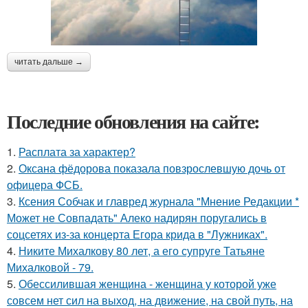
читать дальше →
Последние обновления на сайте:
1.
Расплата за характер?
2.
Оксана фёдорова показала повзрослевшую дочь от
офицера ФСБ.
3.
Ксения Собчак и главред журнала "Мнение Редакции *
Может не Совпадать" Алеко надирян поругались в
соцсетях из-за концерта Егора крида в "Лужниках".
4.
Никите Михалкову 80 лет, а его супруге Татьяне
Михалковой - 79.
5.
Обессилившая женщина - женщина у которой уже
совсем нет сил на выход, на движение, на свой путь, на