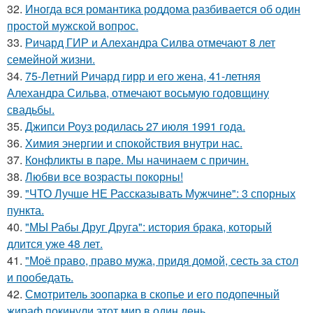
32.
Иногда вся романтика роддома разбивается об один
простой мужской вопрос.
33.
Ричард ГИР и Алехандра Силва отмечают 8 лет
семейной жизни.
34.
75-Летний Ричард гирр и его жена, 41-летняя
Алехандра Сильва, отмечают восьмую годовщину
свадьбы.
35.
Джипси Роуз родилась 27 июля 1991 года.
36.
Химия энергии и спокойствия внутри нас.
37.
Конфликты в паре. Мы начинаем с причин.
38.
Любви все возрасты покорны!
39.
"ЧТО Лучше НЕ Рассказывать Мужчине": 3 спорных
пункта.
40.
"МЫ Рабы Друг Друга": история брака, который
длится уже 48 лет.
41.
"Моё право, право мужа, придя домой, сесть за стол
и пообедать.
42.
Смотритель зоопарка в скопье и его подопечный
жираф покинули этот мир в один день.