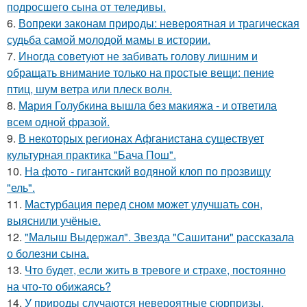
подросшего сына от теледивы.
6.
Вопреки законам природы: невероятная и трагическая
судьба самой молодой мамы в истории.
7.
Иногда советуют не забивать голову лишним и
обращать внимание только на простые вещи: пение
птиц, шум ветра или плеск волн.
8.
Мария Голубкина вышла без макияжа - и ответила
всем одной фразой.
9.
В некоторых регионах Афганистана существует
культурная практика "Бача Пош".
10.
На фото - гигантский водяной клоп по прозвищу
"ель".
11.
Мастурбация перед сном может улучшать сон,
выяснили учёные.
12.
"Малыш Выдержал". Звезда "Сашитани" рассказала
о болезни сына.
13.
Что будет, если жить в тревоге и страхе, постоянно
на что-то обижаясь?
14.
У природы случаются невероятные сюрпризы,