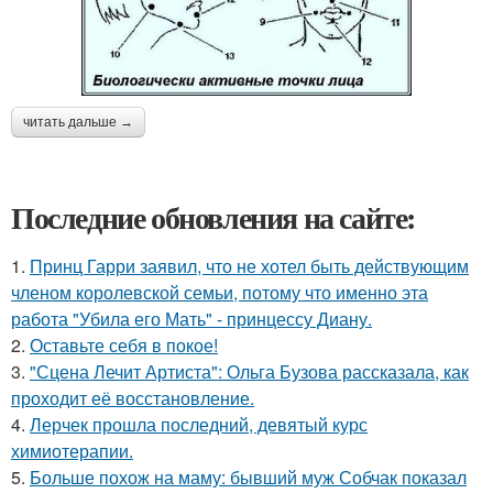
читать дальше →
Последние обновления на сайте:
1.
Принц Гарри заявил, что не хотел быть действующим
членом королевской семьи, потому что именно эта
работа "Убила его Мать" - принцессу Диану.
2.
Оставьте себя в покое!
3.
"Сцена Лечит Артиста": Ольга Бузова рассказала, как
проходит её восстановление.
4.
Лерчек прошла последний, девятый курс
химиотерапии.
5.
Больше похож на маму: бывший муж Собчак показал