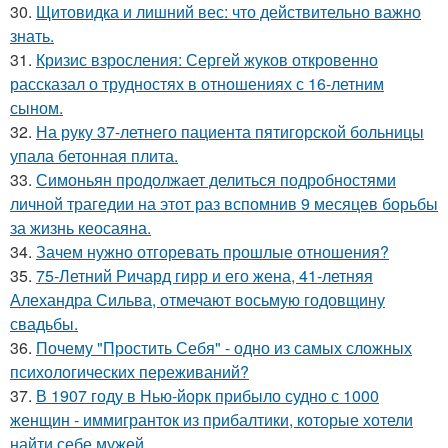
30.
Щитовидка и лишний вес: что действительно важно
знать.
31.
Кризис взросления: Сергей жуков откровенно
рассказал о трудностях в отношениях с 16-летним
сыном.
32.
На руку 37-летнего пациента пятигорской больницы
упала бетонная плита.
33.
Симоньян продолжает делиться подробностями
личной трагедии на этот раз вспомнив 9 месяцев борьбы
за жизнь кеосаяна.
34.
Зачем нужно отгоревать прошлые отношения?
35.
75-Летний Ричард гирр и его жена, 41-летняя
Алехандра Сильва, отмечают восьмую годовщину
свадьбы.
36.
Почему "Простить Себя" - одно из самых сложных
психологических переживаний?
37.
В 1907 году в Нью-йорк прибыло судно с 1000
женщин - иммигранток из прибалтики, которые хотели
найти себе мужей.