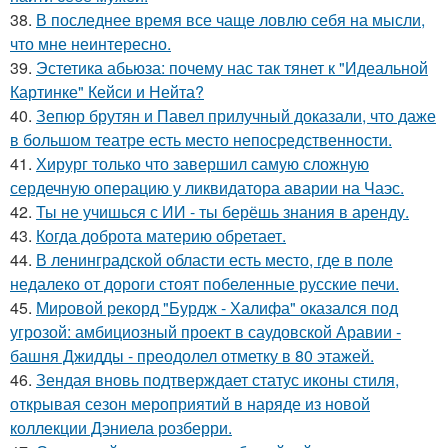
38.
В последнее время все чаще ловлю себя на мысли,
что мне неинтересно.
39.
Эстетика абьюза: почему нас так тянет к "Идеальной
Картинке" Кейси и Нейта?
40.
Зепюр брутян и Павел прилучный доказали, что даже
в большом театре есть место непосредственности.
41.
Хирург только что завершил самую сложную
сердечную операцию у ликвидатора аварии на Чаэс.
42.
Ты не учишься с ИИ - ты берёшь знания в аренду.
43.
Когда доброта материю обретает.
44.
В ленинградской области есть место, где в поле
недалеко от дороги стоят побеленные русские печи.
45.
Мировой рекорд "Бурдж - Халифа" оказался под
угрозой: амбициозный проект в саудовской Аравии -
башня Джидды - преодолел отметку в 80 этажей.
46.
Зендая вновь подтверждает статус иконы стиля,
открывая сезон мероприятий в наряде из новой
коллекции Дэниела розберри.