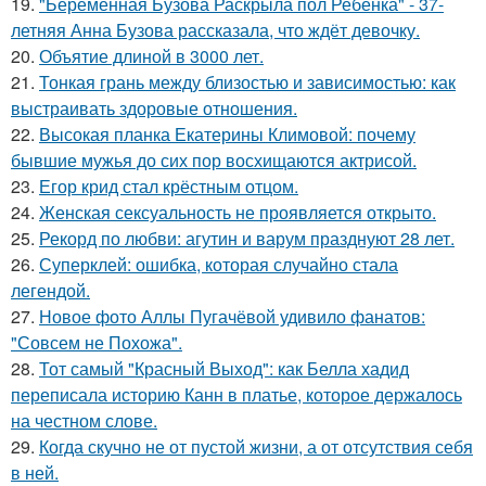
19.
"Беременная Бузова Раскрыла пол Ребёнка" - 37-
летняя Анна Бузова рассказала, что ждёт девочку.
20.
Объятие длиной в 3000 лет.
21.
Тонкая грань между близостью и зависимостью: как
выстраивать здоровые отношения.
22.
Высокая планка Екатерины Климовой: почему
бывшие мужья до сих пор восхищаются актрисой.
23.
Егор крид стал крёстным отцом.
24.
Женская сексуальность не проявляется открыто.
25.
Рекорд по любви: агутин и варум празднуют 28 лет.
26.
Суперклей: ошибка, которая случайно стала
легендой.
27.
Новое фото Аллы Пугачёвой удивило фанатов:
"Совсем не Похожа".
28.
Тот самый "Красный Выход": как Белла хадид
переписала историю Канн в платье, которое держалось
на честном слове.
29.
Когда скучно не от пустой жизни, а от отсутствия себя
в ней.