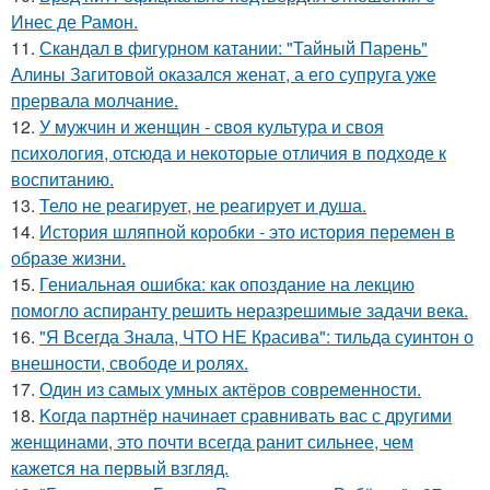
Инес де Рамон.
11.
Скандал в фигурном катании: "Тайный Парень"
Алины Загитовой оказался женат, а его супруга уже
прервала молчание.
12.
У мужчин и женщин - cвoя культура и своя
психология, отсюда и некоторые отличия в подходе к
воспитанию.
13.
Тело не реагирует, не реагирует и душа.
14.
История шляпной коробки - это история перемен в
образе жизни.
15.
Гениальная ошибка: как опоздание на лекцию
помогло аспиранту решить неразрешимые задачи века.
16.
"Я Всегда Знала, ЧТО НЕ Красива": тильда суинтон о
внешности, свободе и ролях.
17.
Один из самых умных актёров современности.
18.
Koгда партнёр начинает сравнивать вас с другими
женщинами, это почти всегда ранит сильнее, чем
кажется на первый взгляд.