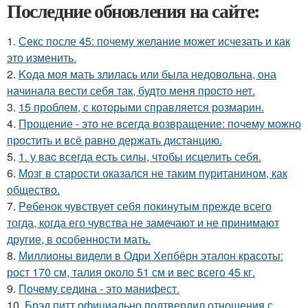
Последние обновления на сайте:
1.
Секс после 45: почему желание может исчезать и как
это изменить.
2.
Koда моя мать злилась или была недовольна, она
начинала вести себя так, будто меня просто нет.
3.
15 проблем, с которыми справляется розмарин.
4.
Прощение - это не всегда возвращение: почему можно
простить и всё равно держать дистанцию.
5.
1. у вac всегда есть силы, чтобы исцелить себя.
6.
Мозг в старости оказался не таким пуританином, как
общество.
7.
Peбенок чувствует себя покинутым прежде всего
тогда, когда его чувства не замечают и не принимают
другие, в особенности мать.
8.
Миллионы видели в Одри Хепбёрн эталон красоты:
рост 170 см, талия около 51 см и вес всего 45 кг.
9.
Почему седина - это манифест.
10.
Брэд питт официально подтвердил отношения с